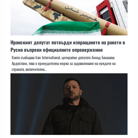
Иранският депутат потвърди изпращането на ракети в
Русия въпреки официалните опровержения
Както съобщава Iran International, цитирайки депутата Ахмад Бахшаеш
Ардестани, това е принудителна мярка за задоволяване на нуждите на
страната, включително…