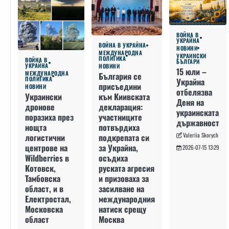
ВОЙНА В
УКРАЙНА
ВОЙНА В УКРАЙНА
НОВИНИ
МЕЖДУНАРОДНА
УКРАИНСКИ
ПОЛИТИКА
ВОЙНА В
БЪЛГАРИ
УКРАЙНА
НОВИНИ
15 юли –
МЕЖДУНАРОДНА
България се
ПОЛИТИКА
Украйна
присъедини
НОВИНИ
отбелязва
към Киивската
Украински
Деня на
декларация:
дронове
украинската
участниците
поразиха през
държавност
потвърдиха
нощта
Valeriia Skorych
подкрепата си
логистични
за Украйна,
центрове на
2026-07-15 13:29
осъдиха
Wildberries в
руската агресия
Котовск,
и призоваха за
Тамбовска
засилване на
област, и в
международния
Електростал,
натиск срещу
Московска
Москва
област