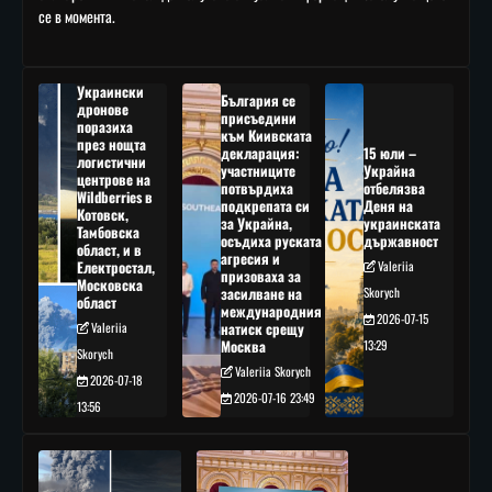
се в момента.
Украински
България се
дронове
присъедини
поразиха
към Киивската
през нощта
декларация:
15 юли –
логистични
участниците
Украйна
центрове на
потвърдиха
отбелязва
Wildberries в
подкрепата си
Деня на
Котовск,
за Украйна,
украинската
Тамбовска
осъдиха руската
държавност
област, и в
агресия и
Електростал,
Valeriia
призоваха за
Московска
засилване на
Skorych
област
международния
2026-07-15
Valeriia
натиск срещу
Москва
13:29
Skorych
Valeriia Skorych
2026-07-18
2026-07-16 23:49
13:56