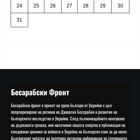
24
25
26
27
28
29
30
31
Бесарабски Фронт
Бесарабски фронт е проект на група българи от Украйна с цел
популяризиране на региона на Дунавска Бесарабия и развитие на
българското наследство в Украйна. След пълномащабното нахлуване
на държавата-грешка, ние насочихме нашата енергия в публикация на
ежедневни хроники за войната в Украйна на български език за да може
българският читател да получава актуална информация за случващото