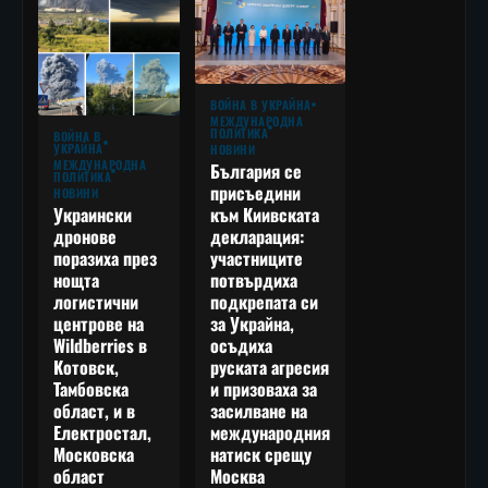
ВОЙНА В УКРАЙНА
МЕЖДУНАРОДНА
ПОЛИТИКА
ВОЙНА В
УКРАЙНА
НОВИНИ
МЕЖДУНАРОДНА
България се
ПОЛИТИКА
присъедини
НОВИНИ
към Киивската
Украински
декларация:
дронове
участниците
поразиха през
потвърдиха
нощта
подкрепата си
логистични
за Украйна,
центрове на
осъдиха
Wildberries в
руската агресия
Котовск,
и призоваха за
Тамбовска
засилване на
област, и в
международния
Електростал,
натиск срещу
Московска
Москва
област