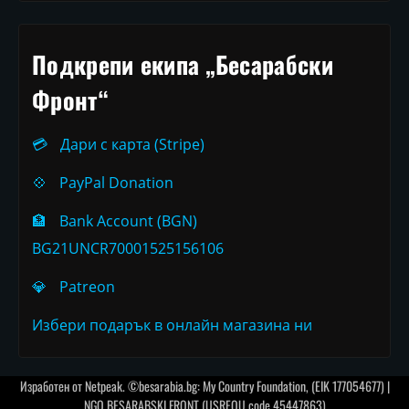
Подкрепи екипа „Бесарабски
Фронт“
💳
Дари с карта (Stripe)
💠
PayPal Donation
🏦
Bank Account (BGN)
BG21UNCR70001525156106
💎
Patreon
Избери подарък в онлайн магазина ни
Изработен от
Netpeak
. ©besarabia.bg: My Country Foundation, (EIK 177054677) |
NGO BESARABSKI FRONT (USREOU code 45447863)