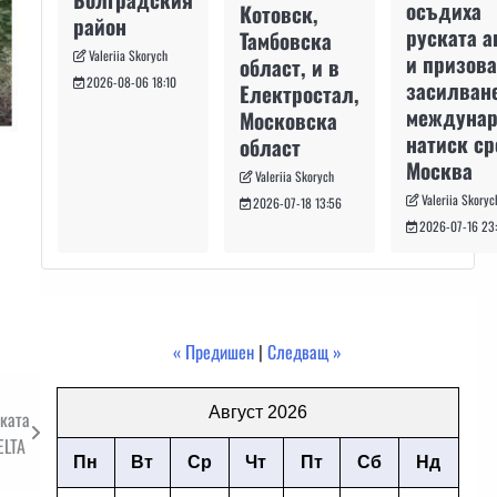
осъдиха
Котовск,
район
руската а
Тамбовска
Valeriia Skorych
и призова
област, и в
2026-08-06 18:10
засилван
Електростал,
междуна
Московска
натиск с
област
Москва
Valeriia Skorych
Valeriia Skoryc
2026-07-18 13:56
2026-07-16 23
« Предишен
|
Следващ »
Август 2026
ката
ELTA
Пн
Вт
Ср
Чт
Пт
Сб
Нд