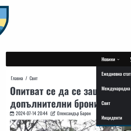
Skip
to
content
Новини
Ежедневна стат
Главна
Свят
Опитват се да се защитят о
Международна 
допълнителни бронирани пл
Свят
2024-07-14 20:44
Олександър Барон
Инциденти