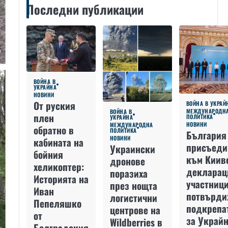
Последни публикации
ВОЙНА В
УКРАЙНА
НОВИНИ
От руския
ВОЙНА В УКРАЙ
МЕЖДУНАРОДН
ВОЙНА В
плен
ПОЛИТИКА
УКРАЙНА
НОВИНИ
МЕЖДУНАРОДНА
обратно в
ПОЛИТИКА
България
НОВИНИ
кабината на
присъеди
Украински
бойния
към Киив
дронове
хеликоптер:
декларац
поразиха
Историята на
участниц
през нощта
Иван
потвърди
логистични
Пепеляшко
подкрепа
центрове на
от
за Украйн
Wildberries в
Болградския