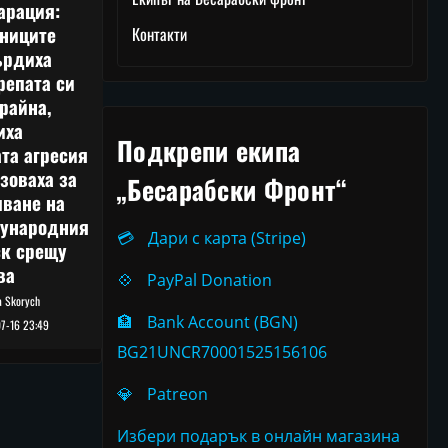
арация:
тниците
Контакти
ърдиха
репата си
райна,
иха
Подкрепи екипа
та агресия
зоваха за
„Бесарабски Фронт“
лване на
ународния
💳
Дари с карта (Stripe)
ск срещу
ва
💠
PayPal Donation
ia Skorych
🏦
Bank Account (BGN)
7-16 23:49
BG21UNCR70001525156106
💎
Patreon
Избери подарък в онлайн магазина