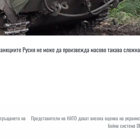
санкциите Русия не може да произвежда масово такава сложна
згръщането на
Представители на НАТО дават висока оценка на украинс
бойна система D