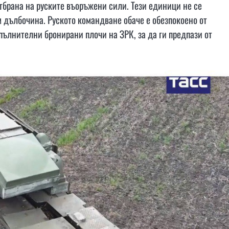
тбрана на руските въоръжени сили. Тези единици не се
 дълбочина. Руското командване обаче е обезпокоено от
опълнителни бронирани плочи на ЗРК, за да ги предпази от