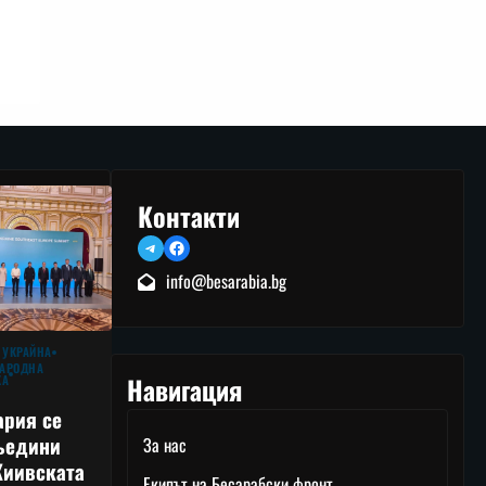
Контакти
Telegram
Facebook
info@besarabia.bg
 УКРАЙНА
АРОДНА
Навигация
КА
ария се
ъедини
За нас
Киивската
Екипът на Бесарабски фронт