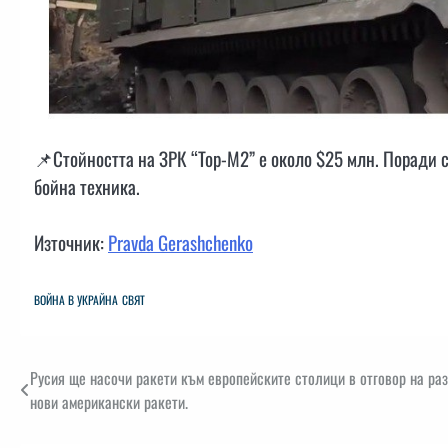
📌Стойността на ЗРК “Тор-М2” е около $25 млн. Поради 
бойна техника.
Източник:
Pravda Gerashchenko
ВОЙНА В УКРАЙНА
СВЯТ
Навигация
Русия ще насочи ракети към европейските столици в отговор на ра
нови американски ракети.