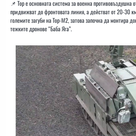
📌 Тор е основната система за военна противовъздушна о
придвижват до фронтовата линия, а действат от 20-30 км
големите загуби на Тор-М2, затова започна да монтира д
тежките дронове “Баба Яга”.