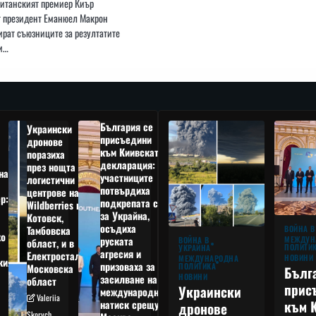
ританският премиер Киър
т президент Еманюел Макрон
рат съюзниците за резултатите
и…
България се
Украински
присъедини
дронове
към Киивската
поразиха
декларация:
през нощта
на
участниците
логистични
потвърдиха
центрове на
р:
подкрепата си
Wildberries в
а
за Украйна,
Котовск,
осъдиха
Тамбовска
ВОЙНА В
о
руската
МЕЖДУН
ВОЙНА В
област, и в
ПОЛИТИ
УКРАЙНА
агресия и
Електростал,
НОВИНИ
МЕЖДУНАРОДНА
кия
призоваха за
ПОЛИТИКА
Московска
Бълг
НОВИНИ
засилване на
област
прис
Украински
международния
Valeriia
към 
натиск срещу
дронове
Skorych