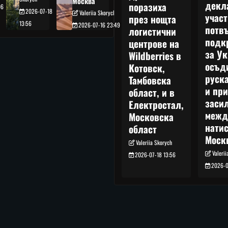
Москва
декл
поразиха
06
2026-07-18
Valeriia Skorych
учас
през нощта
13:56
2026-07-16 23:49
потв
логистични
подк
центрове на
за Ук
Wildberries в
осъд
Котовск,
руска
Тамбовска
и при
област, и в
заси
Електростал,
межд
Московска
нати
област
Моск
Valeriia Skorych
Valeri
2026-07-18 13:56
2026-0