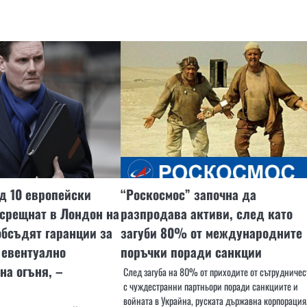
д 10 европейски
“Роскосмос” започна да
срещнат в Лондон на
разпродава активи, след като
 обсъдят гаранции за
загуби 80% от международните
 евентуално
поръчки поради санкции
на огъня, –
След загуба на 80% от приходите от сътрудничес
с чуждестранни партньори поради санкциите и
войната в Украйна, руската държавна корпораци