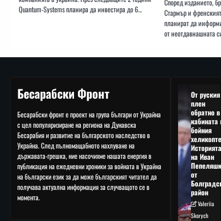
Според изданието, б
Quantum-Systems планира да инвестира до 6…
Стармър и френския
планират да информи
от неотдавнашната с
Бесарабски Фронт
От руския
плен
обратно в
Бесарабски фронт е проект на група българи от Украйна
кабината 
с цел популяризиране на региона на Дунавска
бойния
Бесарабия и развитие на българското наследство в
хеликопте
Украйна. След пълномащабното нахлуване на
Историят
държавата-грешка, ние насочихме нашата енергия в
на Иван
Пепеляшк
публикация на ежедневни хроники за войната в Украйна
от
на български език за да може българският читател да
Болградс
получава актуална информация за случващото се в
район
момента.
Valeriia
Skorych