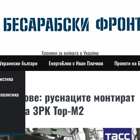
Хроники за войната в Украйна
Украински българи
ЕнергоБлок с Иван Плачков
Проекти на 
истика
т дронове: руснаците монтират
политика
очи на ЗРК Тор-М2