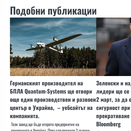
Подобни публикации
Германският производител на
Зеленски и на
БПЛА Quantum-Systems ще отвори
лидери ще се 
още един производствен и развоен
2 март, за да
център в Украйна, – уебсайтът на
сигурност при
компанията.
прекратяване 
Bloomberg
Този завод ще бъде второто предприятие на
компанията в Украйна. През следващите 2 години