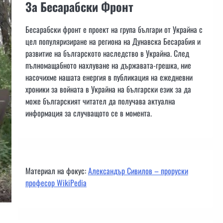
За Бесарабски Фронт
Бесарабски фронт е проект на група българи от Украйна с
цел популяризиране на региона на Дунавска Бесарабия и
развитие на българското наследство в Украйна. След
пълномащабното нахлуване на държавата-грешка, ние
насочихме нашата енергия в публикация на ежедневни
хроники за войната в Украйна на български език за да
може българският читател да получава актуална
информация за случващото се в момента.
Материал на фокус:
Александър Сивилов – проруски
професор WikiPedia