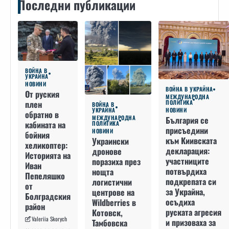
Последни публикации
ВОЙНА В
УКРАЙНА
НОВИНИ
ВОЙНА В УКРАЙНА
От руския
МЕЖДУНАРОДНА
плен
ПОЛИТИКА
ВОЙНА В
УКРАЙНА
НОВИНИ
обратно в
МЕЖДУНАРОДНА
България се
кабината на
ПОЛИТИКА
присъедини
НОВИНИ
бойния
към Киивската
Украински
хеликоптер:
декларация:
дронове
Историята на
участниците
поразиха през
Иван
потвърдиха
нощта
Пепеляшко
подкрепата си
логистични
от
за Украйна,
центрове на
Болградския
осъдиха
Wildberries в
район
руската агресия
Котовск,
Valeriia Skorych
и призоваха за
Тамбовска