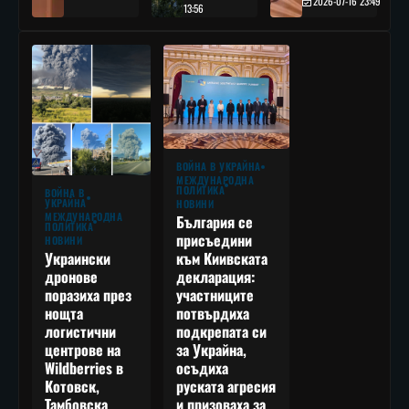
2026-07-16 23:49
13:56
ВОЙНА В УКРАЙНА
МЕЖДУНАРОДНА
ПОЛИТИКА
ВОЙНА В
УКРАЙНА
НОВИНИ
МЕЖДУНАРОДНА
България се
ПОЛИТИКА
присъедини
НОВИНИ
към Киивската
Украински
декларация:
дронове
участниците
поразиха през
потвърдиха
нощта
подкрепата си
логистични
за Украйна,
центрове на
осъдиха
Wildberries в
руската агресия
Котовск,
и призоваха за
Тамбовска