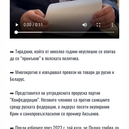
➡️ Тираджия, който от няколко години неуспешно се опитва
да се “промъкне” в полската политика.
➡️ Многократно е извършвал превози на товари до русия и
Беларус.
➡️ Представител на ултрадясната проруска партия
“Конфедерация”. Неговите членове са против санкциите
срещу руската федерация, а лидерът посети окупирания
Крим и самопровъзгласилия се премиер Аксьонов.
➡️ Преди изборите през 2023 г. той каза, че Полша трябва да