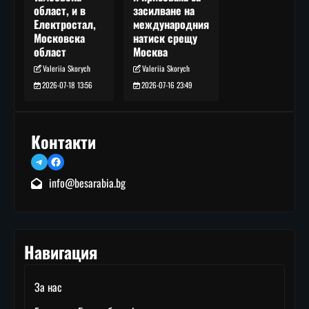
засилване на
област, и в
международния
Електростал,
натиск срещу
Московска
Москва
област
Valeriia Skorych
Valeriia Skorych
2026-07-16 23:49
2026-07-18 13:56
Контакти
Telegram
Facebook
info@besarabia.bg
Навигация
За нас