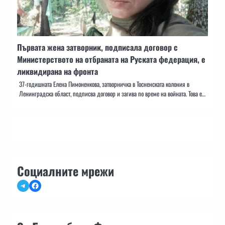
Първата жена затворник, подписала договор с
Министерството на отбраната на Руската федерация, е
ликвидирана на фронта
37-годишната Елена Пимоненкова, затворничка в Тосненската колония в
Ленинградска област, подписва договор и загива по време на войната. Това е…
Социалните мрежи
Telegram
Facebook