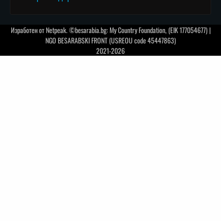
Изработен от
Netpeak
. ©besarabia.bg: My Country Foundation, (EIK 177054677) |
NGO BESARABSKI FRONT (USREOU code 45447863)
2021-2026