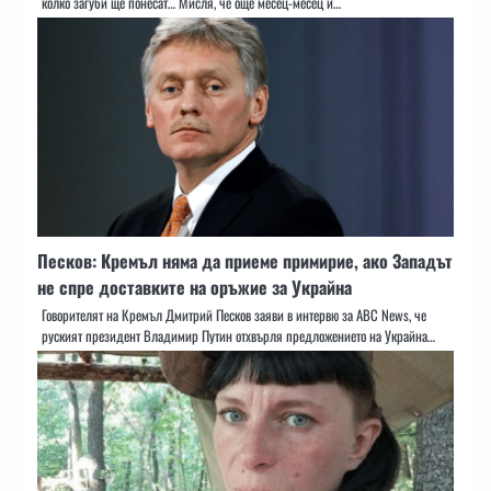
колко загуби ще понесат… Мисля, че още месец-месец и…
Песков: Кремъл няма да приеме примирие, ако Западът
не спре доставките на оръжие за Украйна
Говорителят на Кремъл Дмитрий Песков заяви в интервю за ABC News, че
руският президент Владимир Путин отхвърля предложението на Украйна…