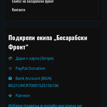
Екипът на Бесарабски фронт
Контакти
Подкрепи екипа „Бесарабски
Фронт“
💳
Дари с карта (Stripe)
💠
PayPal Donation
🏦
Bank Account (BGN)
BG21UNCR70001525156106
💎
Patreon
Избери подарък в онлайн магазина ни