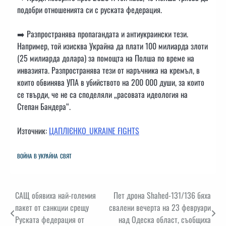
подобри отношенията си с руската федерация.
➡️ Разпространява пропагандата и антиукраински тези.
Например, той изисква Украйна да плати 100 милиарда злоти
(25 милиарда долара) за помощта на Полша по време на
инвазията. Разпространява тези от наръчника на кремъл, в
които обвинява УПА в убийството на 200 000 души, за които
се твърди, че не са споделяли „расовата идеология на
Степан Бандера“.
Източник:
ЦАПЛІЄНКО_UKRAINE FIGHTS
ВОЙНА В УКРАЙНА
СВЯТ
Навигация
САЩ обявиха най-големия
Пет дрона Shahed-131/136 бяха
пакет от санкции срещу
свалени вечерта на 23 февруари
Руската федерация от
над Одеска област, съобщиха