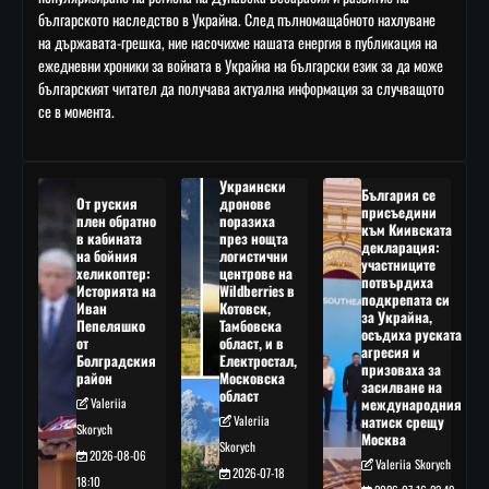
българското наследство в Украйна. След пълномащабното нахлуване
на държавата-грешка, ние насочихме нашата енергия в публикация на
ежедневни хроники за войната в Украйна на български език за да може
българският читател да получава актуална информация за случващото
се в момента.
Украински
България се
От руския
дронове
присъедини
плен обратно
поразиха
към Киивската
в кабината
през нощта
декларация:
на бойния
логистични
участниците
хеликоптер:
центрове на
потвърдиха
Историята на
Wildberries в
подкрепата си
Иван
Котовск,
за Украйна,
Пепеляшко
Тамбовска
осъдиха руската
от
област, и в
агресия и
Болградския
Електростал,
призоваха за
район
Московска
засилване на
област
Valeriia
международния
Valeriia
натиск срещу
Skorych
Москва
Skorych
2026-08-06
Valeriia Skorych
2026-07-18
18:10