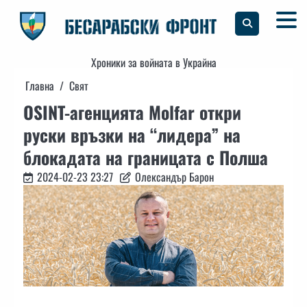
Skip
to
content
Хроники за войната в Украйна
Главна
Свят
OSINT-агенцията Molfar откри
руски връзки на “лидера” на
блокадата на границата с Полша
2024-02-23 23:27
Олександър Барон