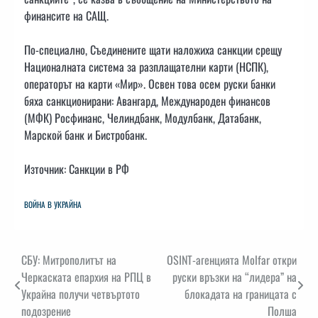
финансите на САЩ.
По-специално, Съединените щати наложиха санкции срещу
Националната система за разплащателни карти (НСПК),
операторът на карти «Мир». Освен това осем руски банки
бяха санкционирани: Авангард, Международен финансов
(МФК) Росфинанс, Челиндбанк, Модулбанк, Датабанк,
Марской банк и Бистробанк.
Източник: Санкции в РФ
ВОЙНА В УКРАЙНА
Навигация
СБУ: Митрополитът на
OSINT-агенцията Molfar откри
Черкаската епархия на РПЦ в
руски връзки на “лидера” на
Украйна получи четвъртото
блокадата на границата с
подозрение
Полша