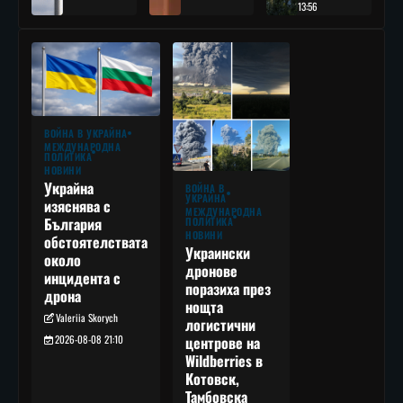
13:56
ВОЙНА В УКРАЙНА
МЕЖДУНАРОДНА
ПОЛИТИКА
НОВИНИ
Украйна
ВОЙНА В
УКРАЙНА
изяснява с
МЕЖДУНАРОДНА
България
ПОЛИТИКА
НОВИНИ
обстоятелствата
Украински
около
дронове
инцидента с
поразиха през
дрона
нощта
Valeriia Skorych
логистични
2026-08-08 21:10
центрове на
Wildberries в
Котовск,
Тамбовска