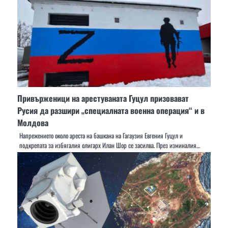
Привърженици на арестуваната Гуцул призовават
Русия да разшири „специалната военна операция“ и в
Молдова
Напрежението около ареста на башкана на Гагаузия Евгения Гуцул и
подкрепата за избягалия олигарх Илан Шор се засилва. През изминалия…