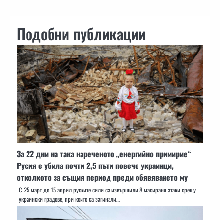
Подобни публикации
За 22 дни на така нареченото „енергийно примирие“
Русия е убила почти 2,5 пъти повече украинци,
отколкото за същия период преди обявяването му
С 25 март до 15 април руските сили са извършили 8 масирани атаки срещу
украински градове, при които са загинали…