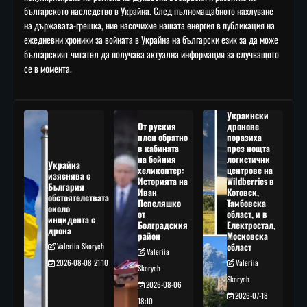
българското наследство в Украйна. След пълномащабното нахлуване
на държавата-грешка, ние насочихме нашата енергия в публикация на
ежедневни хроники за войната в Украйна на български език за да може
българският читател да получава актуална информация за случващото
се в момента.
Украински
От руския
дронове
плен обратно
поразиха
в кабината
през нощта
на бойния
логистични
Украйна
хеликоптер:
центрове на
изяснява с
Историята на
Wildberries в
България
Иван
Котовск,
обстоятелствата
Пепеляшко
Тамбовска
около
от
област, и в
инцидента с
Болградския
Електростал,
дрона
район
Московска
Valeriia Skorych
област
Valeriia
2026-08-08 21:10
Valeriia
Skorych
Skorych
2026-08-06
2026-07-18
18:10