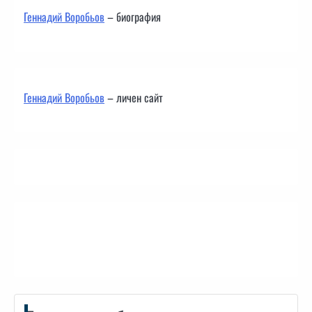
Геннадий Воробьов
– биография
Геннадий Воробьов
– личен сайт
Контакти