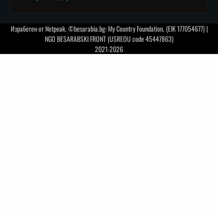
Изработен от
Netpeak
. ©besarabia.bg: My Country Foundation, (EIK 177054677) |
NGO BESARABSKI FRONT (USREOU code 45447863)
2021-2026