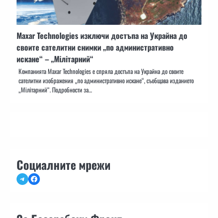
Maxar Technologies изключи достъпа на Украйна до
своите сателитни снимки „по административно
искане“ – „Мілітарний“
Компанията Maxar Technologies е спряла достъпа на Украйна до своите
сателитни изображения „по административно искане“, съобщава изданието
„Мілітарний“. Подробности за…
Социалните мрежи
Telegram
Facebook