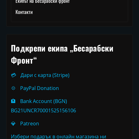
Екипът на Бесарабски фронт
Контакти
Подкрепи екипа „Бесарабски
Фронт“
💳
Дари с карта (Stripe)
💠
PayPal Donation
🏦
Bank Account (BGN)
BG21UNCR70001525156106
💎
Patreon
Избери подарък в онлайн магазина ни