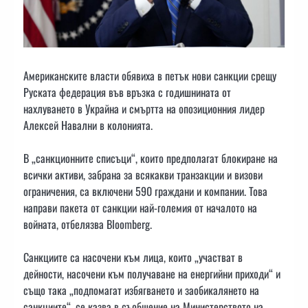
Американските власти обявиха в петък нови санкции срещу
Руската федерация във връзка с годишнината от
нахлуването в Украйна и смъртта на опозиционния лидер
Алексей Навални в колонията.
В „санкционните списъци“, които предполагат блокиране на
всички активи, забрана за всякакви транзакции и визови
ограничения, са включени 590 граждани и компании. Това
направи пакета от санкции най-големия от началото на
войната, отбелязва Bloomberg.
Санкциите са насочени към лица, които „участват в
дейности, насочени към получаване на енергийни приходи“ и
също така „подпомагат избягването и заобикалянето на
санкциите“, се казва в съобщение на Министерството на