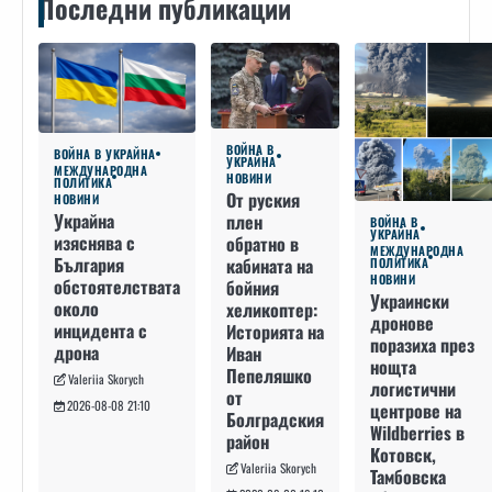
Последни публикации
ВОЙНА В
ВОЙНА В УКРАЙНА
УКРАЙНА
МЕЖДУНАРОДНА
НОВИНИ
ПОЛИТИКА
От руския
НОВИНИ
Украйна
плен
ВОЙНА В
УКРАЙНА
изяснява с
обратно в
МЕЖДУНАРОДНА
България
кабината на
ПОЛИТИКА
НОВИНИ
обстоятелствата
бойния
Украински
около
хеликоптер:
дронове
инцидента с
Историята на
поразиха през
дрона
Иван
нощта
Пепеляшко
Valeriia Skorych
логистични
от
2026-08-08 21:10
центрове на
Болградския
Wildberries в
район
Котовск,
Valeriia Skorych
Тамбовска