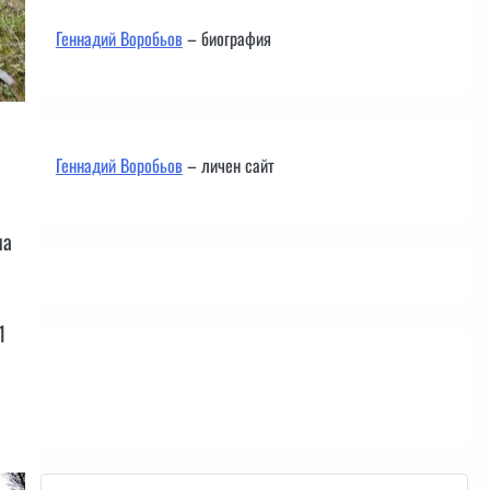
Геннадий Воробьов
– биография
Геннадий Воробьов
– личен сайт
на
1
Контакти