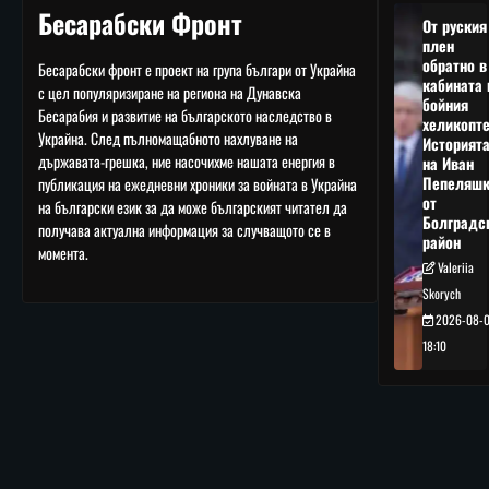
Бесарабски Фронт
От руския
плен
обратно в
Бесарабски фронт е проект на група българи от Украйна
кабината 
с цел популяризиране на региона на Дунавска
бойния
Бесарабия и развитие на българското наследство в
хеликопте
Украйна. След пълномащабното нахлуване на
Историят
държавата-грешка, ние насочихме нашата енергия в
на Иван
Пепеляшк
публикация на ежедневни хроники за войната в Украйна
от
на български език за да може българският читател да
Болградс
получава актуална информация за случващото се в
район
момента.
Valeriia
Skorych
2026-08-
18:10