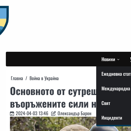
Skip
to
content
Новини
Ежедневна стат
Главна
Война в Украйна
Основното от сутрешното съ
Международна 
въоръжените сили на Украй
Свят
2024-04-03 13:46
Олександър Барон
Инциденти