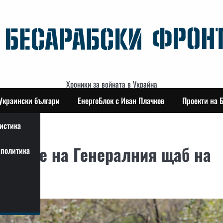
Хроники за войната в Украйна
Украински българи
ЕнергоБлок с Иван Плачков
Проекти на 
истика
брание на Генералния щаб на
политика
на