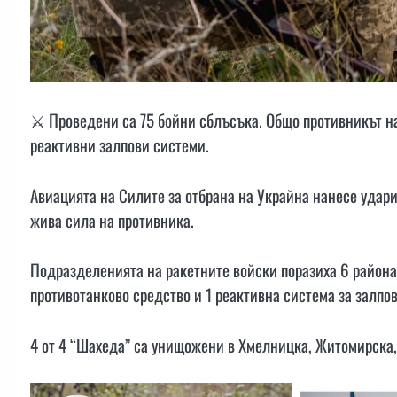
⚔️ Проведени са 75 бойни сблъсъка. Общо противникът н
реактивни залпови системи.
Авиацията на Силите за отбрана на Украйна нанесе удари
жива сила на противника.
Подразделенията на ракетните войски поразиха 6 района
противотанково средство и 1 реактивна система за залпов
4 от 4 “Шахеда” са унищожени в Хмелницка, Житомирска