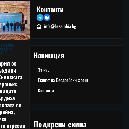
Контакти
Telegram
Facebook
info@besarabia.bg
 УКРАЙНА
АРОДНА
Навигация
КА
ария се
ъедини
За нас
Киивската
Екипът на Бесарабски фронт
арация:
тниците
Контакти
ърдиха
репата си
райна,
иха
Подкрепи екипа
та агресия