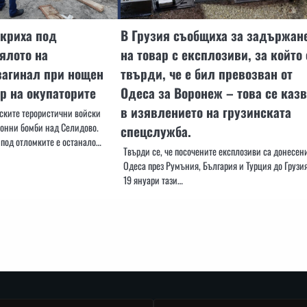
ткриха под
В Грузия съобщиха за задържан
ялото на
на товар с експлозиви, за който 
загинал при нощен
твърди, че е бил превозван от
р на окупаторите
Одеса за Воронеж – това се казв
в изявлението на грузинската
уските терористични войски
онни бомби над Селидово.
спецслужба.
 под отломките е останало…
Твърди се, че посочените експлозиви са донесени
Одеса през Румъния, България и Турция до Грузи
19 януари тази…