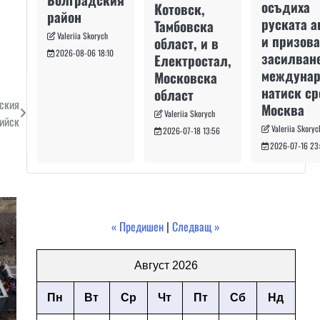
осъдиха
Котовск,
район
руската а
Тамбовска
Valeriia Skorych
и призова
област, и в
2026-08-06 18:10
засилван
Електростал,
междуна
Московска
натиск с
област
уския
Москва
Valeriia Skorych
ийск
Valeriia Skoryc
2026-07-18 13:56
2026-07-16 23
« Предишен
|
Следващ »
Август 2026
Пн
Вт
Ср
Чт
Пт
Сб
Нд