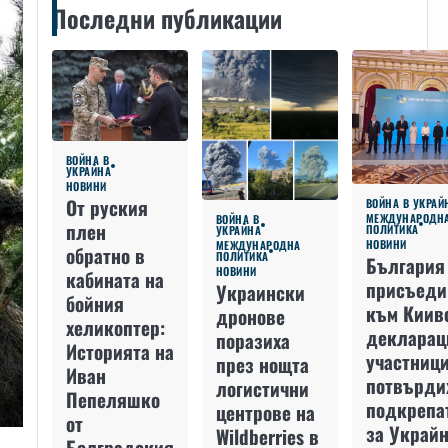
Последни публикации
ВОЙНА В
УКРАЙНА
НОВИНИ
От руския
ВОЙНА В УКРАЙ
МЕЖДУНАРОДН
ВОЙНА В
плен
ПОЛИТИКА
УКРАЙНА
НОВИНИ
МЕЖДУНАРОДНА
обратно в
ПОЛИТИКА
България
НОВИНИ
кабината на
присъеди
Украински
бойния
към Киив
дронове
хеликоптер:
декларац
поразиха
Историята на
участниц
през нощта
Иван
потвърди
логистични
Пепеляшко
подкрепа
центрове на
от
за Украйн
Wildberries в
Болградския