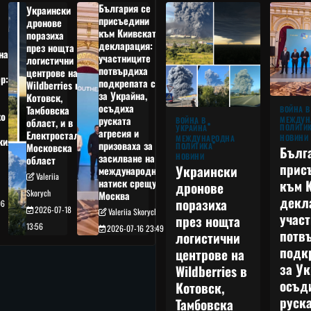
България се
Украински
присъедини
дронове
към Киивската
поразиха
декларация:
през нощта
на
участниците
логистични
потвърдиха
центрове на
р:
подкрепата си
Wildberries в
а
за Украйна,
Котовск,
осъдиха
Тамбовска
ВОЙНА В
о
руската
МЕЖДУН
ВОЙНА В
област, и в
ПОЛИТИ
УКРАЙНА
агресия и
Електростал,
НОВИНИ
МЕЖДУНАРОДНА
кия
призоваха за
ПОЛИТИКА
Московска
Бълг
НОВИНИ
засилване на
област
прис
Украински
международния
Valeriia
към 
натиск срещу
дронове
Skorych
Москва
декл
поразиха
06
2026-07-18
Valeriia Skorych
учас
през нощта
13:56
2026-07-16 23:49
потв
логистични
подк
центрове на
за Ук
Wildberries в
осъд
Котовск,
руска
Тамбовска