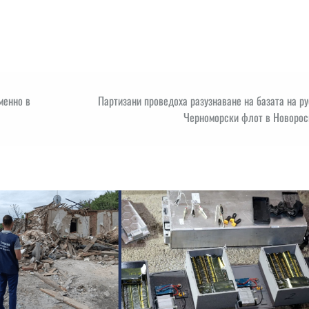
менно в
Партизани проведоха разузнаване на базата на р
Черноморски флот в Новорос