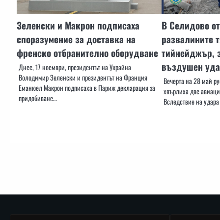
Зеленски и Макрон подписаха
В Селидово о
споразумение за доставка на
развалините т
френско отбранително оборудване
тийнейджър, 
въздушен уда
Днес, 17 ноември, президентът на Украйна
Володимир Зеленски и президентът на Франция
Вечерта на 28 май р
Еманюел Макрон подписаха в Париж декларация за
хвърлиха две авиаци
придобиване…
Вследствие на удара