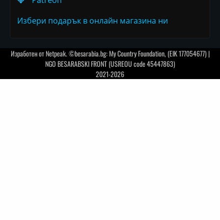
💎
Patreon
Избери подарък в онлайн магазина ни
Изработен от
Netpeak
. ©besarabia.bg: My Country Foundation, (EIK 177054677) |
NGO BESARABSKI FRONT (USREOU code 45447863)
2021-2026