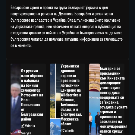
Бесарабски фронт е проект на група българи от Украйна с цел
популяризиране на региона на Дунавска Бесарабия и развитие на
българското наследство в Украйна. След пълномащабното нахлуване
на държавата-грешка, ние насочихме нашата енергия в публикация на
ежедневни хроники за войната в Украйна на български език за да може
българският читател да получава актуална информация за случващото
се в момента.
Украински
България се
От руския
дронове
присъедини
плен обратно
поразиха
към Киивската
в кабината
през нощта
декларация:
на бойния
логистични
участниците
хеликоптер:
центрове на
потвърдиха
Историята на
Wildberries в
подкрепата си
Иван
Котовск,
за Украйна,
Пепеляшко
Тамбовска
осъдиха руската
от
област, и в
агресия и
Болградския
Електростал,
призоваха за
район
Московска
засилване на
област
Valeriia
международния
Valeriia
натиск срещу
Skorych