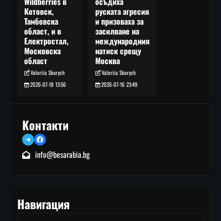
осъдиха
Wildberries в
руската агресия
Котовск,
и призоваха за
Тамбовска
засилване на
област, и в
международния
Електростал,
натиск срещу
Московска
Москва
област
Valeriia Skorych
Valeriia Skorych
2026-07-16 23:49
2026-07-18 13:56
Контакти
Telegram
Facebook
info@besarabia.bg
Навигация