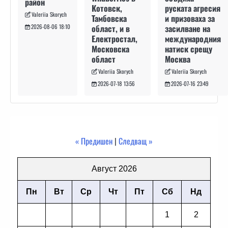
район
руската агресия
Котовск,
Valeriia Skorych
и призоваха за
Тамбовска
засилване на
област, и в
2026-08-06 18:10
международния
Електростал,
натиск срещу
Московска
Москва
област
Valeriia Skorych
Valeriia Skorych
2026-07-16 23:49
2026-07-18 13:56
« Предишен
|
Следващ »
Август 2026
Пн
Вт
Ср
Чт
Пт
Сб
Нд
1
2