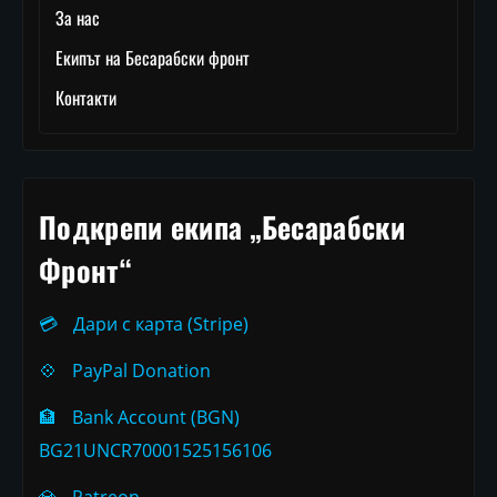
За нас
Екипът на Бесарабски фронт
Контакти
Подкрепи екипа „Бесарабски
Фронт“
💳
Дари с карта (Stripe)
💠
PayPal Donation
🏦
Bank Account (BGN)
BG21UNCR70001525156106