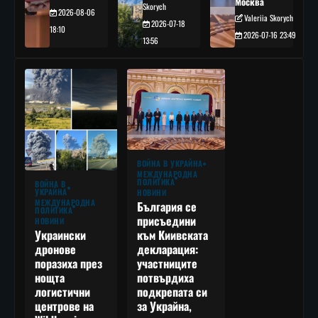
Москва
Skorych
2026-08-06
Valeriia Skorych
2026-07-18
18:10
2026-07-16 23:49
13:56
ВОЙНА В УКРАЙНА
МЕЖДУНАРОДНА
ПОЛИТИКА
ВОЙНА В
УКРАЙНА
НОВИНИ
МЕЖДУНАРОДНА
България се
ПОЛИТИКА
присъедини
НОВИНИ
към Киивската
Украински
декларация:
дронове
участниците
поразиха през
потвърдиха
нощта
подкрепата си
логистични
за Украйна,
центрове на