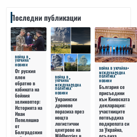
Последни публикации
ВОЙНА В
УКРАЙНА
НОВИНИ
ВОЙНА В УКРАЙНА
От руския
МЕЖДУНАРОДНА
плен
ПОЛИТИКА
ВОЙНА В
УКРАЙНА
НОВИНИ
обратно в
МЕЖДУНАРОДНА
България се
кабината на
ПОЛИТИКА
присъедини
НОВИНИ
бойния
към Киивската
Украински
хеликоптер:
декларация:
дронове
Историята на
участниците
поразиха през
Иван
потвърдиха
нощта
Пепеляшко
подкрепата си
логистични
от
за Украйна,
центрове на
Болградския
осъдиха
Wildberries в