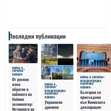
Контакти
Последни публикации
ВОЙНА В
УКРАЙНА
НОВИНИ
ВОЙНА В УКРАЙНА
От руския
МЕЖДУНАРОДНА
плен
ПОЛИТИКА
ВОЙНА В
УКРАЙНА
НОВИНИ
обратно в
МЕЖДУНАРОДНА
България се
кабината на
ПОЛИТИКА
присъедини
НОВИНИ
бойния
към Киивската
Украински
хеликоптер:
декларация:
дронове
Историята на