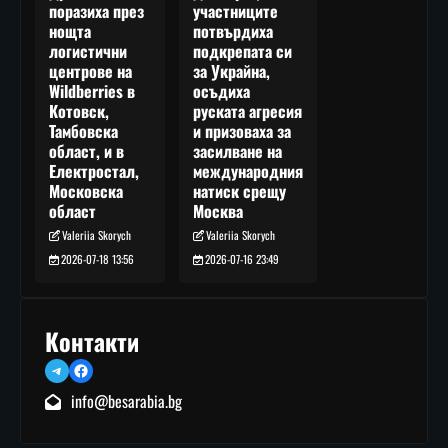
участниците
поразиха през
потвърдиха
нощта
подкрепата си
логистични
за Украйна,
центрове на
осъдиха
Wildberries в
руската агресия
Котовск,
и призоваха за
Тамбовска
засилване на
област, и в
международния
Електростал,
натиск срещу
Московска
Москва
област
Valeriia Skorych
Valeriia Skorych
2026-07-16 23:49
2026-07-18 13:56
Контакти
Telegram
Facebook
info@besarabia.bg