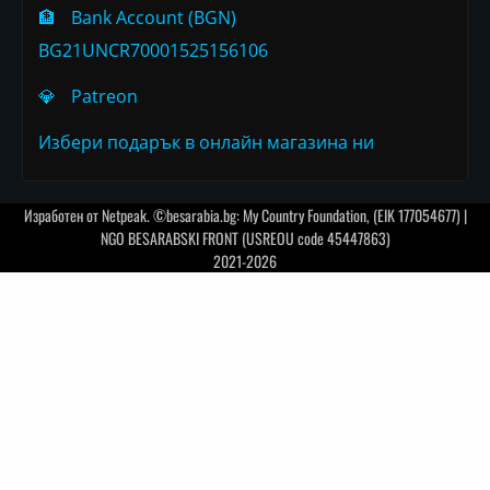
🏦
Bank Account (BGN)
BG21UNCR70001525156106
💎
Patreon
Избери подарък в онлайн магазина ни
Изработен от
Netpeak
. ©besarabia.bg: My Country Foundation, (EIK 177054677) |
NGO BESARABSKI FRONT (USREOU code 45447863)
2021-2026