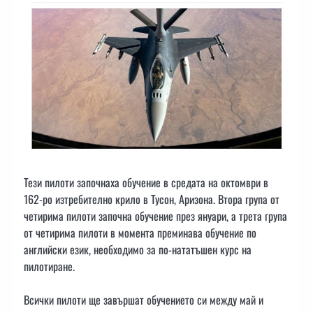
Тези пилоти започнаха обучение в средата на октомври в
162-ро изтребително крило в Тусон, Аризона. Втора група от
четирима пилоти започна обучение през януари, а трета група
от четирима пилоти в момента преминава обучение по
английски език, необходимо за по-нататъшен курс на
пилотиране.
Всички пилоти ще завършат обучението си между май и