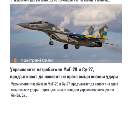
Украинските изтребители МиГ-29 и Су-27,
продължават да нанасят на врага смъртоносни удари
Украинските изтребители МиГ-29 и Су-27, продължават да нанасят на врага
смъртоносни удари – чрез адаптирани западни управляеми авиационни
бомби. За…