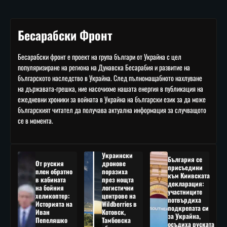
Бесарабски Фронт
Бесарабски фронт е проект на група българи от Украйна с цел
популяризиране на региона на Дунавска Бесарабия и развитие на
българското наследство в Украйна. След пълномащабното нахлуване
на държавата-грешка, ние насочихме нашата енергия в публикация на
ежедневни хроники за войната в Украйна на български език за да може
българският читател да получава актуална информация за случващото
се в момента.
Украински
България се
От руския
дронове
присъедини
плен обратно
поразиха
към Киивската
в кабината
през нощта
декларация:
на бойния
логистични
участниците
хеликоптер:
центрове на
потвърдиха
Историята на
Wildberries в
подкрепата си
Иван
Котовск,
за Украйна,
Пепеляшко
Тамбовска
осъдиха руската