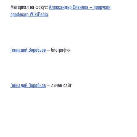
Материал на фокус:
Александър Сивилов – проруски
професор WikiPedia
Геннадий Воробьов
– биография
Геннадий Воробьов
– личен сайт