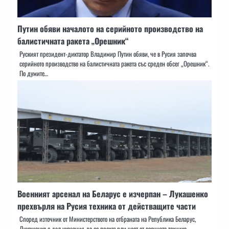
Путин обяви началото на серийното производство на
балистичната ракета „Орешник“
Руският президент-диктатор Владимир Путин обяви, че в Русия започва
серийното производство на балистичната ракета със среден обсег „Орешник“.
По думите…
Военният арсенал на Беларус е изчерпан – Лукашенко
прехвърля на Русия техника от действащите части
Според източник от Министерството на отбраната на Република Беларус,
Лукашенко е дал указания да се прехвърли част от военната техника…