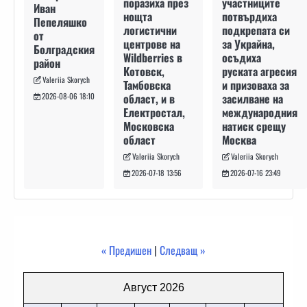
участниците
поразиха през
Иван
потвърдиха
нощта
Пепеляшко
подкрепата си
логистични
от
за Украйна,
центрове на
Болградския
осъдиха
Wildberries в
район
руската агресия
Котовск,
Valeriia Skorych
и призоваха за
Тамбовска
засилване на
област, и в
2026-08-06 18:10
международния
Електростал,
натиск срещу
Московска
Москва
област
Valeriia Skorych
Valeriia Skorych
2026-07-16 23:49
2026-07-18 13:56
« Предишен
|
Следващ »
Август 2026