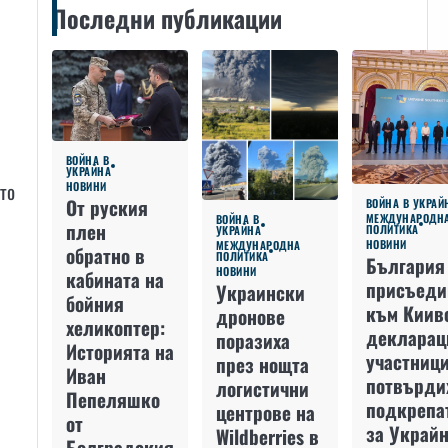
Последни публикации
ВОЙНА В
УКРАЙНА
ато
НОВИНИ
От руския
ВОЙНА В УКРАЙ
МЕЖДУНАРОДН
ВОЙНА В
плен
ПОЛИТИКА
УКРАЙНА
НОВИНИ
МЕЖДУНАРОДНА
обратно в
ПОЛИТИКА
България
НОВИНИ
кабината на
присъеди
Украински
бойния
към Киив
дронове
хеликоптер:
декларац
поразиха
Историята на
участниц
през нощта
Иван
потвърди
логистични
Пепеляшко
подкрепа
центрове на
от
за Украйн
Wildberries в
Болградския