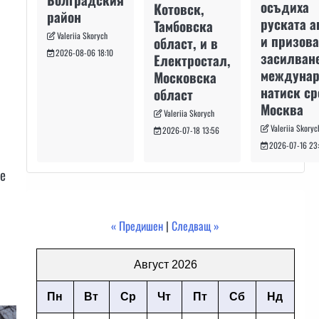
осъдиха
Котовск,
район
руската а
Тамбовска
Valeriia Skorych
и призова
област, и в
2026-08-06 18:10
засилван
Електростал,
междуна
Московска
натиск с
област
Москва
Valeriia Skorych
Valeriia Skoryc
2026-07-18 13:56
2026-07-16 23
че
« Предишен
|
Следващ »
Август 2026
Пн
Вт
Ср
Чт
Пт
Сб
Нд