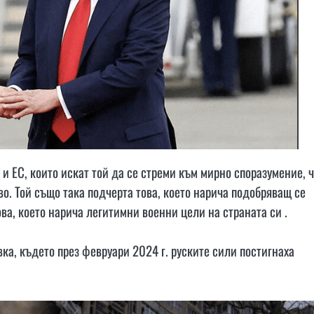
и ЕС, които искат той да се стреми към мирно споразумение, 
о. Той също така подчерта това, което нарича подобряващ се
ова, което нарича легитимни военни цели на страната си .
ка, където през февруари 2024 г. руските сили постигнаха