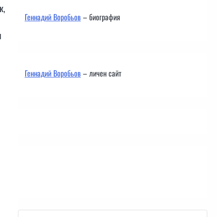
к,
Геннадий Воробьов
– биография
и
Геннадий Воробьов
– личен сайт
Контакти