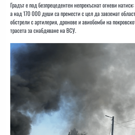
Градът е под безпрецедентен непрекъснат огневи натиск:
а над 170 000 души са премести с цел да завземат облас
обстрели с артилерия, дронове и авиобомби на покровско
трасета за снабдяване на ВСУ.