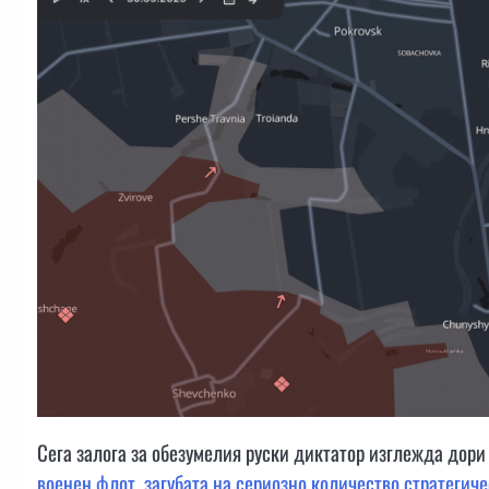
Сега залога за обезумелия руски диктатор изглежда дори
военен флот
,
загубата на сериозно количество стратегич