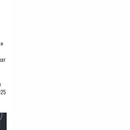
 и
кат
а
025