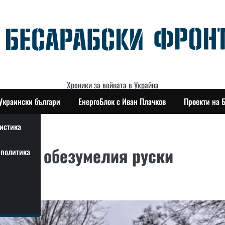
Хроники за войната в Украйна
Украински българи
ЕнергоБлок с Иван Плачков
Проекти на 
истика
ка на обезумелия руски
политика