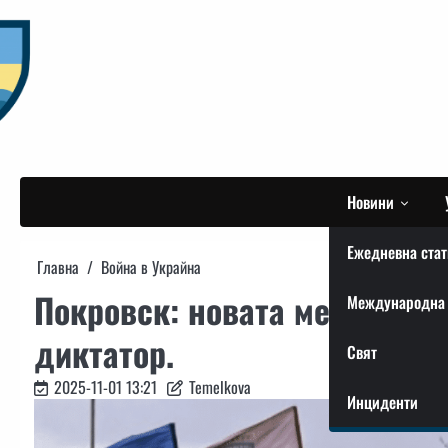
Skip
to
content
Новини
Ежедневна стат
Главна
Война в Украйна
Покровск: новата месомелач
Международна 
диктатор.
Свят
2025-11-01 13:21
Temelkova
Инциденти