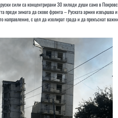
 руски сили са концентрирани 30 хиляди души само в Покровс
тта преди зимата да скове фронта – Руската армия извършва и
то направление, с цел да изолират града и да прекъснат важн