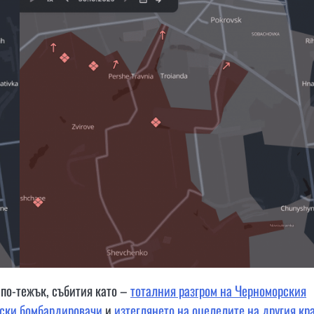
 по-тежък, събития като –
тоталния разгром на Черноморския
ески бомбардировачи
и
изтеглянето на оцелелите на другия кр