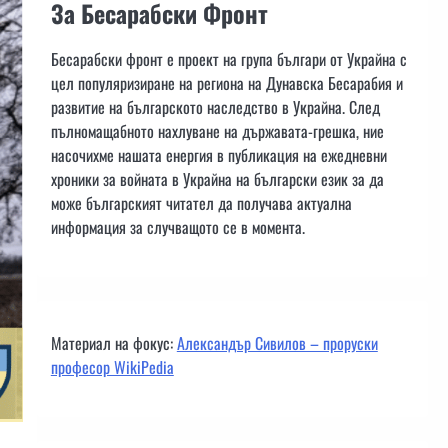
За Бесарабски Фронт
Бесарабски фронт е проект на група българи от Украйна с
цел популяризиране на региона на Дунавска Бесарабия и
развитие на българското наследство в Украйна. След
пълномащабното нахлуване на държавата-грешка, ние
насочихме нашата енергия в публикация на ежедневни
хроники за войната в Украйна на български език за да
може българският читател да получава актуална
информация за случващото се в момента.
Материал на фокус:
Александър Сивилов – проруски
професор WikiPedia