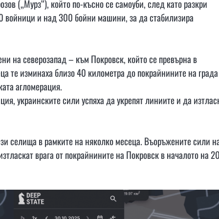
зов („Мурз“), който по-късно се самоуби, след като разкри
00 войници и над 300 бойни машини, за да стабилизира
ни на северозапад – към Покровск, който се превърна в
ца те изминаха близо 40 километра до покрайнините на града
ката агломерация.
ция, украинските сили успяха да укрепят линиите и да изтлас
ези селища в рамките на няколко месеца. Въоръжените сили н
 изтласкат врага от покрайнините на Покровск в началото на 2