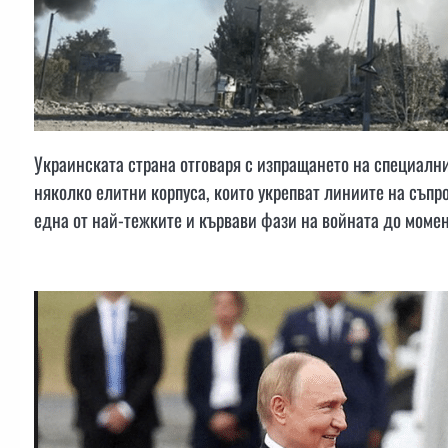
Украинската страна отговаря с изпращането на специални
няколко елитни корпуса, които укрепват линиите на съпро
една от най-тежките и кървави фази на войната до момен