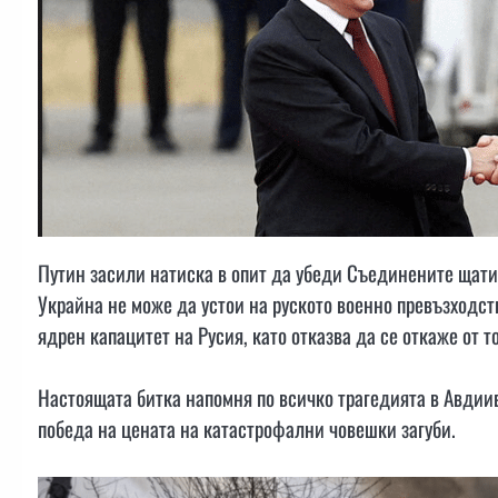
Путин засили натиска в опит да убеди Съединените щати 
Украйна не може да устои на руското военно превъзходств
ядрен капацитет на Русия, като отказва да се откаже от т
Настоящата битка напомня по всичко трагедията в Авдиив
победа на цената на катастрофални човешки загуби.