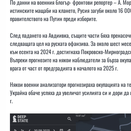
По данни на военния блогър- фронтови репортер – А. Моро
истинските мащаби на клането, Русия загуби около 16 0
правителството на Путин преди изборите.
След падането на Авдиивка, същите части бяха пренасоче
следващата цел на руската офанзива. За около шест месе
към есента на 2024 г. достигнаха Покровско-Мирноградс
Въпреки прогнозите на някои наблюдатели за бърза окупа
врага от част от предградията в началото на 2025 г.
Някои военни анализатори прогнозираха окупацията на т
Украйна обаче успяха да увеличат усилията си и дори да
г.