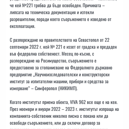
че кей №221 трябва да бъде освободен. Причината –
липсата на техническа документация и изтекли
разрешителни, поради което съоръжението е изведено от
експлоатация.
С разпореждане на правителството на Севастопол от 22
септември 2022 г. кей № 221 е иззет от градска и предаден
във федерална собственост. Месец по-късно, с
разпореждане на Росимущество, съоръжението е
предоставено за стопанисване на Федералното държавно
предприятие „Научноизследователски и конструкторски
институт за изпитателни машини, прибори и средства за
измерване“ – Симферопол (НИКИМП).
Когато институтът приема обекта, VIVA 962 все още е на кея.
През ноември и януари 2022 – 2023 г. институтът изпраща на
компанията-собственик няколко писма с покана или да
освободи съоръжението, или да сключи договор за