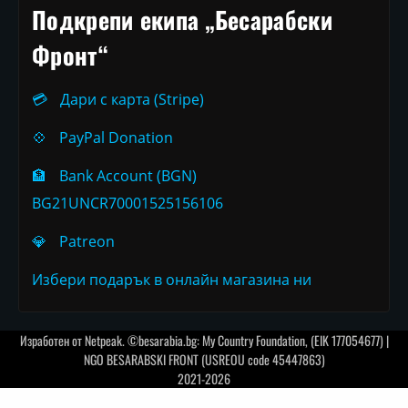
Подкрепи екипа „Бесарабски
Фронт“
💳
Дари с карта (Stripe)
💠
PayPal Donation
🏦
Bank Account (BGN)
BG21UNCR70001525156106
💎
Patreon
Избери подарък в онлайн магазина ни
Изработен от
Netpeak
. ©besarabia.bg: My Country Foundation, (EIK 177054677) |
NGO BESARABSKI FRONT (USREOU code 45447863)
2021-2026