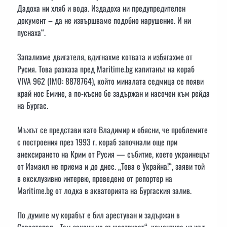
Дадоха ни хляб и вода. Издадоха ни предупредителен
документ – да не извършваме подобно нарушение. И ни
пуснаха“.
Запалихме двигателя, вдигнахме котвата и избягахме от
Русия. Това разказа пред Maritime.bg капитанът на кораб
VIVA 962 (IMO: 8878764), който миналата седмица се появи
край нос Емине, а по-късно бе задържан и насочен към рейда
на Бургас.
Мъжът се представи като Владимир и обясни, че проблемите
с построения през 1993 г. кораб започнали още при
анексирането на Крим от Русия — събитие, което украинецът
от Измаил не приема и до днес. „Това е Украйна!“, заяви той
в ексклузивно интервю, проведено от репортер на
Maritime.bg от лодка в акваторията на Бургаския залив.
По думите му корабът е бил арестуван и задържан в