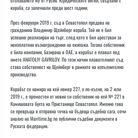
отплаването му от Русия. Юридическите битки, свързани с
кораба, са започнали преди шест години.
През февруари 2019 г. съд в Севастопол предава на
гражданина Владимир Щейнберг кораба. Той не е бил
успешно реализиран на търг, след като е бил арестуван за
неизплатени възнаграждения на екипажа. Тогава собственик
е била компания, базирана в ОАЕ, а корабът е плавал под
името ANATOLIY GAVRILOV. По този начин плавателният съд
става собственост на Щейнберг в рамките на изпълнително
производство.
Корабът се намира на кей номер 227, а по-късно, на 2 юли
2019 г., е преместен от новия си собственик на кей № 221 в
Камишовата бухта на Пристанище Севастопол. Именно това
се превръща в отправна точка на бъдеща съдебна сага, сочи
анализ на Maritime.bg по публични съдебни документи в
Руската федерация.