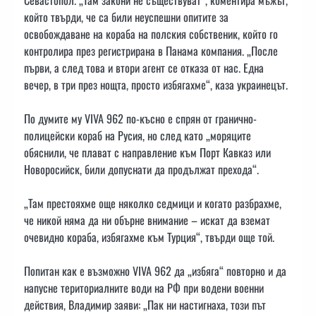
Севастопол. „Там закони не съществуват“, коментира мъжът,
който твърди, че са били неуспешни опитите за
освобождаване на кораба на полския собственик, който го
контролира през регистрирана в Панама компания. „После
първи, а след това и втори агент се отказа от нас. Една
вечер, в три през нощта, просто избягахме“, каза украинецът.
По думите му VIVA 962 по-късно е спрян от гранично-
полицейски кораб на Русия, но след като „моряците
обяснили, че плават с направление към Порт Кавказ или
Новоросийск, били допуснати да продължат прехода“.
„Там престояхме още няколко седмици и когато разбрахме,
че никой няма да ни обърне внимание – искат да вземат
очевидно кораба, избягахме към Турция“, твърди още той.
Попитан как е възможно VIVA 962 да „избяга“ повторно и да
напусне териториалните води на РФ при водени военни
действия, Владимир заяви: „Пак ни настигнаха, този път