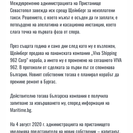
Междувременно администрацията на Пристанище
Севастопол завежда иск срещу Щейнберг за неизплатени
такси. Решението, с което мъжът е осъден да ги заплати, е
потвърдено на апелативна и касационна инстанция, което
слага точка на първата фаза от спора.
През същата година и само дни след като му е възложен,
Щейнберг продава на панамската компания „Viva Shipping
962 Corp“ кораба, а името му е променено на сегашното VIVA
962. В протоколи от сделката за първи път се споменава
България. Новият собственик тогава е планирал корабът да
премине ремонт в Бургас.
Действително тогава българска компания е получила
запитване за извършването му, според информация на
Maritime.bg.
На 4 август 2020 г. администрацията на пристанището
уведомява представителя на новия собственик – капитанът,