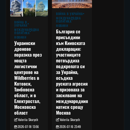
ВОЙНА В УКРАЙНА
МЕЖДУНАРОДНА
ПОЛИТИКА
ВОЙНА В
УКРАЙНА
НОВИНИ
МЕЖДУНАРОДНА
България се
ПОЛИТИКА
присъедини
НОВИНИ
към Киивската
Украински
декларация:
дронове
участниците
поразиха през
потвърдиха
нощта
подкрепата си
логистични
за Украйна,
центрове на
осъдиха
Wildberries в
руската агресия
Котовск,
и призоваха за
Тамбовска
засилване на
област, и в
международния
Електростал,
натиск срещу
Московска
Москва
област
Valeriia Skorych
Valeriia Skorych
2026-07-16 23:49
2026-07-18 13:56