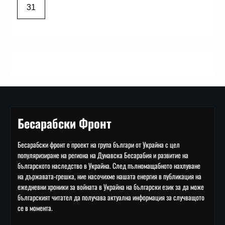
31
Бесарабски Фронт
Бесарабски фронт е проект на група българи от Украйна с цел
популяризиране на региона на Дунавска Бесарабия и развитие на
българското наследство в Украйна. След пълномащабното нахлуване
на държавата-грешка, ние насочихме нашата енергия в публикация на
ежедневни хроники за войната в Украйна на български език за да може
българският читател да получава актуална информация за случващото
се в момента.