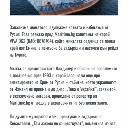
Запалихме двигателя, вдигнахме котвата и избягахме от
Русия. Това разказа пред Maritime.bg капитанът на кораб
VIVA 962 (IMO: 8878764), който миналата седмица се появи
край нос Емине, а по-късно бе задържан и насочен към рейда
на Бургас.
Мъжът се представи като Владимир и обясни, че проблемите
с построения през 1993 г. кораб започнали още при
анексирането на Крим от Русия – събитие, което украинецът
от Измаил не приема и до днес. „Това е Украйна!“, заяви той
в ексклузивно интервю, проведено от репортер на
Maritime.bg от лодка в акваторията на Бургаския залив.
По думите му корабът е бил арестуван и задържан в
Севастопол. „Там закони не съществуват“, коментира мъжът,