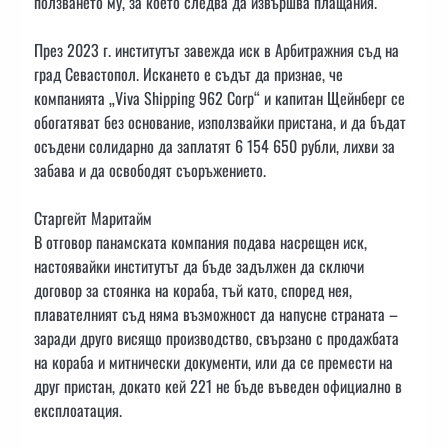
ползването му, за което следва да извършва плащания.
През 2023 г. институтът завежда иск в Арбитражния съд на
град Севастопол. Искането е съдът да признае, че
компанията „Viva Shipping 962 Corp“ и капитан Щейнберг се
обогатяват без основание, използвайки пристана, и да бъдат
осъдени солидарно да заплатят 6 154 650 рубли, лихви за
забава и да освободят съоръжението.
Старгейт Маритайм
В отговор панамската компания подава насрещен иск,
настоявайки институтът да бъде задължен да сключи
договор за стоянка на кораба, тъй като, според нея,
плавателният съд няма възможност да напусне страната –
заради друго висящо производство, свързано с продажбата
на кораба и митнически документи, или да се премести на
друг пристан, докато кей 221 не бъде въведен официално в
експлоатация.