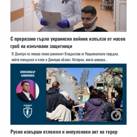
С прерязано гърло украински войник изпълзя от масов
гроб на измъчвани защитници
В Днипро се лекува тежко раненият Владислав от Националната гвардия,
който попаднал в плен в Донецка област. История, която шокира…
Русия извърши отложен и импулсивен акт на терор