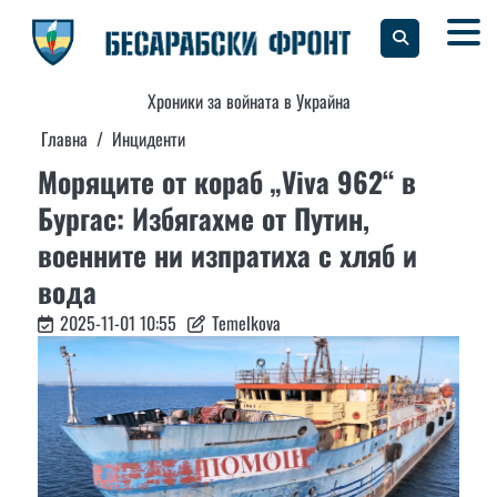
Skip
to
content
Хроники за войната в Украйна
Главна
Инциденти
Моряците от кораб „Viva 962“ в
Бургас: Избягахме от Путин,
военните ни изпратиха с хляб и
вода
2025-11-01 10:55
Temelkova