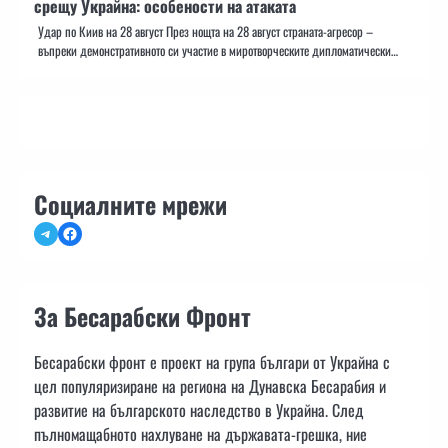
срещу Украйна: особености на атаката
Удар по Киив на 28 август През нощта на 28 август страната-агресор –
въпреки демонстративното си участие в миротворческите дипломатически…
Социалните мрежи
Telegram
Facebook
За Бесарабски Фронт
Бесарабски фронт е проект на група българи от Украйна с
цел популяризиране на региона на Дунавска Бесарабия и
развитие на българското наследство в Украйна. След
пълномащабното нахлуване на държавата-грешка, ние