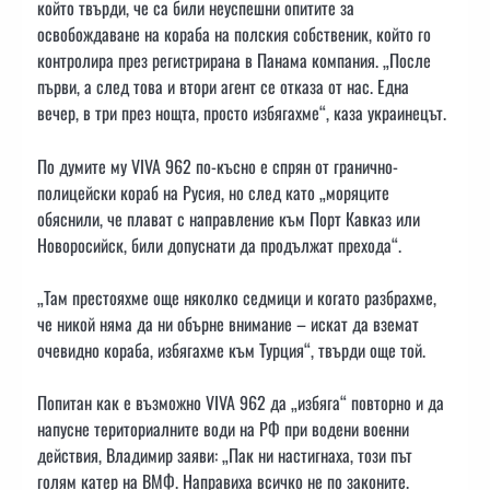
който твърди, че са били неуспешни опитите за
освобождаване на кораба на полския собственик, който го
контролира през регистрирана в Панама компания. „После
първи, а след това и втори агент се отказа от нас. Една
вечер, в три през нощта, просто избягахме“, каза украинецът.
По думите му VIVA 962 по-късно е спрян от гранично-
полицейски кораб на Русия, но след като „моряците
обяснили, че плават с направление към Порт Кавказ или
Новоросийск, били допуснати да продължат прехода“.
„Там престояхме още няколко седмици и когато разбрахме,
че никой няма да ни обърне внимание – искат да вземат
очевидно кораба, избягахме към Турция“, твърди още той.
Попитан как е възможно VIVA 962 да „избяга“ повторно и да
напусне териториалните води на РФ при водени военни
действия, Владимир заяви: „Пак ни настигнаха, този път
голям катер на ВМФ. Направиха всичко не по законите.