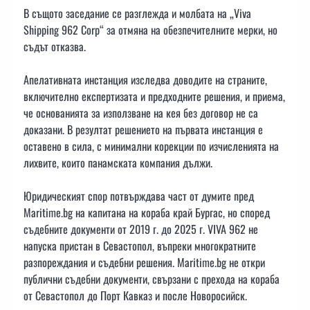
В същото заседание се разглежда и молбата на „Viva
Shipping 962 Corp“ за отмяна на обезпечителните мерки, но
съдът отказва.
Апелативната инстанция изследва доводите на страните,
включително експертизата и предходните решения, и приема,
че основанията за използване на кея без договор не са
доказани. В резултат решението на първата инстанция е
оставено в сила, с минимални корекции по изчисленията на
лихвите, които панамската компания дължи.
Юридическият спор потвърждава част от думите пред
Maritime.bg на капитана на кораба край Бургас, но според
съдебните документи от 2019 г. до 2025 г. VIVA 962 не
напуска пристан в Севастопол, въпреки многократните
разпореждания и съдебни решения. Maritime.bg не откри
публични съдебни документи, свързани с прехода на кораба
от Севастопол до Порт Кавказ и после Новоросийск.