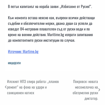
В петък капитанът на кораба заяви: „Избягахме от Русия!“.
Към момента остава неясно как, въпреки всички действащи
съдебни и обезпечителни мерки, двама души са успели да
изведат 84-метровия плавателен съд от руски води и по
време на военни действия. Maritime.bg изпрати запитвания
до компетентните руски институции по случая.
Източник: Martime.bg
ИНЦИДЕНТИ
Навигация
Илският НПЗ спира работа: „планов
Покровск: новата
ремонт“ на фона на удари и
месомелачка на
санкционен натиск
обезумелия руски
диктатор.