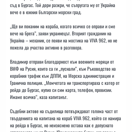
съд в Бургас. Той дори разкри, че съпругата му от Украйна
вече е в южния български морски град.
„Ще ви поканим на кораба, когато всичко се оправи и сме
вече на брега“, заяви украинецът. Вторият гражданин на
Украйна – механик, се появи на мостика на VIVA 962, но не
пожела да участва активно в разговора.
Владимир отправи благодарност към военните моряци от
ВМФ на Русия, които са ги „пуснали“, към Ръководство на
корабния трафик към ДППИ, на Морска администрация и
Гранична полиция. „Момчетата ни транспортираха с катер от
рейда до Бургас, купих си сим карта, телефон, провизии.
Имаме всичко“, каза капитанът.
Съдебни актове на съдилища потвърждават голяма част от
твърденията на капитана на кораб VIVA 962, който се намира
на рейда в Бургас, но неизяснено остава как е допуснато