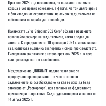
През юни 2024 съд постановява, че ползването на кея от
кораба е без правно основание, а фактът, че той дълго време
е бил изведен от експлоатация, не отменя задължението на
собственика на кораба да го освободи.
Панамската „Viva Shipping 962 Corp“ обжалва решението,
оспорвайки размера на задължението, което следва да
заплати. С определение от 10 декември 2024 г. апелативният
съд назначава оценъчна експертиза и спира производството.
Експертното заключение е готово през юни 2025 г., а през
юли производството е възобновено.
Междувременно „НИКИМП“ подава заявление за
процесуално правоприемане – в частта относно
задължението за освобождаване на кея то иска да бъде
заменено от „Росморпорт“, нов стопанин на федералните
пристанищни съоръжения. Съдът удовлетворява искането на
14 август 2025 г.