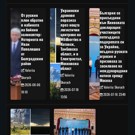
Украински
България се
От руския
дронове
присъедини
плен обратно
поразиха
към Киивската
в кабината
през нощта
декларация:
на бойния
логистични
участниците
хеликоптер:
центрове на
потвърдиха
Историята на
Wildberries в
подкрепата си
Иван
Котовск,
за Украйна,
Пепеляшко
Тамбовска
осъдиха руската
от
област, и в
агресия и
Болградския
Електростал,
призоваха за
район
Московска
засилване на
област
Valeriia
международния
Valeriia
натиск срещу
Skorych
Москва
Skorych
2026-08-06
Valeriia Skorych
2026-07-18
18:10
2026-07-16 23:49
13:56