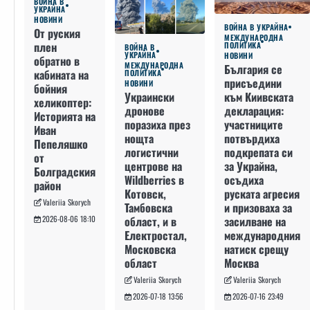
ВОЙНА В
УКРАЙНА
НОВИНИ
ВОЙНА В УКРАЙНА
От руския
МЕЖДУНАРОДНА
плен
ПОЛИТИКА
ВОЙНА В
УКРАЙНА
НОВИНИ
обратно в
МЕЖДУНАРОДНА
България се
кабината на
ПОЛИТИКА
присъедини
НОВИНИ
бойния
към Киивската
Украински
хеликоптер:
декларация:
дронове
Историята на
участниците
поразиха през
Иван
потвърдиха
нощта
Пепеляшко
подкрепата си
логистични
от
за Украйна,
центрове на
Болградския
осъдиха
Wildberries в
район
руската агресия
Котовск,
Valeriia Skorych
и призоваха за
Тамбовска
засилване на
област, и в
2026-08-06 18:10
международния
Електростал,
натиск срещу
Московска
Москва
област
Valeriia Skorych
Valeriia Skorych
2026-07-16 23:49
2026-07-18 13:56