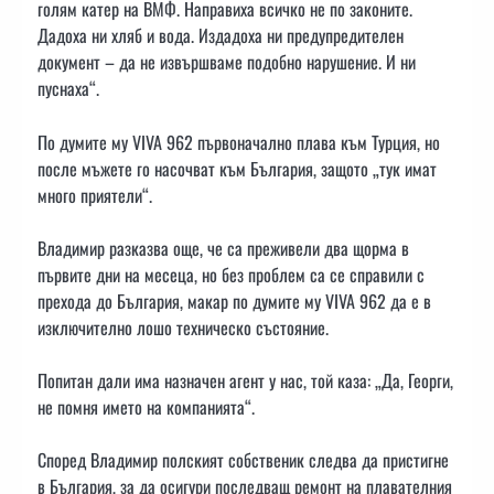
голям катер на ВМФ. Направиха всичко не по законите.
Дадоха ни хляб и вода. Издадоха ни предупредителен
документ – да не извършваме подобно нарушение. И ни
пуснаха“.
По думите му VIVA 962 първоначално плава към Турция, но
после мъжете го насочват към България, защото „тук имат
много приятели“.
Владимир разказва още, че са преживели два щорма в
първите дни на месеца, но без проблем са се справили с
прехода до България, макар по думите му VIVA 962 да е в
изключително лошо техническо състояние.
Попитан дали има назначен агент у нас, той каза: „Да, Георги,
не помня името на компанията“.
Според Владимир полският собственик следва да пристигне
в България, за да осигури последващ ремонт на плавателния