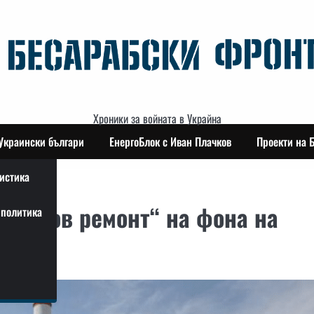
Хроники за войната в Украйна
Украински българи
ЕнергоБлок с Иван Плачков
Проекти на 
истика
„планов ремонт“ на фона на
политика