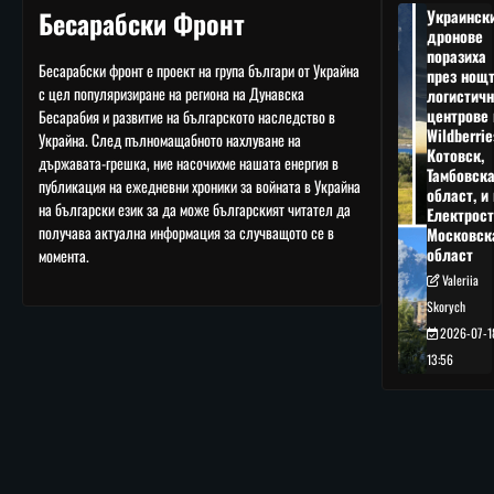
Бесарабски Фронт
Украинск
дронове
поразиха
Бесарабски фронт е проект на група българи от Украйна
през нощ
с цел популяризиране на региона на Дунавска
логистичн
центрове 
Бесарабия и развитие на българското наследство в
Wildberrie
Украйна. След пълномащабното нахлуване на
Котовск,
държавата-грешка, ние насочихме нашата енергия в
Тамбовск
публикация на ежедневни хроники за войната в Украйна
област, и 
на български език за да може българският читател да
Електрост
получава актуална информация за случващото се в
Московск
област
момента.
Valeriia
Skorych
2026-07-1
13:56