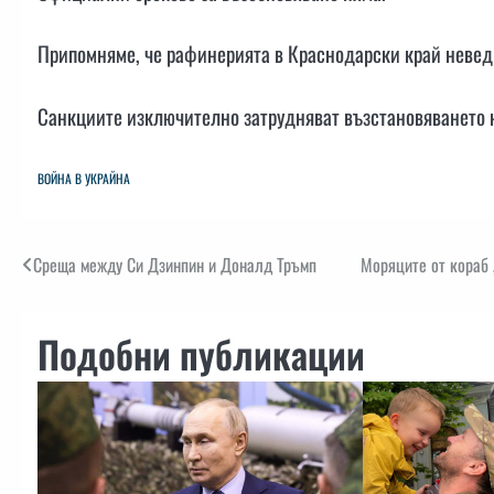
Припомняме, че рафинерията в Краснодарски край неведн
Санкциите изключително затрудняват възстановяването 
ВОЙНА В УКРАЙНА
Навигация
Среща между Си Дзинпин и Доналд Тръмп
Моряците от кораб „
Подобни публикации