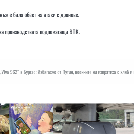
ъж е била обект на атаки с дронове.
на производствата подпомагащи ВПК.
Viva 962“ в Бургас: Избягахме от Путин, военните ни изпратиха с хляб и