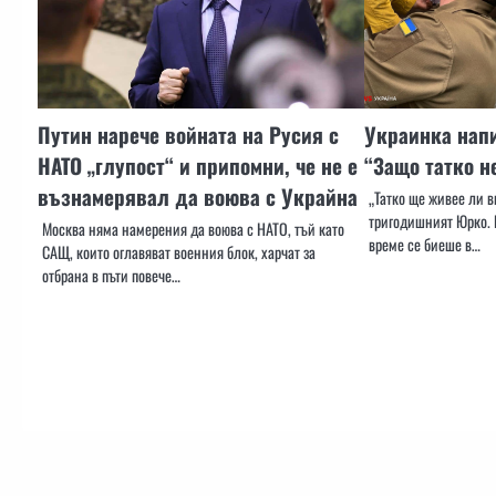
Путин нарече войната на Русия с
Украинка напи
НАТО „глупост“ и припомни, че не е
“Защо татко н
възнамерявал да воюва с Украйна
„Татко ще живее ли 
тригодишният Юрко. 
Москва няма намерения да воюва с НАТО, тъй като
време се биеше в…
САЩ, които оглавяват военния блок, харчат за
отбрана в пъти повече…