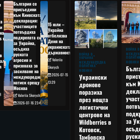
България се
и
присъедини
към Киивската
декларация:
та
15 юли –
участниците
и
Украйна
потвърдиха
на
отбелязва
подкрепата си
s в
Деня на
за Украйна,
украинската
осъдиха
а
ВОЙНА В
държавност
руската
МЕЖДУН
ВОЙНА В
в
ПОЛИТИ
УКРАЙНА
агресия и
Valeriia
ал,
НОВИНИ
МЕЖДУНАРОДНА
призоваха за
ПОЛИТИКА
а
Бълг
Skorych
НОВИНИ
засилване на
прис
2026-07-15
Украински
международния
към 
натиск срещу
13:29
дронове
Москва
декл
поразиха
8
Valeriia Skorych
учас
през нощта
2026-07-16 23:49
потв
логистични
подк
центрове на
за Ук
Wildberries в
осъд
Котовск,
руска
Тамбовска