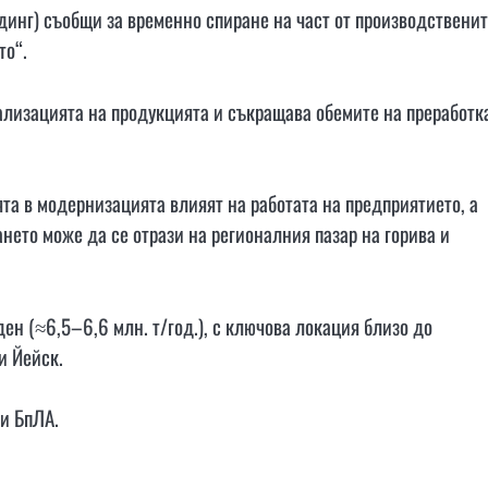
инг) съобщи за временно спиране на част от производствени
то“.
еализацията на продукцията и съкращава обемите на преработк
та в модернизацията влияят на работата на предприятието, а
ето може да се отрази на регионалния пазар на горива и
ен (≈6,5–6,6 млн. т/год.), с ключова локация близо до
и Йейск.
и БпЛА.