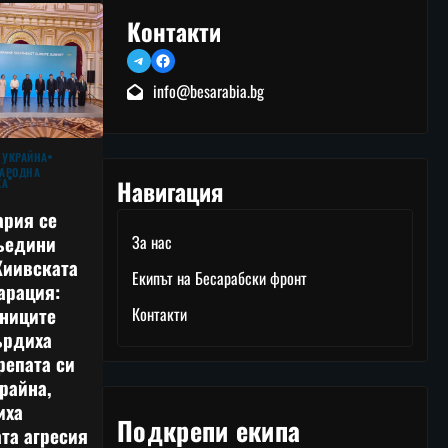
Контакти
Telegram
Facebook
info@besarabia.bg
 УКРАЙНА
АРОДНА
Навигация
КА
ария се
ъедини
За нас
Киивската
Екипът на Бесарабски фронт
арация:
тниците
Контакти
ърдиха
репата си
райна,
иха
Подкрепи екипа
та агресия