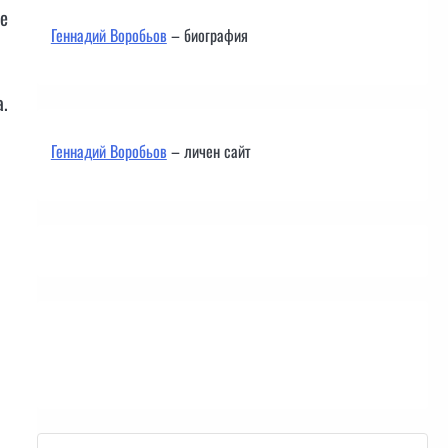
те
Геннадий Воробьов
– биография
а.
Геннадий Воробьов
– личен сайт
Контакти