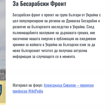
За Бесарабски Фронт
Бесарабски фронт е проект на група българи от Украйна с
цел популяризиране на региона на Дунавска Бесарабия и
развитие на българското наследство в Украйна. След
пълномащабното нахлуване на държавата-грешка, ние
насочихме нашата енергия в публикация на ежедневни
хроники за войната в Украйна на български език за да
може българският читател да получава актуална
информация за случващото се в момента.
Материал на фокус:
Александър Сивилов – проруски
професор WikiPedia