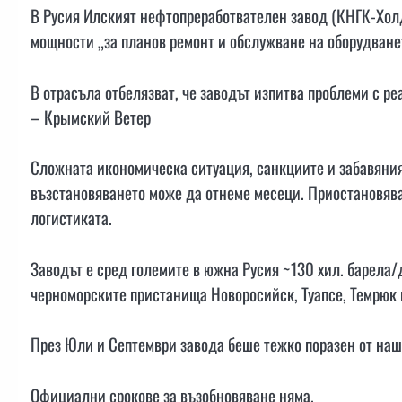
В Русия Илският нефтопреработвателен завод (КНГК-Холд
мощности „за планов ремонт и обслужване на оборудване
В отрасъла отбелязват, че заводът изпитва проблеми с р
– Крымский Ветер
Сложната икономическа ситуация, санкциите и забавяния
възстановяването може да отнеме месеци. Приостановяван
логистиката.
Заводът е сред големите в южна Русия ~130 хил. барела/д
черноморските пристанища Новоросийск, Туапсе, Темрюк 
През Юли и Септември завода беше тежко поразен от наш
Официални срокове за възобновяване няма.