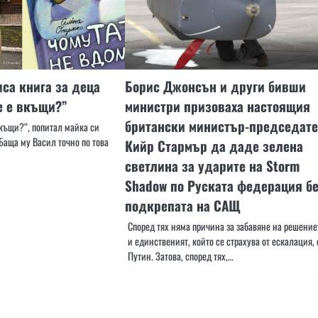
са книга за деца
Борис Джонсън и други бивши
е е вкъщи?”
министри призоваха настоящия
британски министър-председат
вкъщи?“, попитал майка си
Баща му Васил точно по това
Кийр Стармър да даде зелена
светлина за ударите на Storm
Shadow по Руската федерация б
подкрепата на САЩ
Според тях няма причина за забавяне на решение
и единственият, който се страхува от ескалация, 
Путин. Затова, според тях,…