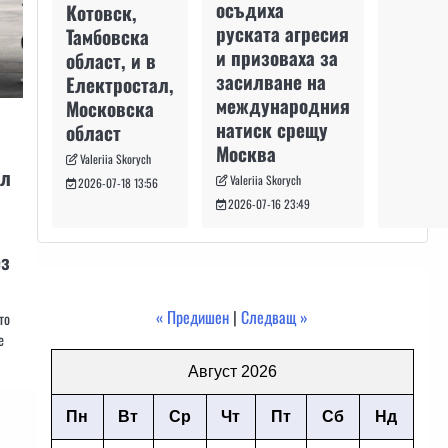
осъдиха
Котовск,
руската агресия
Тамбовска
и призоваха за
област, и в
засилване на
Електростал,
международния
Московска
натиск срещу
област
Москва
Valeriia Skorych
ел
Valeriia Skorych
2026-07-18 13:56
2026-07-16 23:49
ез
« Предишен
|
Следващ »
то
е
Август 2026
Пн
Вт
Ср
Чт
Пт
Сб
Нд