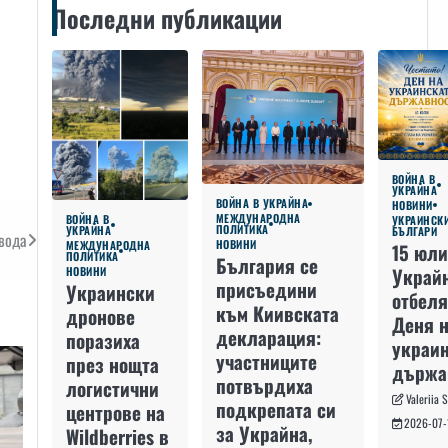
Последни публикации
ВОЙНА В
УКРАЙНА
ВОЙНА В УКРАЙНА
НОВИНИ
МЕЖДУНАРОДНА
ВОЙНА В
УКРАИНСК
ПОЛИТИКА
УКРАЙНА
БЪЛГАРИ
 вода
НОВИНИ
МЕЖДУНАРОДНА
15 юли
ПОЛИТИКА
България се
Украй
НОВИНИ
присъедини
Украински
отбеля
към Киивската
дронове
Деня 
декларация:
поразиха
украин
участниците
през нощта
държа
потвърдиха
логистични
Valeriia 
подкрепата си
центрове на
2026-07-
за Украйна,
Wildberries в