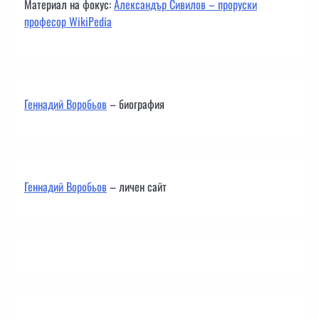
Материал на фокус:
Александър Сивилов – проруски
професор WikiPedia
Геннадий Воробьов
– биография
Геннадий Воробьов
– личен сайт