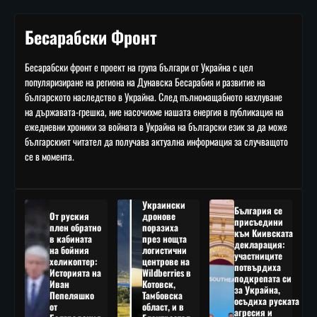
Бесарабски Фронт
Бесарабски фронт е проект на група българи от Украйна с цел
популяризиране на региона на Дунавска Бесарабия и развитие на
българското наследство в Украйна. След пълномащабното нахлуване
на държавата-грешка, ние насочихме нашата енергия в публикация на
ежедневни хроники за войната в Украйна на български език за да може
българският читател да получава актуална информация за случващото
се в момента.
Украински
България се
От руския
дронове
присъедини
плен обратно
поразиха
към Киивската
в кабината
през нощта
декларация:
на бойния
логистични
участниците
хеликоптер:
центрове на
потвърдиха
Историята на
Wildberries в
подкрепата си
Иван
Котовск,
за Украйна,
Пепеляшко
Тамбовска
осъдиха руската
от
област, и в
агресия и