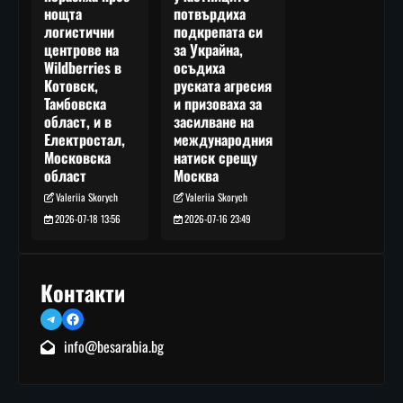
потвърдиха
нощта
подкрепата си
логистични
за Украйна,
центрове на
осъдиха
Wildberries в
руската агресия
Котовск,
и призоваха за
Тамбовска
засилване на
област, и в
международния
Електростал,
натиск срещу
Московска
Москва
област
Valeriia Skorych
Valeriia Skorych
2026-07-16 23:49
2026-07-18 13:56
Контакти
Telegram
Facebook
info@besarabia.bg