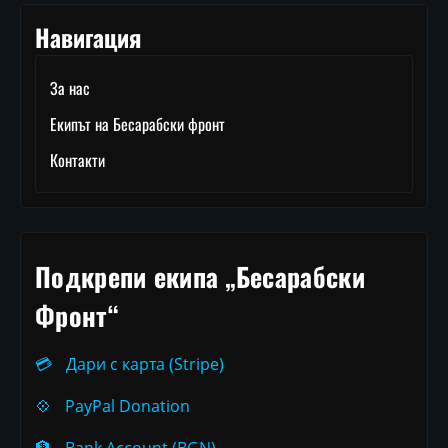
Навигация
За нас
Екипът на Бесарабски фронт
Контакти
Подкрепи екипа „Бесарабски
Фронт“
💳
Дари с карта (Stripe)
💠
PayPal Donation
🏦
Bank Account (BGN)