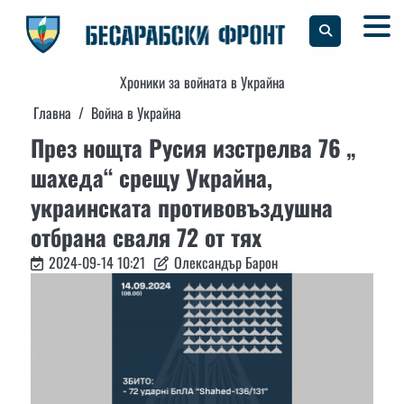
Skip
to
content
Хроники за войната в Украйна
Главна
Война в Украйна
През нощта Русия изстрелва 76 „
шахеда“ срещу Украйна,
украинската противовъздушна
отбрана сваля 72 от тях
2024-09-14 10:21
Олександър Барон