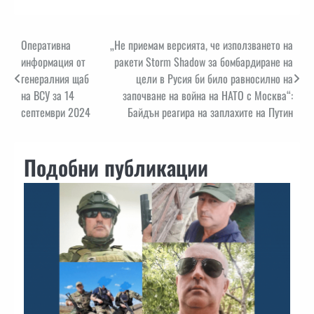
Навигация
Оперативна
„Не приемам версията, че използването на
информация от
ракети Storm Shadow за бомбардиране на
генералния щаб
цели в Русия би било равносилно на
на ВСУ за 14
започване на война на НАТО с Москва“:
септември 2024
Байдън реагира на заплахите на Путин
Подобни публикации