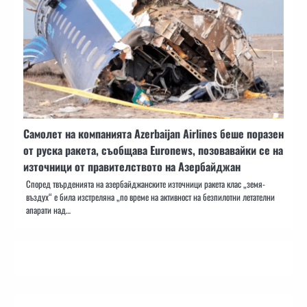
Самолет на компанията Azerbaijan Airlines беше поразен
от руска ракета, съобщава Euronews, позовавайки се на
източници от правителството на Азербайджан
Според твърденията на азербайджанските източници ракета клас „земя-
въздух“ е била изстреляна „по време на активност на безпилотни летателни
апарати над…