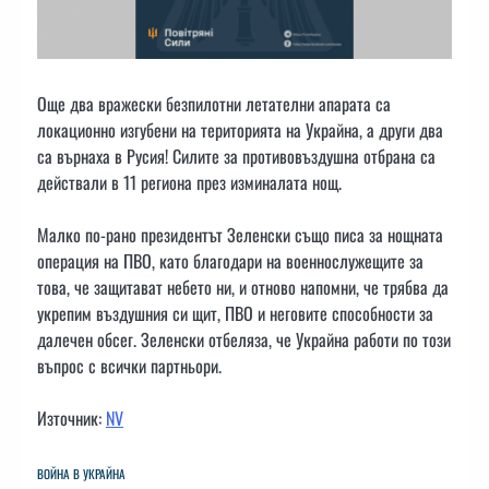
Още два вражески безпилотни летателни апарата са
локационно изгубени на територията на Украйна, а други два
са върнаха в Русия! Силите за противовъздушна отбрана са
действали в 11 региона през изминалата нощ.
Малко по-рано президентът Зеленски също писа за нощната
операция на ПВО, като благодари на военнослужещите за
това, че защитават небето ни, и отново напомни, че трябва да
укрепим въздушния си щит, ПВО и неговите способности за
далечен обсег. Зеленски отбеляза, че Украйна работи по този
въпрос с всички партньори.
Източник:
NV
ВОЙНА В УКРАЙНА