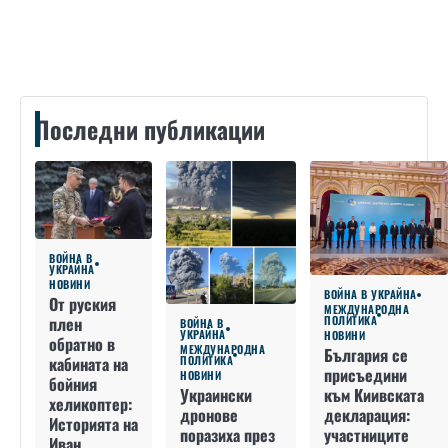
Контакти
Последни публикации
ВОЙНА В
УКРАЙНА
НОВИНИ
ВОЙНА В УКРАЙНА
От руския
МЕЖДУНАРОДНА
плен
ПОЛИТИКА
ВОЙНА В
УКРАЙНА
НОВИНИ
обратно в
МЕЖДУНАРОДНА
България се
кабината на
ПОЛИТИКА
присъедини
НОВИНИ
бойния
към Киивската
Украински
хеликоптер:
декларация:
дронове
Историята на
участниците
поразиха през
Иван