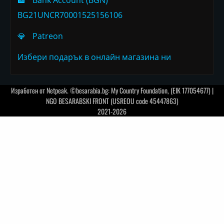
BG21UNCR70001525156106
💎
Patreon
Избери подарък в онлайн магазина ни
Изработен от
Netpeak
. ©besarabia.bg: My Country Foundation, (EIK 177054677) |
NGO BESARABSKI FRONT (USREOU code 45447863)
2021-2026