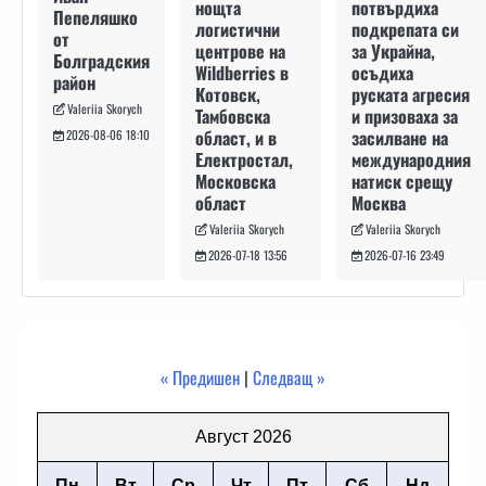
потвърдиха
нощта
Пепеляшко
подкрепата си
логистични
от
за Украйна,
центрове на
Болградския
осъдиха
Wildberries в
район
руската агресия
Котовск,
Valeriia Skorych
и призоваха за
Тамбовска
засилване на
област, и в
2026-08-06 18:10
международния
Електростал,
натиск срещу
Московска
Москва
област
Valeriia Skorych
Valeriia Skorych
2026-07-16 23:49
2026-07-18 13:56
« Предишен
|
Следващ »
Август 2026
Пн
Вт
Ср
Чт
Пт
Сб
Нд