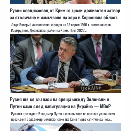
Руски спецназовец от Крим го грози доживотен затвор
за отвличане и измъчване на хора в Херсонска област.
Лада Валерий Анатолиевич, е роден на 13 април 1970 г., жител на село
Изумрудное, Джанкойски район на Крим. През 2022…
Русия ще се съгласи на среща между Зеленски и
Путин само след капитулация на Украйна — МВнР
Руският президент Владимир Путин ще се съгласи на среща с украинския
президент Володимир Зеленски само ако Киив първо капитулира. Това…