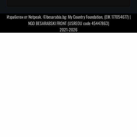
Изработен от
Netpeak
. ©besarabia.bg: My Country Foundation, (EIK 177054677) |
NGO BESARABSKI FRONT (USREOU code 45447863)
2021-2026