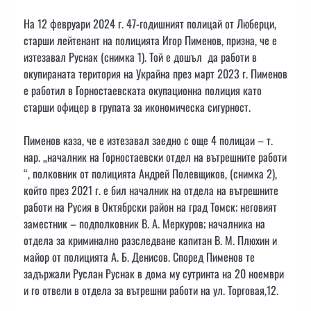
На 12 февруари 2024 г. 47-годишният полицай от Люберци,
старши лейтенант на полицията Игор Пименов, призна, че е
изтезавал Руснак (снимка 1). Той е дошъл да работи в
окупираната територия на Украйна през март 2023 г. Пименов
е работил в Горностаевската окупационна полиция като
старши офицер в групата за икономическа сигурност.
Пименов каза, че е изтезавал заедно с още 4 полицаи – т.
нар. „началник на Горностаевски отдел на вътрешните работи
“, полковник от полицията Андрей Полевщиков, (снимка 2),
който през 2021 г. е бил началник на отдела на вътрешните
работи на Русия в Октябрски район на град Томск; неговият
заместник – подполковник В. А. Меркуров; началника на
отдела за криминално разследване капитан В. М. Плюхин и
майор от полицията А. Б. Денисов. Според Пименов те
задържали Руслан Руснак в дома му сутринта на 20 ноември
и го отвели в отдела за вътрешни работи на ул. Торговая,12.