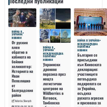
Последни публикации
ВОЙНА В
УКРАЙНА
НОВИНИ
ВОЙНА В УКРАЙНА
От руския
МЕЖДУНАРОДНА
плен
ПОЛИТИКА
ВОЙНА В
УКРАЙНА
НОВИНИ
обратно в
МЕЖДУНАРОДНА
България се
кабината на
ПОЛИТИКА
присъедини
НОВИНИ
бойния
към Киивската
Украински
хеликоптер:
декларация:
дронове
Историята на
участниците
поразиха през
Иван
потвърдиха
нощта
Пепеляшко
подкрепата си
логистични
от
за Украйна,
центрове на
Болградския
осъдиха
Wildberries в
район
руската агресия
Котовск,
Valeriia Skorych
и призоваха за
Тамбовска
2026-08-06 18:10