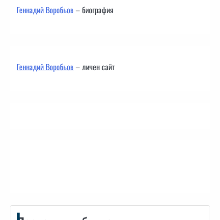
Геннадий Воробьов
– биография
Геннадий Воробьов
– личен сайт
Контакти