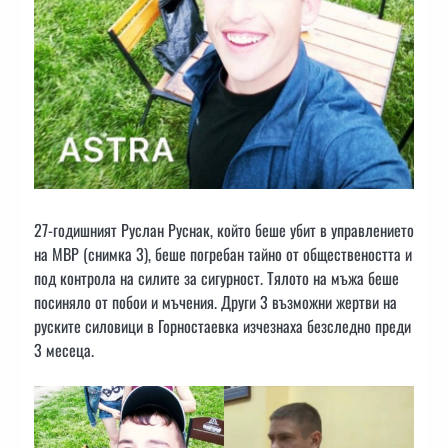
27-годишният Руслан Руснак, който беше убит в управлението
на МВР (снимка 3), беше погребан тайно от обществеността и
под контрола на силите за сигурност. Тялото на мъжа беше
посиняло от побои и мъчения. Други 3 възможни жертви на
руските силовици в Горностаевка изчезнаха безследно преди
3 месеца.