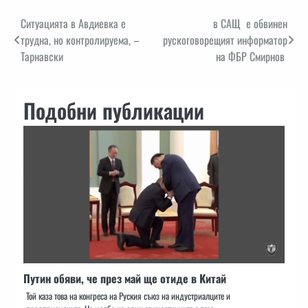
Навигация
Ситуацията в Авдиевка е
в САЩ е обвинен
трудна, но контролируема, –
рускоговорещият информатор
Тарнавски
на ФБР Смирнов
Подобни публикации
Путин обяви, че през май ще отиде в Китай
Той каза това на конгреса на Руския съюз на индустриалците и