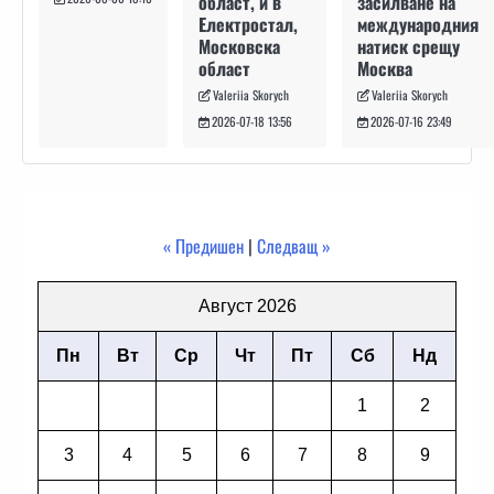
засилване на
област, и в
международния
Електростал,
натиск срещу
Московска
Москва
област
Valeriia Skorych
Valeriia Skorych
2026-07-16 23:49
2026-07-18 13:56
« Предишен
|
Следващ »
Август 2026
Пн
Вт
Ср
Чт
Пт
Сб
Нд
1
2
3
4
5
6
7
8
9