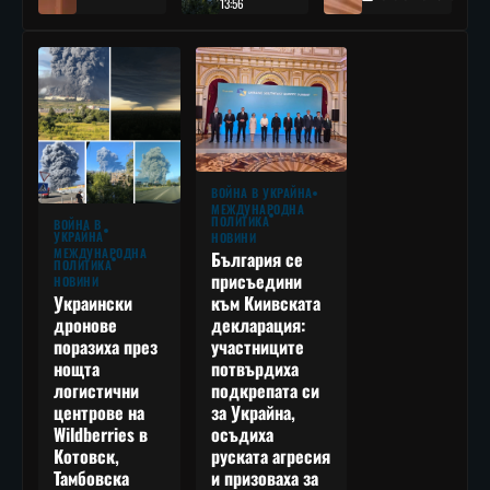
13:56
ВОЙНА В УКРАЙНА
МЕЖДУНАРОДНА
ПОЛИТИКА
ВОЙНА В
УКРАЙНА
НОВИНИ
МЕЖДУНАРОДНА
България се
ПОЛИТИКА
присъедини
НОВИНИ
към Киивската
Украински
декларация:
дронове
участниците
поразиха през
потвърдиха
нощта
подкрепата си
логистични
за Украйна,
центрове на
осъдиха
Wildberries в
руската агресия
Котовск,
и призоваха за
Тамбовска