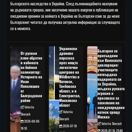
българското наследство в Украйна. След пълномащабното нахлуване
на държавата-грешка, ние насочихме нашата енергия в публикация на
ежедневни хроники за войната в Украйна на български език за да може
българският читател да получава актуална информация за случващото
се в момента.
Украински
България се
От руския
дронове
присъедини
плен обратно
поразиха
към Киивската
в кабината
през нощта
декларация:
на бойния
логистични
участниците
хеликоптер:
центрове на
потвърдиха
Историята на
Wildberries в
подкрепата си
Иван
Котовск,
за Украйна,
Пепеляшко
Тамбовска
осъдиха руската
от
област, и в
агресия и
Болградския
Електростал,
призоваха за
район
Московска
засилване на
област
Valeriia
международния
Valeriia
натиск срещу
Skorych
Москва
Skorych
2026-08-06
Valeriia Skorych
2026-07-18
18:10
2026-07-16 23:49