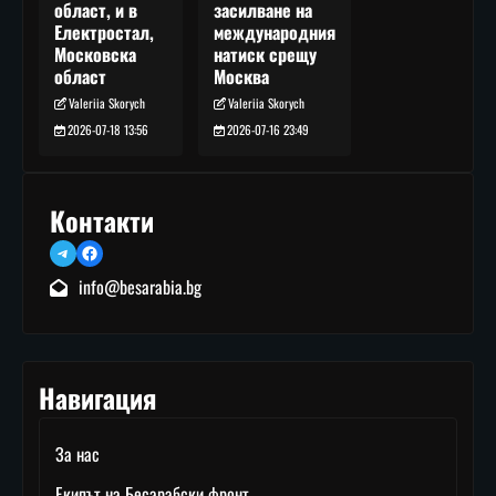
засилване на
област, и в
международния
Електростал,
натиск срещу
Московска
Москва
област
Valeriia Skorych
Valeriia Skorych
2026-07-16 23:49
2026-07-18 13:56
Контакти
Telegram
Facebook
info@besarabia.bg
Навигация
За нас
Екипът на Бесарабски фронт