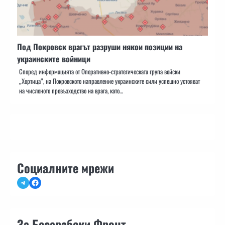
Под Покровск врагът разруши някои позиции на
украинските войници
Според информацията от Оперативно-стратегическата група войски
„Хортица“, на Покровското направление украинските сили успешно устояват
на численото превъзходство на врага, като…
Социалните мрежи
Telegram
Facebook
За Бесарабски Фронт