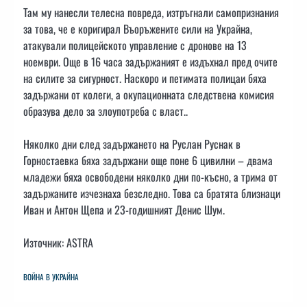
Там му нанесли телесна повреда, изтръгнали самопризнания
за това, че е коригирал Въоръжените сили на Украйна,
атакували полицейското управление с дронове на 13
ноември. Още в 16 часа задържаният е издъхнал пред очите
на силите за сигурност. Наскоро и петимата полицаи бяха
задържани от колеги, а окупационната следствена комисия
образува дело за злоупотреба с власт..
Няколко дни след задържането на Руслан Руснак в
Горностаевка бяха задържани още поне 6 цивилни – двама
младежи бяха освободени няколко дни по-късно, а трима от
задържаните изчезнаха безследно. Това са братята близнаци
Иван и Антон Щепа и 23-годишният Денис Шум.
Източник: ASTRA
ВОЙНА В УКРАЙНА