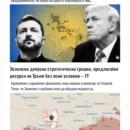
предприемачите. На молба на един от участниците в това…
Зеленски допусна стратегическа грешка, предлагайки
ресурси на Тръмп без ясни условия – FT
Европейски и украински официални лица заявиха в коментар за Financial
Times, че Зеленски е трябвало ясно да обвърже въпроса за…