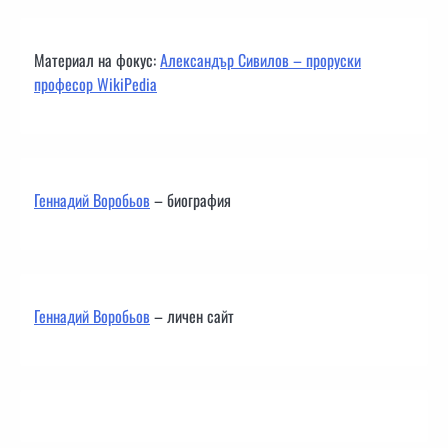
Материал на фокус:
Александър Сивилов – проруски
професор WikiPedia
Геннадий Воробьов
– биография
Геннадий Воробьов
– личен сайт