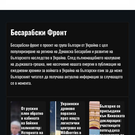
Бесарабски Фронт
Бесарабски фронт е проект на група българи от Украйна с цел
популяризиране на региона на Дунавска Бесарабия и развитие на
българското наследство в Украйна. След пълномащабното нахлуване
на държавата-грешка, ние насочихме нашата енергия в публикация на
ежедневни хроники за войната в Украйна на български език за да може
българският читател да получава актуална информация за случващото
се в момента.
Украински
България се
От руския
дронове
присъедини
плен обратно
поразиха
към Киивската
в кабината
през нощта
декларация:
на бойния
логистични
участниците
хеликоптер:
центрове на
потвърдиха
Историята на
Wildberries в
подкрепата си