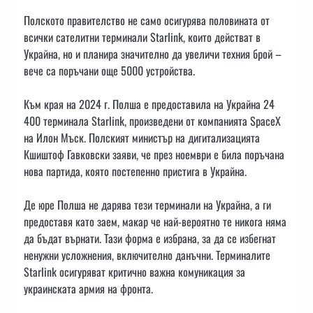
Полското правителство не само осигурява половината от
всички сателитни терминали Starlink, които действат в
Украйна, но и планира значително да увеличи техния брой –
вече са поръчани още 5000 устройства.
Към края на 2024 г. Полша е предоставила на Украйна 24
400 терминала Starlink, произведени от компанията SpaceX
на Илон Мъск. Полският министър на дигитализацията
Кшиштоф Гавковски заяви, че през ноември е била поръчана
нова партида, която постепенно пристига в Украйна.
Де юре Полша не дарява тези терминали на Украйна, а ги
предоставя като заем, макар че най-вероятно те никога няма
да бъдат върнати. Тази форма е избрана, за да се избегнат
ненужни усложнения, включително данъчни. Терминалите
Starlink осигуряват критично важна комуникация за
украинската армия на фронта.