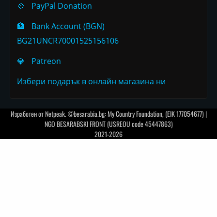
💠
PayPal Donation
🏦
Bank Account (BGN)
BG21UNCR70001525156106
💎
Patreon
Избери подарък в онлайн магазина ни
Изработен от
Netpeak
. ©besarabia.bg: My Country Foundation, (EIK 177054677) |
NGO BESARABSKI FRONT (USREOU code 45447863)
2021-2026