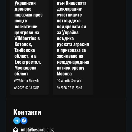
към Киивската
Украински
декларация:
дронове
участниците
поразиха през
потвърдиха
нощта
подкрепата си
логистични
за Украйна,
центрове на
осъдиха
Wildberries в
руската агресия
Котовск,
и призоваха за
Тамбовска
засилване на
област, и в
международния
Електростал,
натиск срещу
Московска
Москва
област
Valeriia Skorych
Valeriia Skorych
2026-07-16 23:49
2026-07-18 13:56
Контакти
Telegram
Facebook
info@besarabia.bg