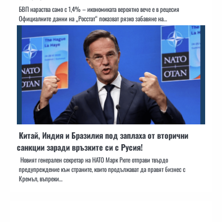
БВП нараства само с 1,4% – икономиката вероятно вече е в рецесия
Официалните данни на „Росстат“ показват рязко забавяне на…
Китай, Индия и Бразилия под заплаха от вторични
санкции заради връзките си с Русия!
Новият генерален секретар на НАТО Марк Рюте отправи твърдо
предупреждение към страните, които продължават да правят бизнес с
Кремъл, въпреки…