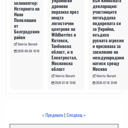
към Киивската
Украински
хеликоптер:
декларация:
дронове
Историята на
участниците
поразиха през
Иван
потвърдиха
нощта
Пепеляшко
подкрепата си
логистични
от
за Украйна,
центрове на
Болградския
осъдиха
Wildberries в
район
руската агресия
Котовск,
Valeriia Skorych
и призоваха за
Тамбовска
засилване на
област, и в
2026-08-06 18:10
международния
Електростал,
натиск срещу
Московска
Москва
област
Valeriia Skorych
Valeriia Skorych
2026-07-16 23:49
2026-07-18 13:56
« Предишен
|
Следващ »