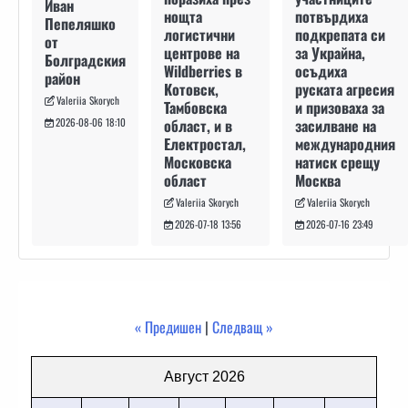
Иван
потвърдиха
нощта
Пепеляшко
подкрепата си
логистични
от
за Украйна,
центрове на
Болградския
осъдиха
Wildberries в
район
руската агресия
Котовск,
Valeriia Skorych
и призоваха за
Тамбовска
засилване на
област, и в
2026-08-06 18:10
международния
Електростал,
натиск срещу
Московска
Москва
област
Valeriia Skorych
Valeriia Skorych
2026-07-16 23:49
2026-07-18 13:56
« Предишен
|
Следващ »
Август 2026