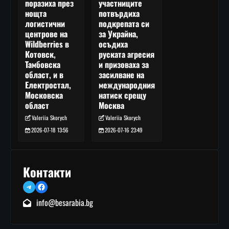
участниците
поразиха през
потвърдиха
нощта
подкрепата си
логистични
за Украйна,
центрове на
осъдиха
Wildberries в
руската агресия
Котовск,
и призоваха за
Тамбовска
засилване на
област, и в
международния
Електростал,
натиск срещу
Московска
Москва
област
Valeriia Skorych
Valeriia Skorych
2026-07-16 23:49
2026-07-18 13:56
Контакти
Telegram
Facebook
info@besarabia.bg