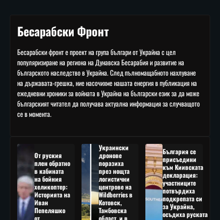
Бесарабски Фронт
Бесарабски фронт е проект на група българи от Украйна с цел
популяризиране на региона на Дунавска Бесарабия и развитие на
българското наследство в Украйна. След пълномащабното нахлуване
на държавата-грешка, ние насочихме нашата енергия в публикация на
ежедневни хроники за войната в Украйна на български език за да може
българският читател да получава актуална информация за случващото
се в момента.
Украински
България се
От руския
дронове
присъедини
плен обратно
поразиха
към Киивската
в кабината
през нощта
декларация:
на бойния
логистични
участниците
хеликоптер:
центрове на
потвърдиха
Историята на
Wildberries в
подкрепата си
Иван
Котовск,
за Украйна,
Пепеляшко
Тамбовска
осъдиха руската
от
област, и в