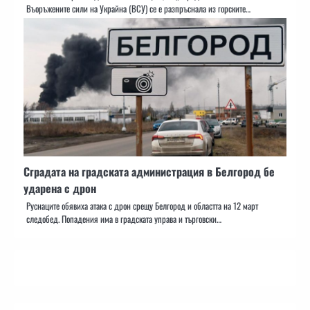
Въоръжените сили на Украйна (ВСУ) се е разпръснала из горските…
Сградата на градската администрация в Белгород бе
ударена с дрон
Руснаците обявиха атака с дрон срещу Белгород и областта на 12 март
следобед. Попадения има в градската управа и търговски…