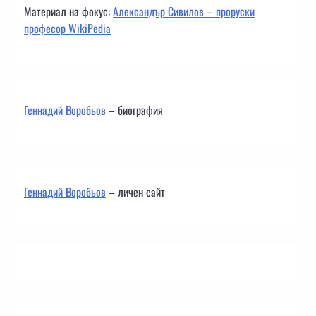
Материал на фокус:
Александър Сивилов – проруски
професор WikiPedia
Геннадий Воробьов
– биография
Геннадий Воробьов
– личен сайт