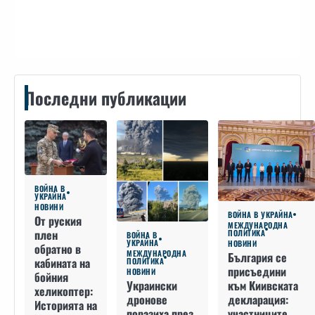
Контакти
Последни публикации
ВОЙНА В
УКРАЙНА
НОВИНИ
ВОЙНА В УКРАЙНА
От руския
МЕЖДУНАРОДНА
плен
ПОЛИТИКА
ВОЙНА В
УКРАЙНА
НОВИНИ
обратно в
МЕЖДУНАРОДНА
България се
кабината на
ПОЛИТИКА
присъедини
НОВИНИ
бойния
към Киивската
Украински
хеликоптер:
декларация:
дронове
Историята на
участниците
поразиха през