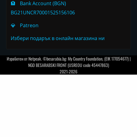
🏦
Bank Account (BGN)
BG21UNCR70001525156106
💎
Patreon
Избери подарък в онлайн магазина ни
Изработен от
Netpeak
. ©besarabia.bg: My Country Foundation, (EIK 177054677) |
NGO BESARABSKI FRONT (USREOU code 45447863)
2021-2026