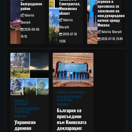
агресия и
Болградския
Електростал,
призоваха за
район
Московска
засилване на
област
Valeriia
международния
Valeriia
натиск срещу
Skorych
Москва
Skorych
2026-08-06
Valeriia Skorych
2026-07-18
18:10
2026-07-16 23:49
13:56
ВОЙНА В УКРАЙНА
МЕЖДУНАРОДНА
ПОЛИТИКА
ВОЙНА В
УКРАЙНА
НОВИНИ
МЕЖДУНАРОДНА
България се
ПОЛИТИКА
присъедини
НОВИНИ
към Киивската
Украински
декларация:
дронове