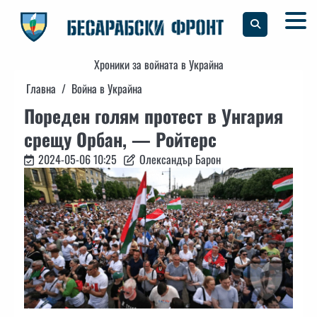
Skip
to
content
Хроники за войната в Украйна
Главна
Война в Украйна
Пореден голям протест в Унгария
срещу Орбан, — Ройтерс
2024-05-06 10:25
Олександър Барон