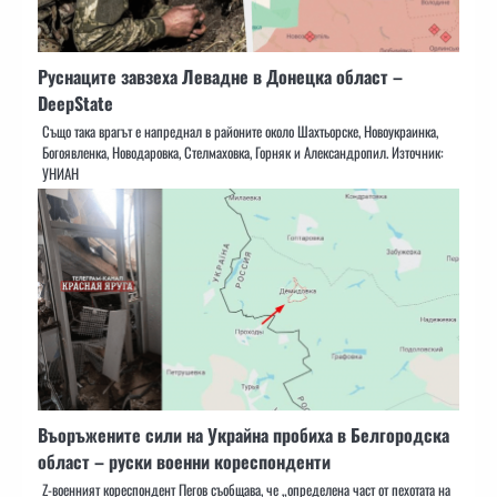
Руснаците завзеха Левадне в Донецка област –
DeepState
Също така врагът е напреднал в районите около Шахтьорске, Новоукраинка,
Богоявленка, Новодаровка, Стелмаховка, Горняк и Александропил. Източник:
УНИАН
Въоръжените сили на Украйна пробиха в Белгородска
област – руски военни кореспонденти
Z-военният кореспондент Пегов съобщава, че „определена част от пехотата на