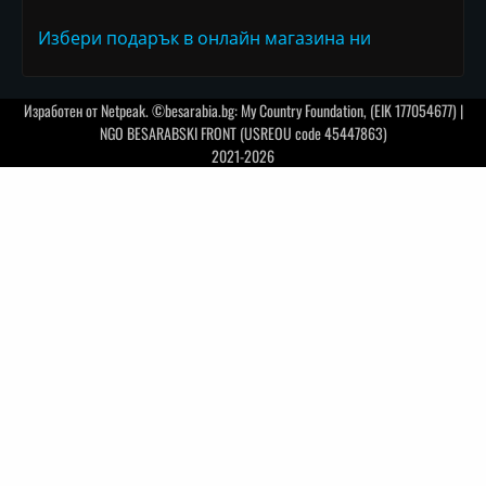
Избери подарък в онлайн магазина ни
Изработен от
Netpeak
. ©besarabia.bg: My Country Foundation, (EIK 177054677) |
NGO BESARABSKI FRONT (USREOU code 45447863)
2021-2026