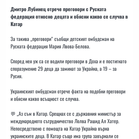
Дмитро Лубинец отрече преговори с Руската
федерация относно децата и обясни какво се случва в
Катар
За такива „преговори“ съобщи детският омбудсман на
Руската федерация Мария Лвова-Белова.
Според нея уж са се водили преговори в Доха и е постигнато
споразумение 29 деца да заминат за Украйна, а 19 – за
Русия.
Украинският омбудсман отрече факта на подобни преговори
и обясни какво всъщност се случва.
💬 „Аз съм в Катар. Срещнах се с държавния министър за
международното сътрудничество Лолва Рашид Ал Хатер.
Непосредствено с помощта на Катар Украйна върна
украинските деца. В Катар също има група завърнали се