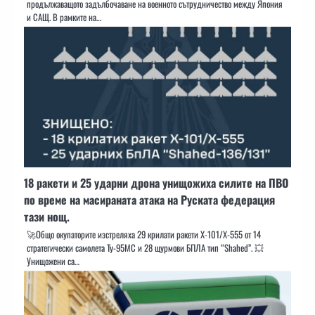
продължаващото задълбочаване на военното сътрудничество между Япония
и САЩ. В рамките на…
18 ракети и 25 ударни дрона унищожиха силите на ПВО
по време на масираната атака на Руската федерация
тази нощ.
🚀Общо окупаторите изстреляха 29 крилати ракети Х-101/Х-555 от 14
стратегически самолета Ту-95МС и 28 щурмови БПЛА тип “Shahed”. 💥
Унищожени са…