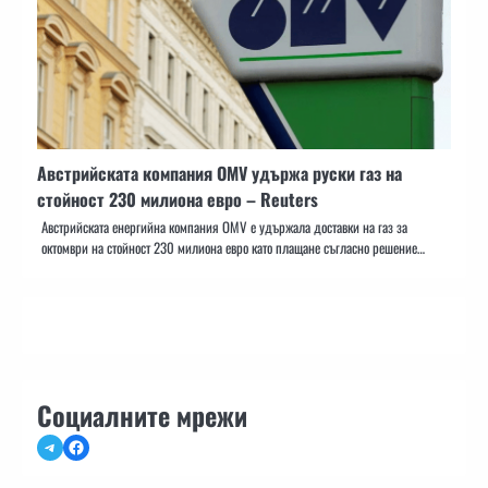
Австрийската компания OMV удържа руски газ на
стойност 230 милиона евро – Reuters
Австрийската енергийна компания OMV е удържала доставки на газ за
октомври на стойност 230 милиона евро като плащане съгласно решение…
Социалните мрежи
Telegram
Facebook