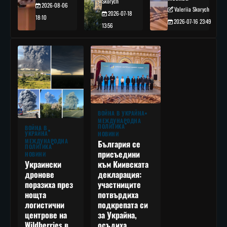
Skorych
2026-08-06
Valeriia Skorych
2026-07-18
18:10
2026-07-16 23:49
13:56
ВОЙНА В УКРАЙНА
МЕЖДУНАРОДНА
ПОЛИТИКА
ВОЙНА В
УКРАЙНА
НОВИНИ
МЕЖДУНАРОДНА
България се
ПОЛИТИКА
присъедини
НОВИНИ
към Киивската
Украински
декларация:
дронове
участниците
поразиха през
потвърдиха
нощта
подкрепата си
логистични
за Украйна,
центрове на
осъдиха
Wildberries в