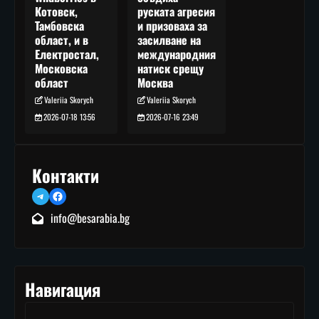
руската агресия
Котовск,
и призоваха за
Тамбовска
засилване на
област, и в
международния
Електростал,
натиск срещу
Московска
Москва
област
Valeriia Skorych
Valeriia Skorych
2026-07-16 23:49
2026-07-18 13:56
Контакти
Telegram
Facebook
info@besarabia.bg
Навигация