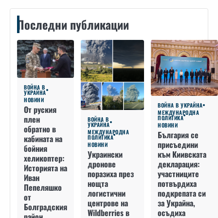
Последни публикации
ВОЙНА В
УКРАЙНА
НОВИНИ
ВОЙНА В УКРАЙНА
От руския
МЕЖДУНАРОДНА
плен
ПОЛИТИКА
ВОЙНА В
УКРАЙНА
НОВИНИ
обратно в
МЕЖДУНАРОДНА
България се
кабината на
ПОЛИТИКА
присъедини
НОВИНИ
бойния
към Киивската
Украински
хеликоптер:
декларация:
дронове
Историята на
участниците
поразиха през
Иван
потвърдиха
нощта
Пепеляшко
подкрепата си
логистични
от
за Украйна,
центрове на
Болградския
осъдиха
Wildberries в
район