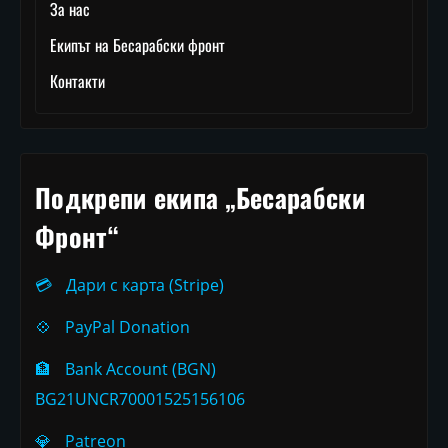
За нас
Екипът на Бесарабски фронт
Контакти
Подкрепи екипа „Бесарабски
Фронт“
💳
Дари с карта (Stripe)
💠
PayPal Donation
🏦
Bank Account (BGN)
BG21UNCR70001525156106
💎
Patreon