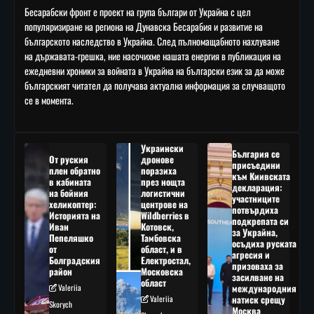
Бесарабски фронт е проект на група българи от Украйна с цел
популяризиране на региона на Дунавска Бесарабия и развитие на
българското наследство в Украйна. След пълномащабното нахлуване
на държавата-грешка, ние насочихме нашата енергия в публикация на
ежедневни хроники за войната в Украйна на български език за да може
българският читател да получава актуална информация за случващото
се в момента.
Украински
България се
От руския
дронове
присъедини
плен обратно
поразиха
към Киивската
в кабината
през нощта
декларация:
на бойния
логистични
участниците
хеликоптер:
центрове на
потвърдиха
Историята на
Wildberries в
подкрепата си
Иван
Котовск,
за Украйна,
Пепеляшко
Тамбовска
осъдиха руската
от
област, и в
агресия и
Болградския
Електростал,
призоваха за
район
Московска
засилване на
област
Valeriia
международния
Valeriia
натиск срещу
Skorych
Москва