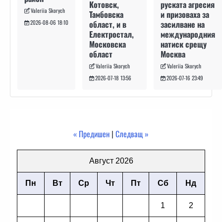
руската агресия
Котовск,
Valeriia Skorych
и призоваха за
Тамбовска
засилване на
област, и в
2026-08-06 18:10
международния
Електростал,
натиск срещу
Московска
Москва
област
Valeriia Skorych
Valeriia Skorych
2026-07-16 23:49
2026-07-18 13:56
« Предишен
|
Следващ »
Август 2026
Пн
Вт
Ср
Чт
Пт
Сб
Нд
1
2