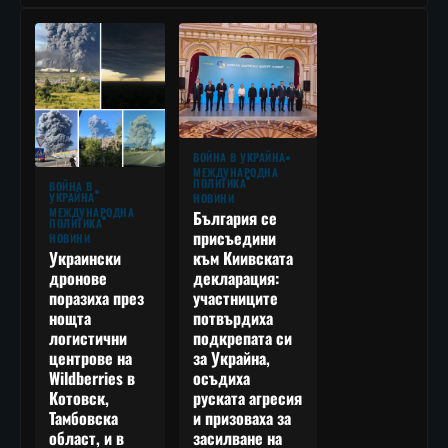
ВОЙНА В УКРАЙНА
МЕЖДУНАРОДНА
ПОЛИТИКА
ВОЙНА В
УКРАЙНА
НОВИНИ
МЕЖДУНАРОДНА
България се
ПОЛИТИКА
присъедини
НОВИНИ
към Киивската
Украински
декларация:
дронове
участниците
поразиха през
потвърдиха
нощта
подкрепата си
логистични
за Украйна,
центрове на
осъдиха
Wildberries в
руската агресия
Котовск,
и призоваха за
Тамбовска
засилване на
област, и в