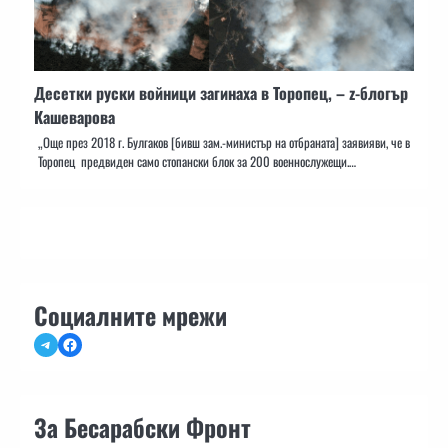
Десетки руски войници загинаха в Торопец, – z-блогър
Кашеварова
„Още през 2018 г. Булгаков [бивш зам.-министър на отбраната] заявияви, че в
Торопец предвиден само стопански блок за 200 военнослужещи.…
Социалните мрежи
Telegram
Facebook
За Бесарабски Фронт