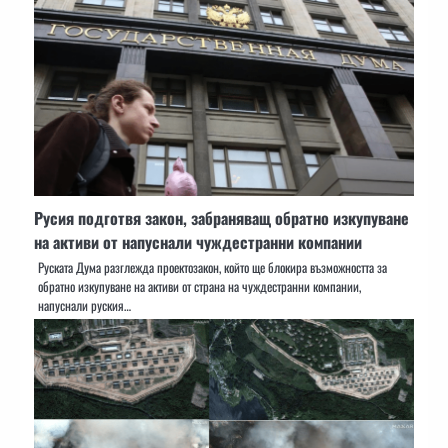
Русия подготвя закон, забраняващ обратно изкупуване
на активи от напуснали чуждестранни компании
Руската Дума разглежда проектозакон, който ще блокира възможността за
обратно изкупуване на активи от страна на чуждестранни компании,
напуснали руския…