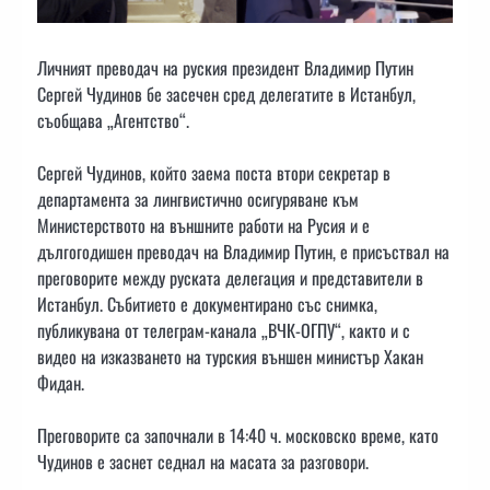
Личният преводач на руския президент Владимир Путин
Сергей Чудинов бе засечен сред делегатите в Истанбул,
съобщава „Агентство“.
Сергей Чудинов, който заема поста втори секретар в
департамента за лингвистично осигуряване към
Министерството на външните работи на Русия и е
дългогодишен преводач на Владимир Путин, е присъствал на
преговорите между руската делегация и представители в
Истанбул. Събитието е документирано със снимка,
публикувана от телеграм-канала „ВЧК-ОГПУ“, както и с
видео на изказването на турския външен министър Хакан
Фидан.
Преговорите са започнали в 14:40 ч. московско време, като
Чудинов е заснет седнал на масата за разговори.