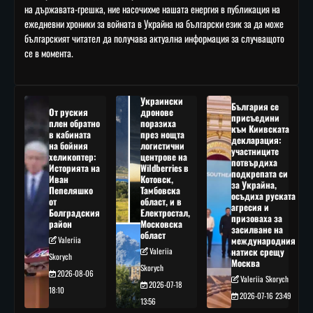
на държавата-грешка, ние насочихме нашата енергия в публикация на
ежедневни хроники за войната в Украйна на български език за да може
българският читател да получава актуална информация за случващото
се в момента.
Украински
България се
От руския
дронове
присъедини
плен обратно
поразиха
към Киивската
в кабината
през нощта
декларация:
на бойния
логистични
участниците
хеликоптер:
центрове на
потвърдиха
Историята на
Wildberries в
подкрепата си
Иван
Котовск,
за Украйна,
Пепеляшко
Тамбовска
осъдиха руската
от
област, и в
агресия и
Болградския
Електростал,
призоваха за
район
Московска
засилване на
област
Valeriia
международния
Valeriia
натиск срещу
Skorych
Москва
Skorych
2026-08-06
Valeriia Skorych
2026-07-18
18:10
2026-07-16 23:49
13:56