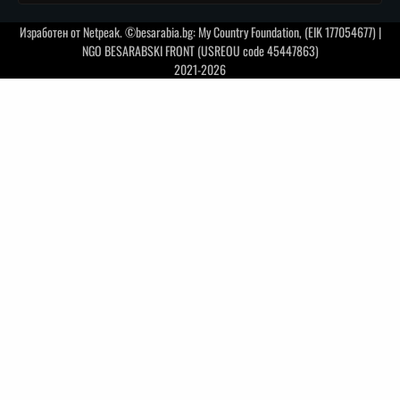
Изработен от
Netpeak
. ©besarabia.bg: My Country Foundation, (EIK 177054677) |
NGO BESARABSKI FRONT (USREOU code 45447863)
2021-2026