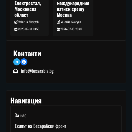
международния
Електростал,
натиск срещу
Московска
Москва
област
Valeriia Skorych
Valeriia Skorych
2026-07-16 23:49
2026-07-18 13:56
Контакти
Telegram
Facebook
info@besarabia.bg
Навигация
За нас
Екипът на Бесарабски фронт