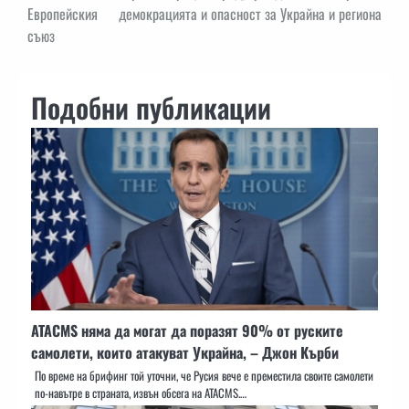
Европейския
демокрацията и опасност за Украйна и региона
съюз
Подобни публикации
ATACMS няма да могат да поразят 90% от руските
самолети, които атакуват Украйна, – Джон Кърби
По време на брифинг той уточни, че Русия вече е преместила своите самолети
по-навътре в страната, извън обсега на ATACMS.…