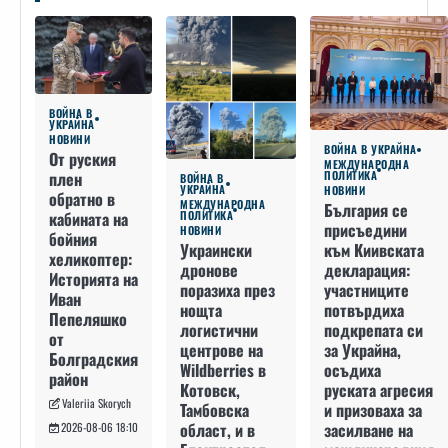
ВОЙНА В
УКРАЙНА
НОВИНИ
ВОЙНА В УКРАЙНА
От руския
МЕЖДУНАРОДНА
плен
ПОЛИТИКА
ВОЙНА В
УКРАЙНА
НОВИНИ
обратно в
МЕЖДУНАРОДНА
България се
кабината на
ПОЛИТИКА
присъедини
НОВИНИ
бойния
към Киивската
Украински
хеликоптер:
декларация:
дронове
Историята на
участниците
поразиха през
Иван
потвърдиха
нощта
Пепеляшко
подкрепата си
логистични
от
за Украйна,
центрове на
Болградския
осъдиха
Wildberries в
район
руската агресия
Котовск,
Valeriia Skorych
и призоваха за
Тамбовска
засилване на
област, и в
2026-08-06 18:10