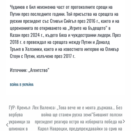
Чудинов е бил неизменна част от протоколните срещи на
Путин през последните години. Той присъства на срещата на
руския президент със Стивън Сийгъл през 2016 г., както и на
церемонията по откриването на „Игрите на бъдещето“ в
Казан през 2024 г., където бяха и чуждестранни лидери. През
2018 г. е превеждал на срещата между Путин и Доналд
Тръмп в Хелзинки, както и на известното интервю на Оливър
Стоун с Путин, излъчено през 2017 г.
Източник: „Агентство”
ВОЙНА В УКРАЙНА
Навигация
ГУР: Кремъл
Лех Валенса: „Това вече не е моята държава… Без
вербува
война ще станем руска земя“Бившият полски
украинци за
президент реагира остро на изборната победа на
шпионаж в
Карол Навроцки, предупреждавайки за срив на