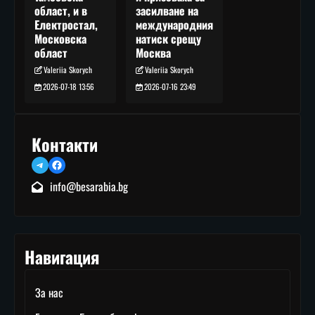
засилване на
област, и в
международния
Електростал,
натиск срещу
Московска
Москва
област
Valeriia Skorych
Valeriia Skorych
2026-07-16 23:49
2026-07-18 13:56
Контакти
Telegram
Facebook
info@besarabia.bg
Навигация
За нас