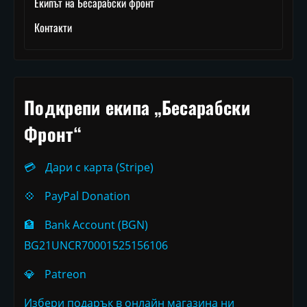
Екипът на Бесарабски фронт
Контакти
Подкрепи екипа „Бесарабски
Фронт“
💳
Дари с карта (Stripe)
💠
PayPal Donation
🏦
Bank Account (BGN)
BG21UNCR70001525156106
💎
Patreon
Избери подарък в онлайн магазина ни