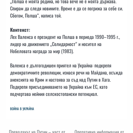
„Полша е моята родина, но това вече не е моята държава.
Спирам да следя новините. Време е да се погрижа за себе си.
Сбогом, Полша“, написа той.
Контекст:
Лех Валенса е президент на Полша в периода 1990–1995 г.,
лидер на движението „Солидарност“ и носител на
Нобеловата награда за мир (1983).
Валенса е дългогодишен приятел на Украйна: подкрепя
демократичните революции, изнася речи на Майдана, осъжда
анексията на Крим и настоява за съд над Путин в Хага.
Подкрепя присъединяването на Украйна към ЕС, като
подчертава нейния селскостопански потенциал.
ВОЙНА В УКРАЙНА
Преводачът на Путин – част от
Оперативна информация от