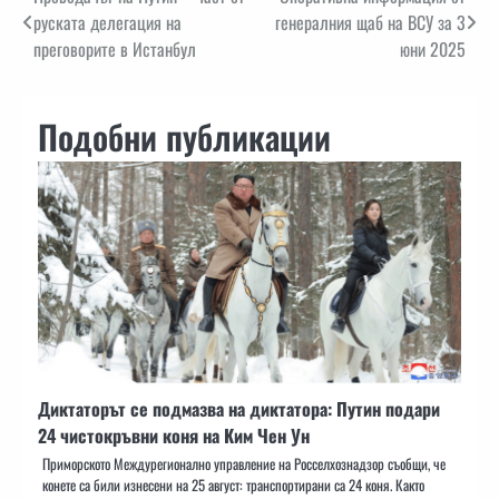
Навигация
руската делегация на
генералния щаб на ВСУ за 3
преговорите в Истанбул
юни 2025
Подобни публикации
Диктаторът се подмазва на диктатора: Путин подари
24 чистокръвни коня на Ким Чен Ун
Приморското Междурегионално управление на Росселхознадзор съобщи, че
конете са били изнесени на 25 август: транспортирани са 24 коня. Както