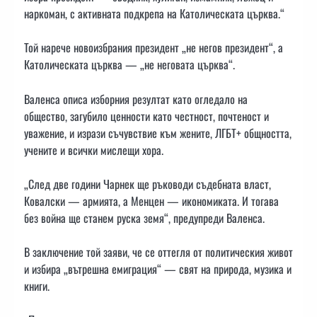
наркоман, с активната подкрепа на Католическата църква.“
Той нарече новоизбрания президент „не негов президент“, а
Католическата църква — „не неговата църква“.
Валенса описа изборния резултат като огледало на
общество, загубило ценности като честност, почтеност и
уважение, и изрази съчувствие към жените, ЛГБТ+ общността,
учените и всички мислещи хора.
„След две години Чарнек ще ръководи съдебната власт,
Ковалски — армията, а Менцен — икономиката. И тогава
без война ще станем руска земя“, предупреди Валенса.
В заключение той заяви, че се оттегля от политическия живот
и избира „вътрешна емиграция“ — свят на природа, музика и
книги.