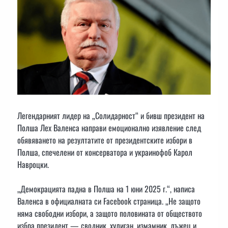
Легендарният лидер на „Солидарност“ и бивш президент на
Полша Лех Валенса направи емоционално изявление след
обявяването на резултатите от президентските избори в
Полша, спечелени от консерватора и украинофоб Карол
Навроцки.
„Демокрацията падна в Полша на 1 юни 2025 г.“, написа
Валенса в официалната си Facebook страница. „Не защото
няма свободни избори, а защото половината от обществото
избра президент — сводник, хулиган, измамник, лъжец и