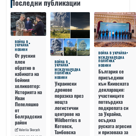
Последни публикации
ВОЙНА В
УКРАЙНА
НОВИНИ
ВОЙНА В УКРАЙНА
От руския
МЕЖДУНАРОДНА
плен
ПОЛИТИКА
ВОЙНА В
УКРАЙНА
НОВИНИ
обратно в
МЕЖДУНАРОДНА
България се
кабината на
ПОЛИТИКА
присъедини
НОВИНИ
бойния
към Киивската
Украински
хеликоптер:
декларация:
дронове
Историята на
участниците
поразиха през
Иван
потвърдиха
нощта
Пепеляшко
подкрепата си
логистични
от
за Украйна,
центрове на
Болградския
осъдиха
Wildberries в
район
руската агресия
Котовск,
Valeriia Skorych
и призоваха за
Тамбовска