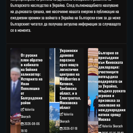
българското наследство в Украйна. След пълномащабното нахлуване
на държавата-грешка, ние насочихме нашата енергия в публикация на
ежедневни хроники за войната в Украйна на български език за да може
българският читател да получава актуална информация за случващото
се в момента.
Украински
България се
От руския
дронове
присъедини
плен обратно
поразиха
към Киивската
в кабината
през нощта
декларация:
на бойния
логистични
участниците
хеликоптер:
центрове на
потвърдиха
Историята на
Wildberries в
подкрепата си
Иван
Котовск,
за Украйна,
Пепеляшко
Тамбовска
осъдиха руската
от
област, и в
агресия и
Болградския
Електростал,
призоваха за
район
Московска
засилване на
област
Valeriia
международния
Valeriia
натиск срещу
Skorych
Москва
Skorych
2026-08-06
Valeriia Skorych
2026-07-18
18:10
2026-07-16 23:49