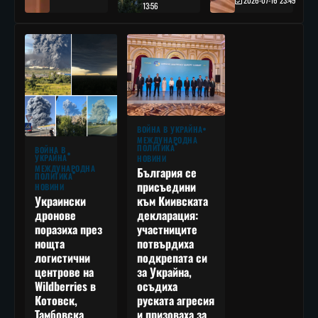
13:56
ВОЙНА В УКРАЙНА
МЕЖДУНАРОДНА
ПОЛИТИКА
ВОЙНА В
УКРАЙНА
НОВИНИ
МЕЖДУНАРОДНА
България се
ПОЛИТИКА
присъедини
НОВИНИ
към Киивската
Украински
декларация:
дронове
участниците
поразиха през
потвърдиха
нощта
подкрепата си
логистични
за Украйна,
центрове на
осъдиха
Wildberries в
руската агресия
Котовск,
и призоваха за
Тамбовска