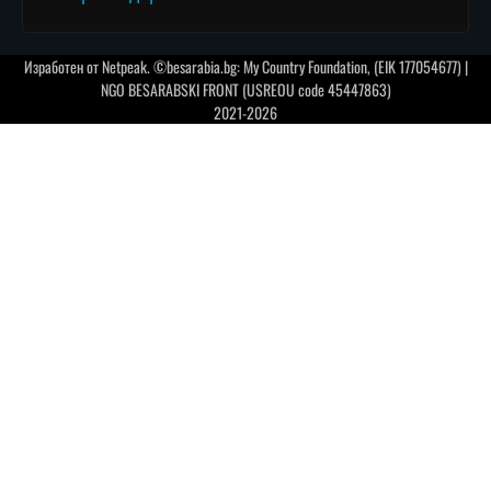
Изработен от
Netpeak
. ©besarabia.bg: My Country Foundation, (EIK 177054677) |
NGO BESARABSKI FRONT (USREOU code 45447863)
2021-2026