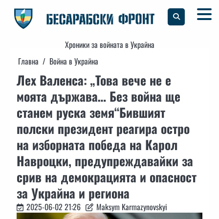
Skip
to
content
Хроники за войната в Украйна
Главна
Война в Украйна
Лех Валенса: „Това вече не е
моята държава… Без война ще
станем руска земя“Бившият
полски президент реагира остро
на изборната победа на Карол
Навроцки, предупреждавайки за
срив на демокрацията и опасност
за Украйна и региона
2025-06-02 21:26
Maksym Karmazynovskyi