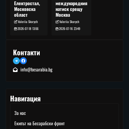
международния
Електростал,
натиск срещу
Московска
Москва
област
Valeriia Skorych
Valeriia Skorych
2026-07-16 23:49
2026-07-18 13:56
Контакти
Telegram
Facebook
info@besarabia.bg
Навигация
За нас
Екипът на Бесарабски фронт