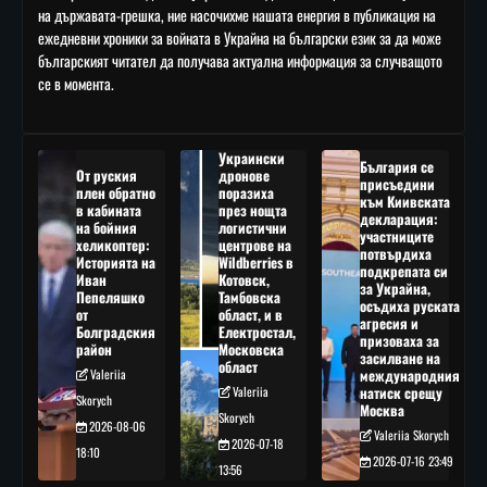
на държавата-грешка, ние насочихме нашата енергия в публикация на
ежедневни хроники за войната в Украйна на български език за да може
българският читател да получава актуална информация за случващото
се в момента.
Украински
България се
От руския
дронове
присъедини
плен обратно
поразиха
към Киивската
в кабината
през нощта
декларация:
на бойния
логистични
участниците
хеликоптер:
центрове на
потвърдиха
Историята на
Wildberries в
подкрепата си
Иван
Котовск,
за Украйна,
Пепеляшко
Тамбовска
осъдиха руската
от
област, и в
агресия и
Болградския
Електростал,
призоваха за
район
Московска
засилване на
област
Valeriia
международния
Valeriia
натиск срещу
Skorych
Москва
Skorych
2026-08-06
Valeriia Skorych
2026-07-18
18:10
2026-07-16 23:49
13:56