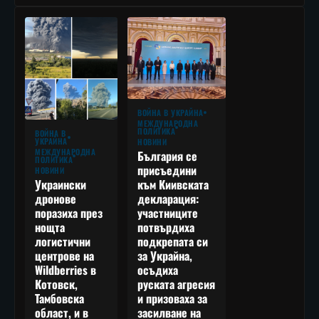
ВОЙНА В УКРАЙНА
МЕЖДУНАРОДНА
ПОЛИТИКА
ВОЙНА В
УКРАЙНА
НОВИНИ
МЕЖДУНАРОДНА
България се
ПОЛИТИКА
присъедини
НОВИНИ
към Киивската
Украински
декларация:
дронове
участниците
поразиха през
потвърдиха
нощта
подкрепата си
логистични
за Украйна,
центрове на
осъдиха
Wildberries в
руската агресия
Котовск,
и призоваха за
Тамбовска
засилване на
област, и в