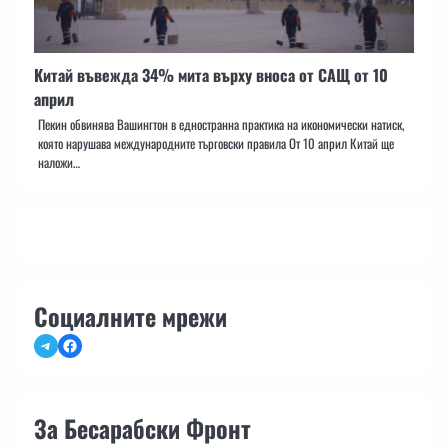
Китай въвежда 34% мита върху вноса от САЩ от 10
април
Пекин обвинява Вашингтон в едностранна практика на икономически натиск,
която нарушава международните търговски правила От 10 април Китай ще
наложи…
Социалните мрежи
Telegram
Facebook
За Бесарабски Фронт