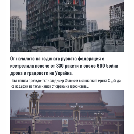
От началото на годината руската федерация е
изстреляла повече от 330 ракети и около 600 бойни
дрона в градовете на Украйна.
Това написа президентът Володимир Зеленски в социалната мрежа Х. „За да
се издържи на такъв натиск от страна на терористите,…