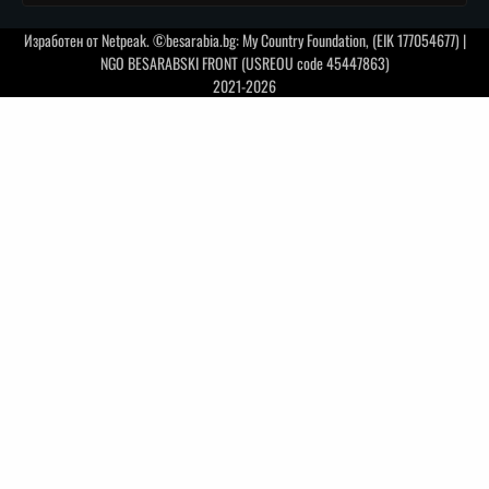
Изработен от
Netpeak
. ©besarabia.bg: My Country Foundation, (EIK 177054677) |
NGO BESARABSKI FRONT (USREOU code 45447863)
2021-2026