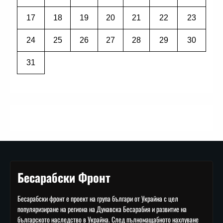
17
18
19
20
21
22
23
24
25
26
27
28
29
30
31
Бесарабски Фронт
Бесарабски фронт е проект на група българи от Украйна с цел
популяризиране на региона на Дунавска Бесарабия и развитие на
българското наследство в Украйна. След пълномащабното нахлуване