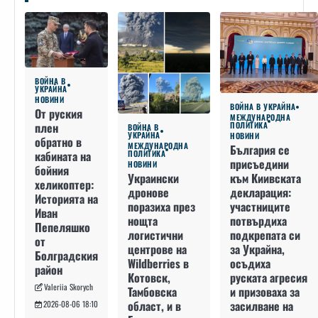
ВОЙНА В
УКРАЙНА
НОВИНИ
ВОЙНА В УКРАЙНА
От руския
МЕЖДУНАРОДНА
плен
ПОЛИТИКА
ВОЙНА В
УКРАЙНА
НОВИНИ
обратно в
МЕЖДУНАРОДНА
България се
кабината на
ПОЛИТИКА
присъедини
НОВИНИ
бойния
към Киивската
Украински
хеликоптер:
декларация:
дронове
Историята на
участниците
поразиха през
Иван
потвърдиха
нощта
Пепеляшко
подкрепата си
логистични
от
за Украйна,
центрове на
Болградския
осъдиха
Wildberries в
район
руската агресия
Котовск,
Valeriia Skorych
и призоваха за
Тамбовска
засилване на
област, и в
2026-08-06 18:10