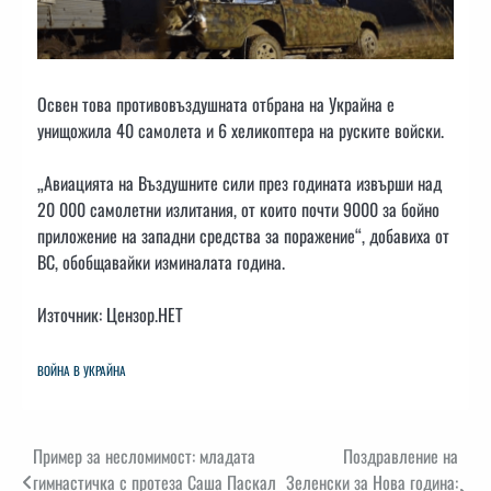
Освен това противовъздушната отбрана на Украйна е
унищожила 40 самолета и 6 хеликоптера на руските войски.
„Авиацията на Въздушните сили през годината извърши над
20 000 самолетни излитания, от които почти 9000 за бойно
приложение на западни средства за поражение“, добавиха от
ВС, обобщавайки изминалата година.
Източник: Цензор.НЕТ
ВОЙНА В УКРАЙНА
Навигация
Пример за несломимост: младата
Поздравление на
гимнастичка с протеза Саша Паскал
Зеленски за Нова година: