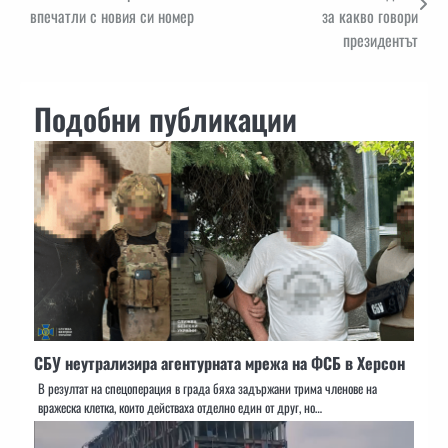
впечатли с новия си номер
за какво говори
президентът
Подобни публикации
СБУ неутрализира агентурната мрежа на ФСБ в Херсон
В резултат на спецоперация в града бяха задържани трима членове на
вражеска клетка, които действаха отделно един от друг, но…