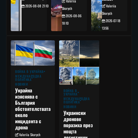
Valeriia
2026-08-08 21:10
Valeriia
Skorych
Skorych
2026-08-06
2026-07-18
18:10
13:56
ВОЙНА В УКРАЙНА
МЕЖДУНАРОДНА
ПОЛИТИКА
НОВИНИ
Украйна
ВОЙНА В
УКРАЙНА
изяснява с
МЕЖДУНАРОДНА
България
ПОЛИТИКА
НОВИНИ
обстоятелствата
Украински
около
дронове
инцидента с
поразиха през
дрона
нощта
Valeriia Skorych
логистични