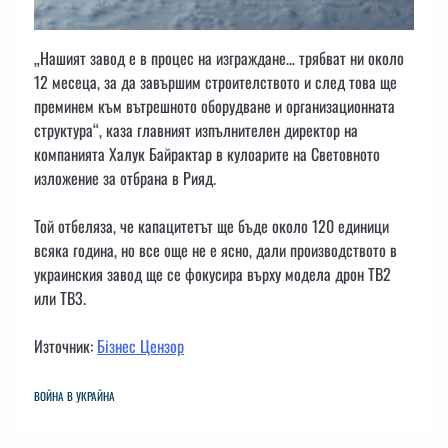
„Нашият завод е в процес на изграждане… трябват ни около
12 месеца, за да завършим строителството и след това ще
преминем към вътрешното оборудване и организационната
структура“, каза главният изпълнителен директор на
компанията Халук Байрактар ​​в кулоарите на Световното
изложение за отбрана в Рияд.
Той отбеляза, че капацитетът ще бъде около 120 единици
всяка година, но все още не е ясно, дали производството в
украинския завод ще се фокусира върху модела дрон TB2
или TB3.
Източник:
Бізнес Цензор
ВОЙНА В УКРАЙНА