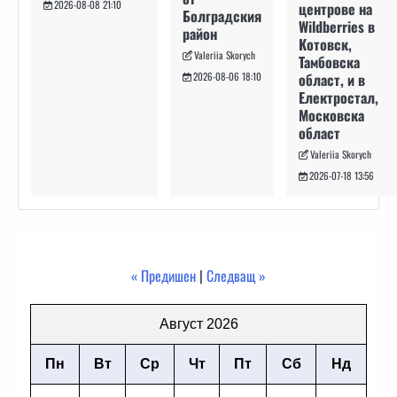
2026-08-08 21:10
центрове на
Болградския
Wildberries в
район
Котовск,
Valeriia Skorych
Тамбовска
област, и в
2026-08-06 18:10
Електростал,
Московска
област
Valeriia Skorych
2026-07-18 13:56
« Предишен
|
Следващ »
Август 2026
Пн
Вт
Ср
Чт
Пт
Сб
Нд