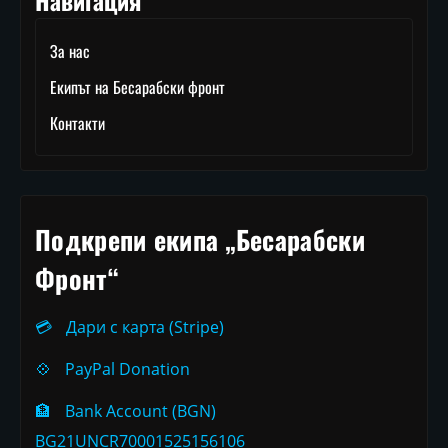
За нас
Екипът на Бесарабски фронт
Контакти
Подкрепи екипа „Бесарабски
Фронт“
💳
Дари с карта (Stripe)
💠
PayPal Donation
🏦
Bank Account (BGN)
BG21UNCR70001525156106