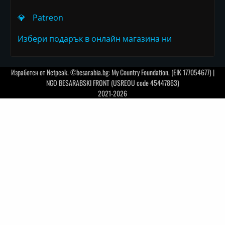
💎
Patreon
Избери подарък в онлайн магазина ни
Изработен от
Netpeak
. ©besarabia.bg: My Country Foundation, (EIK 177054677) |
NGO BESARABSKI FRONT (USREOU code 45447863)
2021-2026