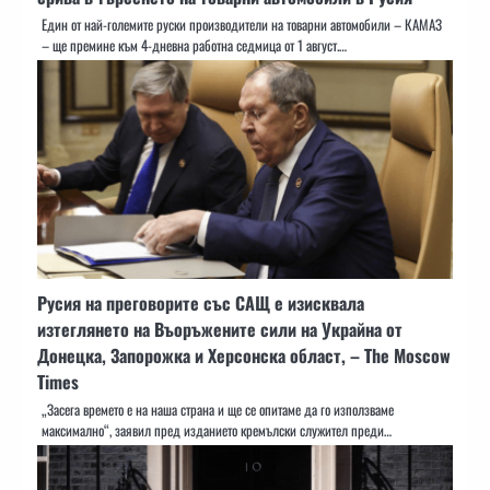
Един от най-големите руски производители на товарни автомобили – КАМАЗ
– ще премине към 4-дневна работна седмица от 1 август.…
Русия на преговорите със САЩ е изисквала
изтеглянето на Въоръжените сили на Украйна от
Донецка, Запорожка и Херсонска област, – The Moscow
Times
„Засега времето е на наша страна и ще се опитаме да го използваме
максимално“, заявил пред изданието кремълски служител преди…