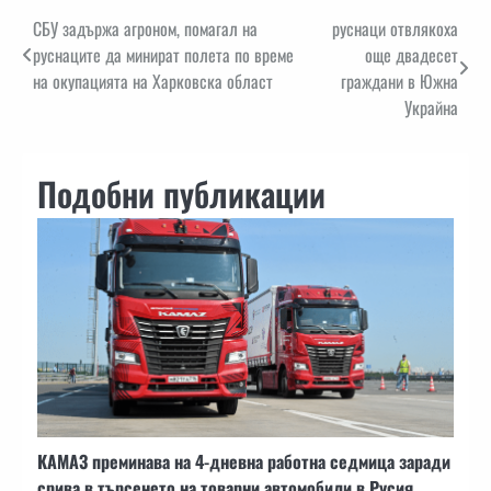
Навигация
СБУ задържа агроном, помагал на
руснаци отвлякоха
руснаците да минират полета по време
още двадесет
на окупацията на Харковска област
граждани в Южна
Украйна
Подобни публикации
КАМАЗ преминава на 4-дневна работна седмица заради
срива в търсенето на товарни автомобили в Русия