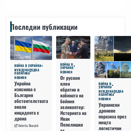
Последни публикации
ВОЙНА В
ВОЙНА В УКРАЙНА
УКРАЙНА
МЕЖДУНАРОДНА
НОВИНИ
ПОЛИТИКА
От руския
НОВИНИ
Украйна
плен
ВОЙНА В
УКРАЙНА
изяснява с
обратно в
МЕЖДУНАРОДНА
България
кабината на
ПОЛИТИКА
НОВИНИ
обстоятелствата
бойния
Украински
около
хеликоптер:
дронове
инцидента с
Историята на
поразиха през
дрона
Иван
нощта
Пепеляшко
Valeriia Skorych
логистични
от