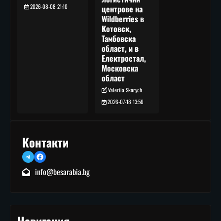
2026-08-08 21:10
центрове на
Wildberries в
Котовск,
Тамбовска
област, и в
Електростал,
Московска
област
Valeriia Skorych
2026-07-18 13:56
Контакти
Telegram
Facebook
info@besarabia.bg
Навигация