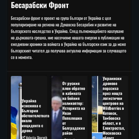
Бесарабски Фронт
Бесарабски фронт е проект на група българи от Украйна с цел
популяризиране на региона на Дунавска Бесарабия и развитие на
българското наследство в Украйна. След пълномащабното нахлуване
на държавата-грешка, ние насочихме нашата енергия в публикация на
ежедневни хроники за войната в Украйна на български език за да може
българският читател да получава актуална информация за случващото
се в момента.
Украински
От руския
дронове
плен обратно
поразиха
в кабината
през нощта
на бойния
логистични
Украйна
хеликоптер:
центрове на
изяснява с
Историята на
Wildberries в
България
Иван
Котовск,
обстоятелствата
Пепеляшко
Тамбовска
около
от
област, и в
инцидента с
Болградския
Електростал,
дрона
район
Московска
Valeriia Skorych
област