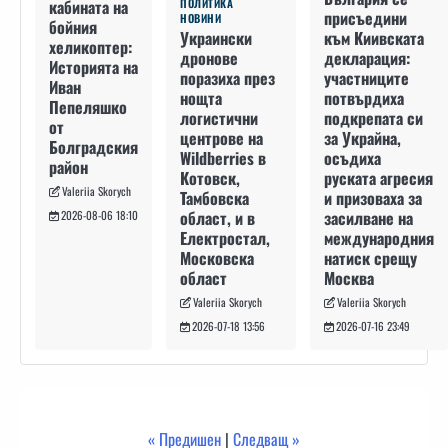
кабината на
ПОЛИТИКА
присъедини
НОВИНИ
бойния
към Киивската
Украински
хеликоптер:
декларация:
дронове
Историята на
участниците
поразиха през
Иван
потвърдиха
нощта
Пепеляшко
подкрепата си
логистични
от
за Украйна,
центрове на
Болградския
осъдиха
Wildberries в
район
руската агресия
Котовск,
Valeriia Skorych
и призоваха за
Тамбовска
засилване на
област, и в
2026-08-06 18:10
международния
Електростал,
натиск срещу
Московска
Москва
област
Valeriia Skorych
Valeriia Skorych
2026-07-16 23:49
2026-07-18 13:56
« Предишен
|
Следващ »