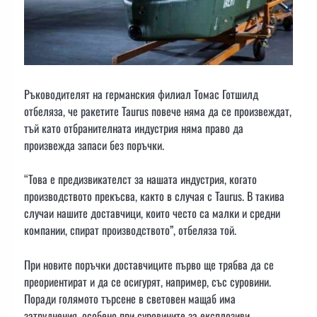
Ръководителят на германския филиал Томас Готшилд
отбеляза, че ракетите Taurus повече няма да се произвеждат,
тъй като отбранителната индустрия няма право да
произвежда запаси без поръчки.
“Това е предизвикателст за нашата индустрия, когато
производството прекъсва, както в случая с Taurus. В такива
случаи нашите доставчици, които често са малки и средни
компании, спират производството”, отбеляза той.
При новите поръчки доставчиците първо ще трябва да се
преориентират и да се осигурят, например, със суровини.
Поради голямото търсене в световен мащаб има
затруднения, особено при суровините за експлозиви.