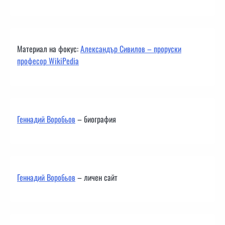
Материал на фокус:
Александър Сивилов – проруски
професор WikiPedia
Геннадий Воробьов
– биография
Геннадий Воробьов
– личен сайт