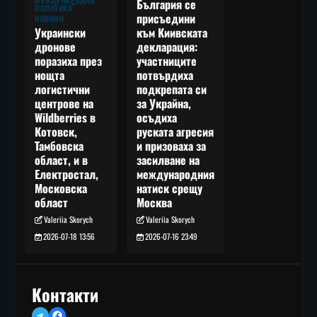
МЕЖДУНАРОДНА
България се
ПОЛИТИКА
присъедини
НОВИНИ
към Киивската
Украински
декларация:
дронове
участниците
поразиха през
потвърдиха
нощта
подкрепата си
логистични
за Украйна,
центрове на
осъдиха
Wildberries в
руската агресия
Котовск,
и призоваха за
Тамбовска
засилване на
област, и в
международния
Електростал,
натиск срещу
Московска
Москва
област
Valeriia Skorych
Valeriia Skorych
2026-07-16 23:49
2026-07-18 13:56
Контакти
Telegram
Facebook