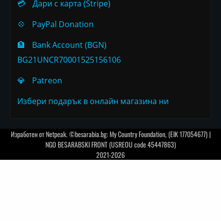
💳
Дари с карта (Stripe)
💠
PayPal Donation
🏦
Bank Account (BGN)
BG21UNCR70001525156106
💎
Patreon
Избери подарък в онлайн магазина ни
Изработен от
Netpeak
. ©besarabia.bg: My Country Foundation, (EIK 177054677) |
NGO BESARABSKI FRONT (USREOU code 45447863)
2021-2026