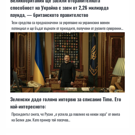
Великобритания ще засили отбранителната
способност на Украйна с заем от 2,26 милиарда
паунда, — британското правителство
Тези средства са предназначени за укрепване на украинския военен
потенциал и ще бъдат върнати от приходите, получени от руските суверенни…
Зеленски даде голямо интервю за списание Time. Ето
най-интересното:
Президентът смята, че Русия „е успяла да повлияе на някои хора“ от екипа
на Белия дом. Като пример той посочва…