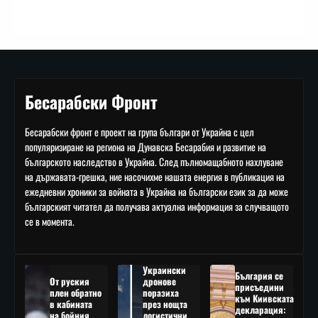
Бесарабски Фронт
Бесарабски фронт е проект на група българи от Украйна с цел
популяризиране на региона на Дунавска Бесарабия и развитие на
българското наследство в Украйна. След пълномащабното нахлуване
на държавата-грешка, ние насочихме нашата енергия в публикация на
ежедневни хроники за войната в Украйна на български език за да може
българският читател да получава актуална информация за случващото
се в момента.
Украински
България се
От руския
дронове
присъедини
плен обратно
поразиха
към Киивската
в кабината
през нощта
декларация:
на бойния
логистични