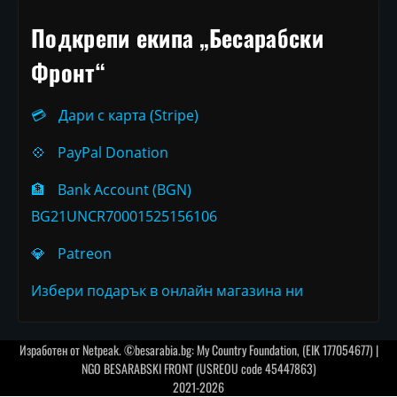
Подкрепи екипа „Бесарабски
Фронт“
💳
Дари с карта (Stripe)
💠
PayPal Donation
🏦
Bank Account (BGN)
BG21UNCR70001525156106
💎
Patreon
Избери подарък в онлайн магазина ни
Изработен от
Netpeak
. ©besarabia.bg: My Country Foundation, (EIK 177054677) |
NGO BESARABSKI FRONT (USREOU code 45447863)
2021-2026