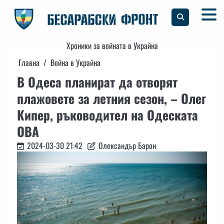
Skip
to
content
Хроники за войната в Украйна
Главна
Война в Украйна
В Одеса планират да отворят
плажовете за летния сезон, – Олег
Кипер, ръководител на Одеската
ОВА
2024-03-30 21:42
Олександър Барон