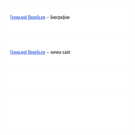
Геннадий Воробьов
– биография
Геннадий Воробьов
– личен сайт
Контакти