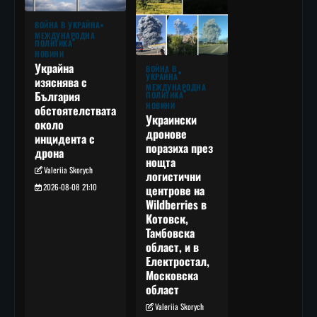
ВОЙНА В УКРАЙНА
МЕЖДУНАРОДНА
ПОЛИТИКА
НОВИНИ
Украйна
ВОЙНА В
УКРАЙНА
изяснява с
МЕЖДУНАРОДНА
България
ПОЛИТИКА
НОВИНИ
обстоятелствата
Украински
около
дронове
инцидента с
поразиха през
дрона
нощта
Valeriia Skorych
логистични
2026-08-08 21:10
центрове на
Wildberries в
Котовск,
Тамбовска
област, и в
Електростал,
Московска
област
Valeriia Skorych