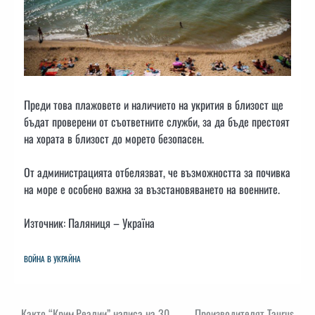
Преди това плажовете и наличието на укрития в близост ще
бъдат проверени от съответните служби, за да бъде престоят
на хората в близост до морето безопасен.
От администрацията отбелязват, че възможността за почивка
на море е особено важна за възстановяването на военните.
Източник: Паляниця – Україна
ВОЙНА В УКРАЙНА
Както “Крим.Реалии” написа на 30
Производителят Taurus