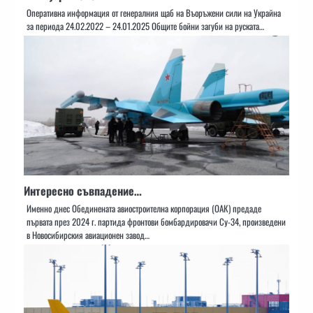
Оперативна информация от генералния щаб на Въоръжени сили на Украйна
за периода 24.02.2022 – 24.01.2025 Общите бойни загуби на руската…
Интересно съвпадение…
Именно днес Обединената авиостроителна корпорация (ОАК) предаде
първата през 2024 г. партида фронтови бомбардировачи Су-34, произведени
в Новосибирския авиационен завод…