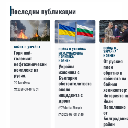
Последни публикации
ВОЙНА В УКРАЙНА
ВОЙНА В
ВОЙНА В УКРАЙНА
УКРАЙНА
Гори най-
МЕЖДУНАРОДНА
НОВИНИ
ПОЛИТИКА
големият
От руския
НОВИНИ
нефтохимически
Украйна
плен
комплекс на
изяснява с
обратно в
русия.
България
кабината на
Temelkova
обстоятелствата
бойния
около
хеликоптер:
2026-08-10 18:31
инцидента с
Историята н
дрона
Иван
Пепеляшко
Valeriia Skorych
от
2026-08-08 21:10
Болградски
район