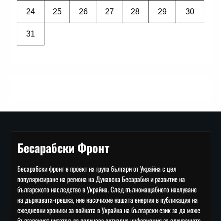
24
25
26
27
28
29
30
31
Бесарабски Фронт
Бесарабски фронт е проект на група българи от Украйна с цел
популяризиране на региона на Дунавска Бесарабия и развитие на
българското наследство в Украйна. След пълномащабното нахлуване
на държавата-грешка, ние насочихме нашата енергия в публикация на
ежедневни хроники за войната в Украйна на български език за да може
българският читател да получава актуална информация за случващото