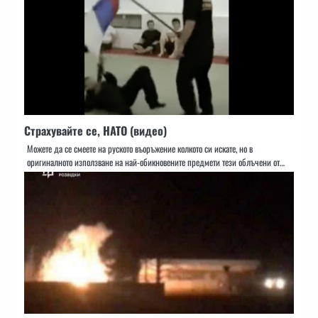
Страхувайте се, НАТО (видео)
Можете да се смеете на руското въоръжение колкото си искате, но в
оригиналното използване на най-обикновените предмети тези облъчени от…