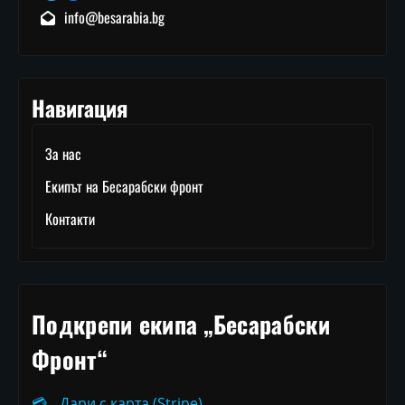
info@besarabia.bg
Навигация
За нас
Екипът на Бесарабски фронт
Контакти
Подкрепи екипа „Бесарабски
Фронт“
💳
Дари с карта (Stripe)