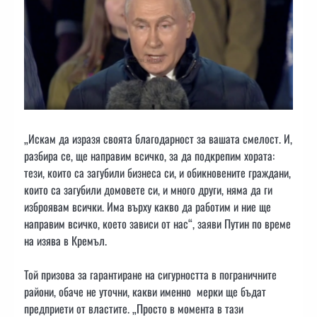
„Искам да изразя своята благодарност за вашата смелост. И,
разбира се, ще направим всичко, за да подкрепим хората:
тези, които са загубили бизнеса си, и обикновените граждани,
които са загубили домовете си, и много други, няма да ги
изброявам всички. Има върху какво да работим и ние ще
направим всичко, което зависи от нас“, заяви Путин по време
на изява в Кремъл.
Той призова за гарантиране на сигурността в пограничните
райони, обаче не уточни, какви именно мерки ще бъдат
предприети от властите. „Просто в момента в тази