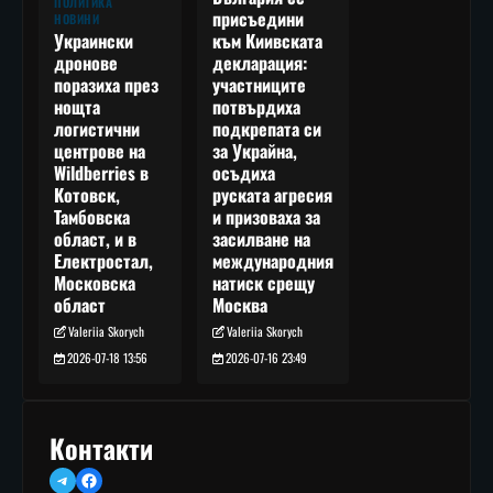
ПОЛИТИКА
присъедини
НОВИНИ
към Киивската
Украински
декларация:
дронове
участниците
поразиха през
потвърдиха
нощта
подкрепата си
логистични
за Украйна,
центрове на
осъдиха
Wildberries в
руската агресия
Котовск,
и призоваха за
Тамбовска
засилване на
област, и в
международния
Електростал,
натиск срещу
Московска
Москва
област
Valeriia Skorych
Valeriia Skorych
2026-07-16 23:49
2026-07-18 13:56
Контакти
Telegram
Facebook