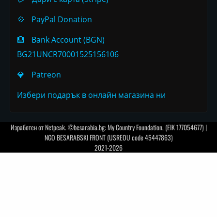
💠
PayPal Donation
🏦
Bank Account (BGN)
BG21UNCR70001525156106
💎
Patreon
Избери подарък в онлайн магазина ни
Изработен от
Netpeak
. ©besarabia.bg: My Country Foundation, (EIK 177054677) |
NGO BESARABSKI FRONT (USREOU code 45447863)
2021-2026