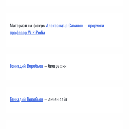
Материал на фокус:
Александър Сивилов – проруски
професор WikiPedia
Геннадий Воробьов
– биография
Геннадий Воробьов
– личен сайт