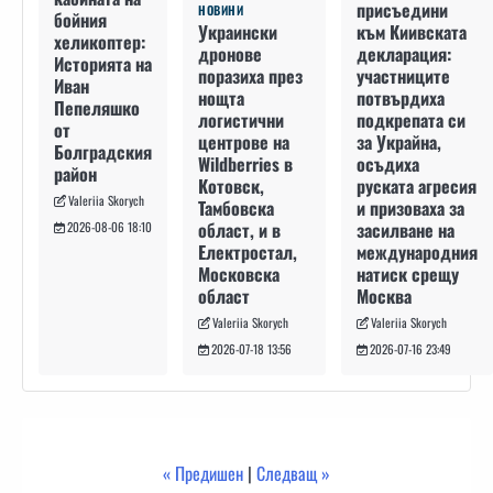
присъедини
НОВИНИ
бойния
към Киивската
Украински
хеликоптер:
декларация:
дронове
Историята на
участниците
поразиха през
Иван
потвърдиха
нощта
Пепеляшко
подкрепата си
логистични
от
за Украйна,
центрове на
Болградския
осъдиха
Wildberries в
район
руската агресия
Котовск,
Valeriia Skorych
и призоваха за
Тамбовска
засилване на
област, и в
2026-08-06 18:10
международния
Електростал,
натиск срещу
Московска
Москва
област
Valeriia Skorych
Valeriia Skorych
2026-07-16 23:49
2026-07-18 13:56
« Предишен
|
Следващ »