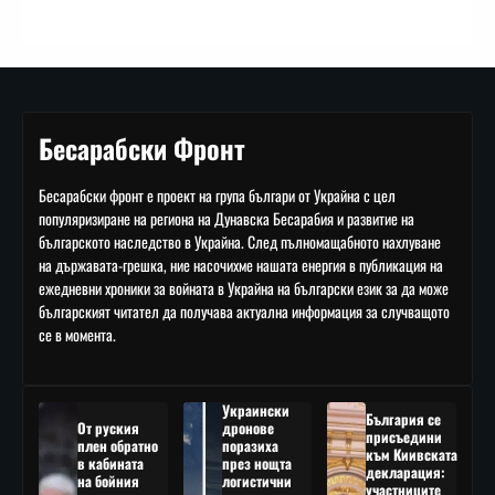
Бесарабски Фронт
Бесарабски фронт е проект на група българи от Украйна с цел
популяризиране на региона на Дунавска Бесарабия и развитие на
българското наследство в Украйна. След пълномащабното нахлуване
на държавата-грешка, ние насочихме нашата енергия в публикация на
ежедневни хроники за войната в Украйна на български език за да може
българският читател да получава актуална информация за случващото
се в момента.
Украински
България се
От руския
дронове
присъедини
плен обратно
поразиха
към Киивската
в кабината
през нощта
декларация:
на бойния
логистични
участниците