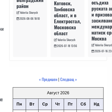
осъдиха
Котовск,
район
руската а
Тамбовска
Valeriia Skorych
и призова
област, и в
2026-08-06 18:10
засилван
Електростал,
междуна
Московска
ни
натиск с
област
Москва
Valeriia Skorych
Valeriia Skoryc
2026-07-18 13:56
2026-07-16 23
« Предишен
|
Следващ »
а
Август 2026
че
Пн
Вт
Ср
Чт
Пт
Сб
Нд