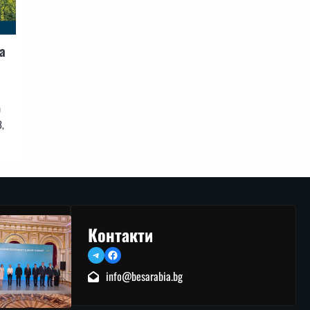
а
9
,
Контакти
Telegram
Facebook
info@besarabia.bg