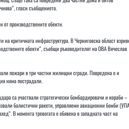
очнява“, гласи съобщението.
ин от производствените обекти.
ти на критичната инфраструктура. В Черниговска област взрив
водствените обекти“, съобщи ръководителят на ОВА Вячеслав
кнали пожари в три частни жилищни сгради. Повредена е и
ия няма пострадали.
дара са участвали стратегически бомбардировачи и кораби –
олзвали балистични ракети, управляеми авиационни бомби (УПА
хед“. В момента тревогата е обявена в западната част на