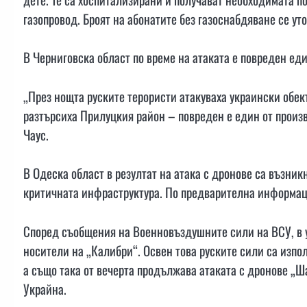
газопровод. Броят на абонатите без газоснабдяване се ут
В Черниговска област по време на атаката е повреден ед
„През нощта руските терористи атакуваха украински обек
разтърсиха Прилуцкия район – повреден е един от произ
Чаус.
В Одеска област в резултат на атака с дронове са възни
критичната инфраструктура. По предварителна информац
Според съобщения на Военновъздушните сили на ВСУ, в у
носители на „Калибри“. Освен това руските сили са изп
а също така от вечерта продължава атаката с дронове „Ша
Украйна.