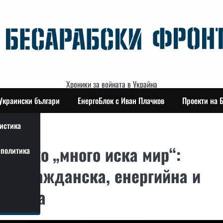
Хроники за войната в Украйна
Украински българи
ЕнергоБлок с Иван Плачков
Проекти на 
истика
 колко „много иска мир“:
политика
и, гражданска, енергийна и
крайна