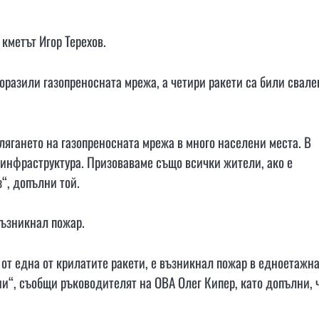
кметът Игор Терехов.
поразили газопреносната мрежа, а четири ракети са били свале
лягането на газопреносната мрежа в много населени места. В
 инфраструктура. Призоваваме също всички жители, ако е
“, допълни той.
възникнал пожар.
от една от крилатите ракети, е възникнал пожар в едноетажн
и“, съобщи ръководителят на ОВА Олег Кипер, като допълни, 