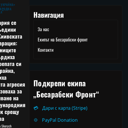
 УКРАЙНА
АРОДНА
Навигация
КА
ария се
ъедини
За нас
Киивската
Екипът на Бесарабски фронт
арация:
тниците
Контакти
ърдиха
репата си
райна,
иха
Подкрепи екипа
та агресия
зоваха за
„Бесарабски Фронт“
лване на
ународния
💳
Дари с карта (Stripe)
ск срещу
ва
💠
PayPal Donation
ia Skorych