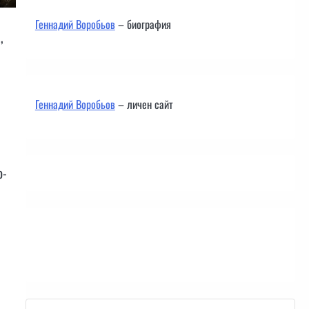
Геннадий Воробьов
– биография
,
Геннадий Воробьов
– личен сайт
о-
Контакти