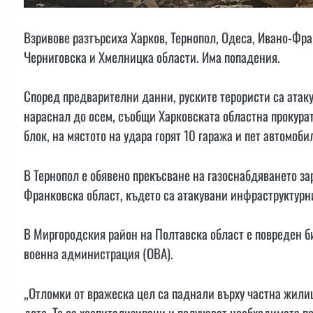
Взривове разтърсиха Харков, Тернопол, Одеса, Ивано-Фра
Черниговска и Хмелницка области. Има попадения.
Според предварителни данни, руските терористи са атаку
нараснал до осем, съобщи Харковската областна прокура
блок, на мястото на удара горят 10 гаража и пет автомоби
В Тернопол е обявено прекъсване на газоснабдяването за
Франковска област, където са атакувани инфраструктурн
В Миргородския район на Полтавска област е повреден б
военна администрация (ОВА).
„Отломки от вражеска цел са паднали върху частна жилищ
дете. Те са хоспитализирани и получават необходимата п