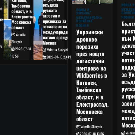
Котовск,
осъдиха
Тамбовска
ВОЙНА В
о
руската
МЕЖДУН
ВОЙНА В
област, и в
ПОЛИТИ
УКРАЙНА
агресия и
Електростал,
НОВИНИ
МЕЖДУНАРОДНА
кия
призоваха за
ПОЛИТИКА
Московска
Бълг
НОВИНИ
засилване на
област
прис
Украински
международния
Valeriia
към 
натиск срещу
дронове
Skorych
Москва
декл
поразиха
06
2026-07-18
Valeriia Skorych
учас
през нощта
13:56
2026-07-16 23:49
потв
логистични
подк
центрове на
за Ук
Wildberries в
осъд
Котовск,
руска
Тамбовска
и при
област, и в
заси
Електростал,
межд
Московска
нати
област
Моск
Valeriia Skorych
Valeri
2026-07-18 13:56