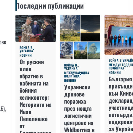
Последни публикации
ове
ВОЙНА В
УКРАЙНА
НОВИНИ
От руския
ВОЙНА В УКРАЙ
МЕЖДУНАРОДН
ВОЙНА В
плен
ПОЛИТИКА
УКРАЙНА
НОВИНИ
МЕЖДУНАРОДНА
обратно в
ПОЛИТИКА
България
НОВИНИ
кабината на
присъеди
Украински
бойния
към Киив
дронове
хеликоптер:
декларац
поразиха
Историята на
участниц
през нощта
Б),
Иван
потвърди
логистични
Пепеляшко
подкрепа
центрове на
от
за Украйн
Wildberries в
Болградския