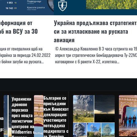
нформация от
Украйна продължава стратегият
б на ВСУ за 30
си за изтласкване на руската
авиация
ия от генералния щаб на
© Александър Коваленко В 3 часа сутринта на 1
крайна за периода 24.02.2022
април три стратегически бомбардировача Ту-22М3
 бойни загуби на руската…
натоварени с 6 ракети Х-22, излетяха…
България се
Украински
присъедини
дронове
към Киивската
поразиха
декларация:
през нощта
на
участниците
логистични
потвърдиха
центрове на
р:
подкрепата си
Wildberries в
а
за Украйна,