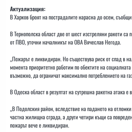
Актуализация:
В Харков броят на пострадалите нарасна до осем, съобщи 
В Тернополска област две от шест изстреляни ракети са 
от ПВО, уточни началникът на ОВА Вячеслав Негода.
„Пожарът е ликвидиран. Но съществува риск от спад в на
момента приоритетно работим по обектите на социалната
възможно, да ограничат максимално потреблението на газ
В Одеска област в резултат на сутрешна ракетна атака е 
„В Подолския район, вследствие на падането на отломки 
частна жилищна сграда, а други четири къщи са повреден
пожарът вече е ликвидиран.