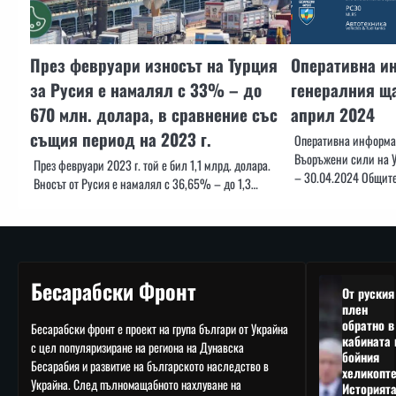
През февруари износът на Турция
Оперативна и
за Русия е намалял с 33% – до
генералния ща
670 млн. долара, в сравнение със
април 2024
същия период на 2023 г.
Оперативна информац
Въоръжени сили на У
През февруари 2023 г. той е бил 1,1 млрд. долара.
– 30.04.2024 Общите
Вносът от Русия е намалял с 36,65% – до 1,3…
Бесарабски Фронт
От руския
плен
обратно в
Бесарабски фронт е проект на група българи от Украйна
кабината 
с цел популяризиране на региона на Дунавска
бойния
Бесарабия и развитие на българското наследство в
хеликопте
Украйна. След пълномащабното нахлуване на
Историят