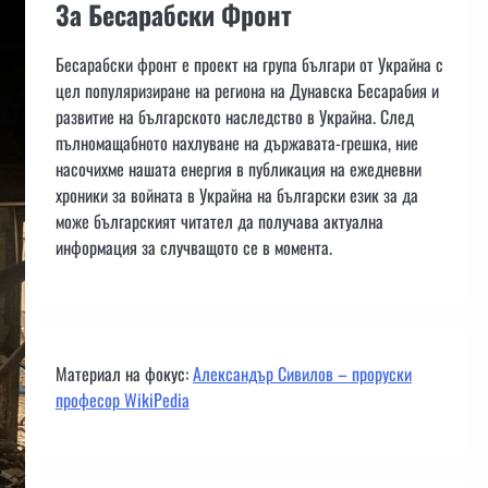
За Бесарабски Фронт
Бесарабски фронт е проект на група българи от Украйна с
цел популяризиране на региона на Дунавска Бесарабия и
развитие на българското наследство в Украйна. След
пълномащабното нахлуване на държавата-грешка, ние
насочихме нашата енергия в публикация на ежедневни
хроники за войната в Украйна на български език за да
може българският читател да получава актуална
информация за случващото се в момента.
Материал на фокус:
Александър Сивилов – проруски
професор WikiPedia