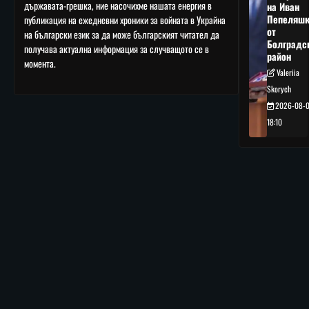
държавата-грешка, ние насочихме нашата енергия в
на Иван
Пепеляшк
публикация на ежедневни хроники за войната в Украйна
от
на български език за да може българският читател да
Болградс
получава актуална информация за случващото се в
район
момента.
Valeriia
Skorych
2026-08-
18:10