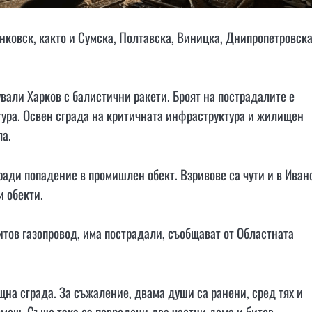
нковск, както и Сумска, Полтавска, Виницка, Днипропетровска
вали Харков с балистични ракети. Броят на пострадалите е
тура. Освен сграда на критичната инфраструктура и жилищен
ла.
ради попадение в промишлен обект. Взривове са чути и в Иван
и обекти.
итов газопровод, има пострадали, съобщават от Областната
на сграда. За съжаление, двама души са ранени, сред тях и
омощ. Също така са повредени два частни дома и битов