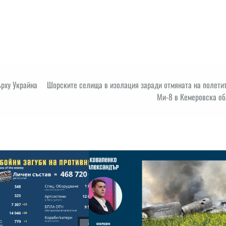
рху Украйна
Шорските селища в изолация заради отмяната на полетит
Ми-8 в Кемеровска об