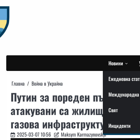
Skip
to
content
Новини
Ежедневна стат
Главна
Война в Украйна
Путин за пореден път показа
Международна 
атакувани са жилищни сград
Свят
газова инфраструктура на У
Инциденти
2025-03-07 10:56
Maksym Karmazynovskyi