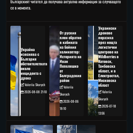
българският читател да получава актуална информация за случващото
се в момента.
Украински
От руския
дронове
плен обратно
поразиха
в кабината
през нощта
на бойния
логистични
Украйна
хеликоптер:
центрове на
изяснява с
Историята на
Wildberries в
България
Иван
Котовск,
обстоятелствата
Пепеляшко
Тамбовска
около
от
област, и в
инцидента с
Болградския
Електростал,
дрона
район
Московска
Valeriia Skorych
област
Valeriia
2026-08-08 21:10
Valeriia
Skorych
Skorych
2026-08-06
2026-07-18
18:10
13:56