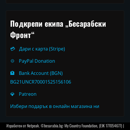
Подкрепи екипа „Бесарабски
Фронт“
💳
Дари с карта (Stripe)
💠
PayPal Donation
🏦
Bank Account (BGN)
BG21UNCR70001525156106
💎
Patreon
Избери подарък в онлайн магазина ни
Изработен от
Netpeak
. ©besarabia.bg: My Country Foundation, (EIK 177054677) |