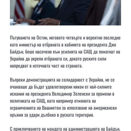
Пътуването на Остин, неговото четвърто и вероятно последно
като министър на отбраната в кабинета на президента Джо
Байдън, беше насочено към усилията на САЩ да помогнат на
Украйна да укрепи отбраната си, докато руските сили
напредват в източната част на страната.
Въпреки демонстрацията на солидарност с Украйна, не се
очакваше да бъдат удовлетворени някои от най-силните
искания на президента Володимир Зеленски за промени в
политиката на САЩ, като например отмяната на
ограниченията на Вашингтон за използване на американски
оръжия за удари дълбоко в руската територия.
С приключването на мандата на администрацията на Байдън,