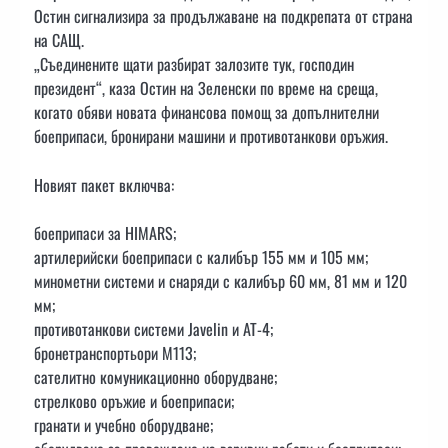
Остин сигнализира за продължаване на подкрепата от страна
на САЩ.
„Съединените щати разбират залозите тук, господин
президент“, каза Остин на Зеленски по време на среща,
когато обяви новата финансова помощ за допълнителни
боеприпаси, бронирани машини и противотанкови оръжия.
Новият пакет включва:
боеприпаси за HIMARS;
артилерийски боеприпаси с калибър 155 мм и 105 мм;
минометни системи и снаряди с калибър 60 мм, 81 мм и 120
мм;
противотанкови системи Javelin и AT-4;
бронетранспортьори M113;
сателитно комуникационно оборудване;
стрелково оръжие и боеприпаси;
гранати и учебно оборудване;