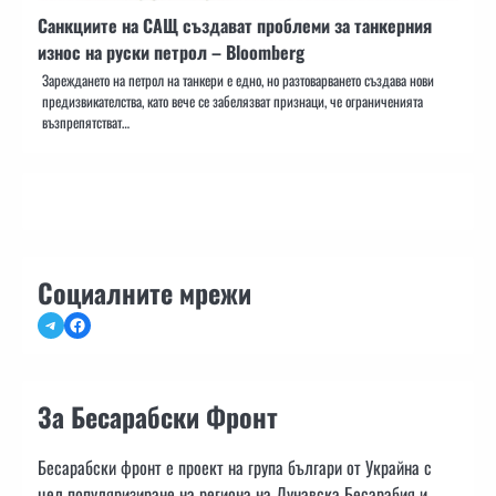
Санкциите на САЩ създават проблеми за танкерния
износ на руски петрол – Bloomberg
Зареждането на петрол на танкери е едно, но разтоварването създава нови
предизвикателства, като вече се забелязват признаци, че ограниченията
възпрепятстват…
Социалните мрежи
Telegram
Facebook
За Бесарабски Фронт
Бесарабски фронт е проект на група българи от Украйна с
цел популяризиране на региона на Дунавска Бесарабия и