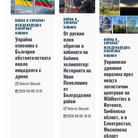
ВОЙНА В
ВОЙНА В УКРАЙНА
УКРАЙНА
МЕЖДУНАРОДНА
НОВИНИ
ПОЛИТИКА
От руския
НОВИНИ
Украйна
плен
ВОЙНА В
УКРАЙНА
изяснява с
обратно в
МЕЖДУНАРОДНА
България
кабината на
ПОЛИТИКА
НОВИНИ
обстоятелствата
бойния
Украински
около
хеликоптер:
дронове
инцидента с
Историята на
поразиха през
дрона
Иван
нощта
Пепеляшко
Valeriia Skorych
логистични
от
2026-08-08 21:10
центрове на
Болградския
Wildberries в
район
Котовск,
Valeriia Skorych
Тамбовска
област, и в
2026-08-06 18:10
Електростал,
Московска
област