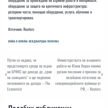
оборудване за провеждане на взривни работи и боеприпаси;
оборудване за защита на критичната инфраструктура;
резервни части, помощно оборудване, услуги, обучение и
транспортировка​.
Източник: Reuters
ВОЙНА В УКРАЙНА
МЕЖДУНАРОДНА ПОЛИТИКА
Навигация
Путин се надява, че
Министерството на външните
предстоящата среща на върха
работи на Южна Корея извика
на БРИКС ще доведе до „срив
руския посланик и призова за
на санкциите“ и ще подкопае
незабавно изтегляне на
хегемонията на долара – The
севернокорейските войници от
Economist
РФ, – Reuters
Подобни публикации