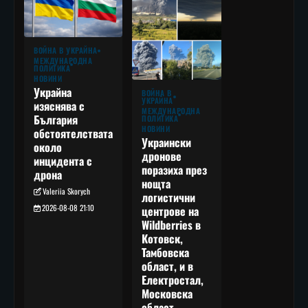
ВОЙНА В УКРАЙНА
МЕЖДУНАРОДНА
ПОЛИТИКА
НОВИНИ
Украйна
ВОЙНА В
УКРАЙНА
изяснява с
МЕЖДУНАРОДНА
България
ПОЛИТИКА
НОВИНИ
обстоятелствата
Украински
около
дронове
инцидента с
поразиха през
дрона
нощта
Valeriia Skorych
логистични
2026-08-08 21:10
центрове на
Wildberries в
Котовск,
Тамбовска
област, и в
Електростал,
Московска
област