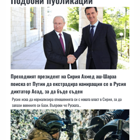
Преходният президент на Сирия Ахмед аш-Шараа
поиска от Путин да екстрадира намиращия се в Русия
диктатор Асад, за да бъде съден
Русия иска да нормализира отношенията си с новата власт в Сирия, за да
запази военните си бази. Въпреки че Руската…