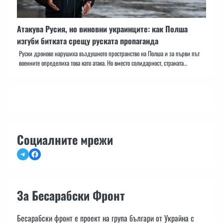
Атакува Русия, но виновни украинците: как Полша
изгуби битката срещу руската пропаганда
Руски дронове нарушиха въздушното пространство на Полша и за първи път
военните определиха това като атака. Но вместо солидарност, страната…
Социалните мрежи
Telegram
Facebook
За Бесарабски Фронт
Бесарабски фронт е проект на група българи от Украйна с