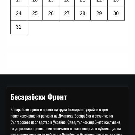
24
25
26
27
28
29
30
31
Бесарабски Фронт
Бесарабски фронт е проект на група българи от Украйна с цел
популяризиране на региона на Дунавска Бесарабия и развитие на
българското наследство в Украйна. След пълномащабното нахлуване
на държавата-грешка, ние насочихме нашата енергия в публикация на
ежедневни хроники за войната в Украйна на български език за да може