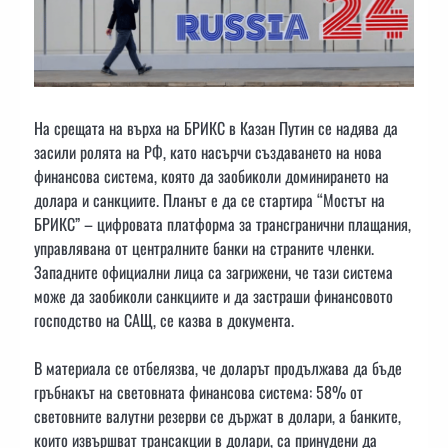
На срещата на върха на БРИКС в Казан Путин се надява да
засили ролята на РФ, като насърчи създаването на нова
финансова система, която да заобиколи доминирането на
долара и санкциите. Планът е да се стартира “Мостът на
БРИКС” – цифровата платформа за трансгранични плащания,
управлявана от централните банки на страните членки.
Западните официални лица са загрижени, че тази система
може да заобиколи санкциите и да застраши финансовото
господство на САЩ, се казва в документа.
В материала се отбелязва, че доларът продължава да бъде
гръбнакът на световната финансова система: 58% от
световните валутни резерви се държат в долари, а банките,
които извършват трансакции в долари, са принудени да