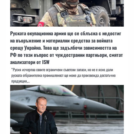
Руската окупационна армия ще се сблъска с недостиг
на въоръжение и материални средства за войната
срещу Украйна. Това ще задълбочи зависимостта на
РФ по този въпрос от чуждестранни партньори, смятат
анализатори от ISW
“Русия изчерпва своите ограничени съветски запаси, но не е ясно дали
руската отбранителна промишленост ще може да произвежда достатъчно
продукция,…