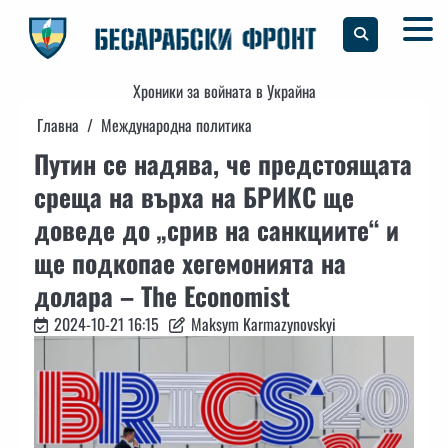
Skip
to
content
Хроники за войната в Украйна
Главна
Международна политика
Путин се надява, че предстоящата
среща на върха на БРИКС ще
доведе до „срив на санкциите“ и
ще подкопае хегемонията на
долара – The Economist
2024-10-21 16:15
Maksym Karmazynovskyi