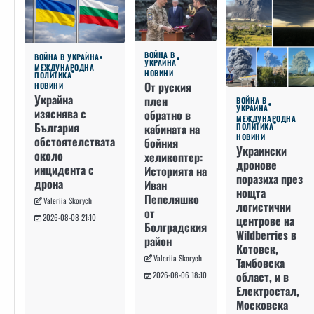
ВОЙНА В
ВОЙНА В УКРАЙНА
УКРАЙНА
МЕЖДУНАРОДНА
НОВИНИ
ПОЛИТИКА
От руския
НОВИНИ
Украйна
плен
ВОЙНА В
УКРАЙНА
изяснява с
обратно в
МЕЖДУНАРОДНА
България
кабината на
ПОЛИТИКА
НОВИНИ
обстоятелствата
бойния
Украински
около
хеликоптер:
дронове
инцидента с
Историята на
поразиха през
дрона
Иван
нощта
Пепеляшко
Valeriia Skorych
логистични
от
2026-08-08 21:10
центрове на
Болградския
Wildberries в
район
Котовск,
Valeriia Skorych
Тамбовска
област, и в
2026-08-06 18:10
Електростал,
Московска