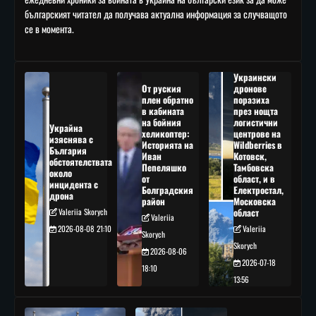
българският читател да получава актуална информация за случващото
се в момента.
Украински
От руския
дронове
плен обратно
поразиха
в кабината
през нощта
на бойния
логистични
Украйна
хеликоптер:
центрове на
изяснява с
Историята на
Wildberries в
България
Иван
Котовск,
обстоятелствата
Пепеляшко
Тамбовска
около
от
област, и в
инцидента с
Болградския
Електростал,
дрона
район
Московска
Valeriia Skorych
област
Valeriia
2026-08-08 21:10
Valeriia
Skorych
Skorych
2026-08-06
2026-07-18
18:10
13:56