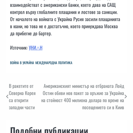
взаимодействат с американски банки, което дава на САЩ
контрол върху глобалните плащания и лостове за санкции.
От началото на войната с Украйна Русия засили плащанията
в юани, но това не е достатъчно, което принуждава Москва
да прибегне до бартер.
Източник:
УНИ△Н
ВОЙНА В УКРАЙНА
МЕЖДУНАРОДНА ПОЛИТИКА
Навигация
В ракетите от
Американският министър на отбраната Лойд
Северна Корея
Остин обяви нов пакет за оръжие за Украйна
са открити
на стойност 400 милиона долара по време на
западни части
посещението си в Киив
Подобни публикации