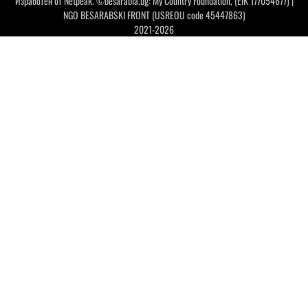
Изработен от
Netpeak
. ©besarabia.bg: My Country Foundation, (EIK 177054677) |
NGO BESARABSKI FRONT (USREOU code 45447863)
2021-2026