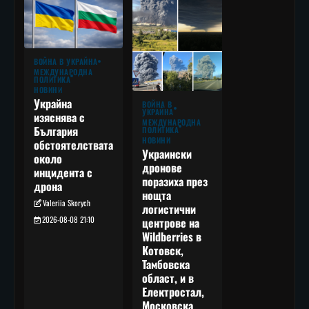
ВОЙНА В УКРАЙНА
МЕЖДУНАРОДНА
ПОЛИТИКА
НОВИНИ
Украйна
ВОЙНА В
УКРАЙНА
изяснява с
МЕЖДУНАРОДНА
България
ПОЛИТИКА
НОВИНИ
обстоятелствата
Украински
около
дронове
инцидента с
поразиха през
дрона
нощта
Valeriia Skorych
логистични
2026-08-08 21:10
центрове на
Wildberries в
Котовск,
Тамбовска
област, и в
Електростал,
Московска