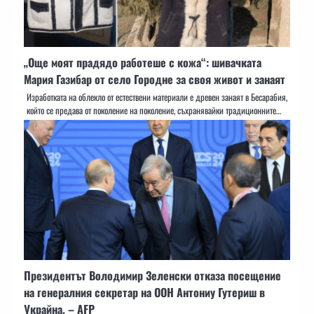
„Още моят прадядо работеше с кожа“: шивачката
Мария Газибар от село Городне за своя живот и занаят
Изработката на облекло от естествени материали е древен занаят в Бесарабия,
който се предава от поколение на поколение, съхранявайки традиционните…
Президентът Володимир Зеленски отказа посещение
на генералния секретар на ООН Антониу Гутериш в
Украйна, – AFP