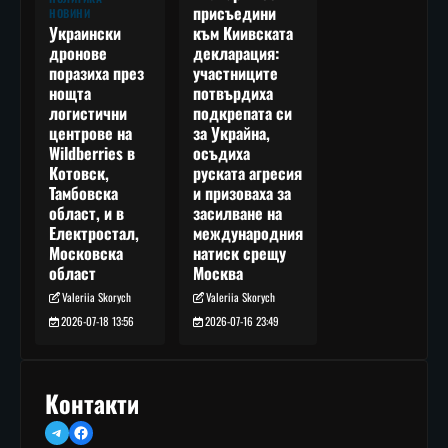
присъедини
НОВИНИ
към Киивската
Украински
декларация:
дронове
участниците
поразиха през
потвърдиха
нощта
подкрепата си
логистични
за Украйна,
центрове на
осъдиха
Wildberries в
руската агресия
Котовск,
и призоваха за
Тамбовска
засилване на
област, и в
международния
Електростал,
натиск срещу
Московска
Москва
област
Valeriia Skorych
Valeriia Skorych
2026-07-16 23:49
2026-07-18 13:56
Контакти
Telegram
Facebook