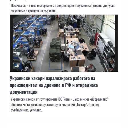
Посочва се, че това е свързано с предстоящото пътуване на Гутериш до Русия
за участие в срещата на върха на…
Украински хакери парализираха работата на
производител на дронове в РФ и откраднаха
документация
Украински хакери от групировките BO Team и „Украински кибералианс“
обявиха, че са хакнали руската група компании „Гаскар“. Според
съобщението, успешно…