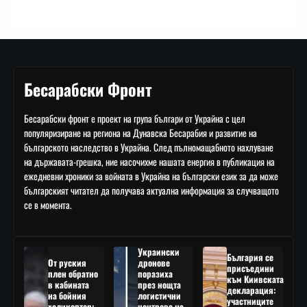
Бесарабски Фронт
Бесарабски фронт е проект на група българи от Украйна с цел
популяризиране на региона на Дунавска Бесарабия и развитие на
българското наследство в Украйна. След пълномащабното нахлуване
на държавата-грешка, ние насочихме нашата енергия в публикация на
ежедневни хроники за войната в Украйна на български език за да може
българският читател да получава актуална информация за случващото
се в момента.
Украински
България се
От руския
дронове
присъедини
плен обратно
поразиха
към Киивската
в кабината
през нощта
декларация:
на бойния
логистични
участниците
хеликоптер:
центрове на