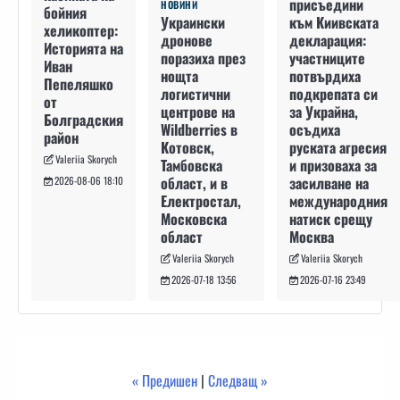
присъедини
НОВИНИ
бойния
към Киивската
Украински
хеликоптер:
декларация:
дронове
Историята на
участниците
поразиха през
Иван
потвърдиха
нощта
Пепеляшко
подкрепата си
логистични
от
за Украйна,
центрове на
Болградския
осъдиха
Wildberries в
район
руската агресия
Котовск,
Valeriia Skorych
и призоваха за
Тамбовска
засилване на
област, и в
2026-08-06 18:10
международния
Електростал,
натиск срещу
Московска
Москва
област
Valeriia Skorych
Valeriia Skorych
2026-07-16 23:49
2026-07-18 13:56
« Предишен
|
Следващ »