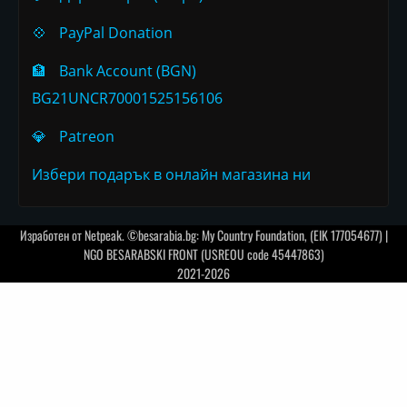
💠
PayPal Donation
🏦
Bank Account (BGN)
BG21UNCR70001525156106
💎
Patreon
Избери подарък в онлайн магазина ни
Изработен от
Netpeak
. ©besarabia.bg: My Country Foundation, (EIK 177054677) |
NGO BESARABSKI FRONT (USREOU code 45447863)
2021-2026