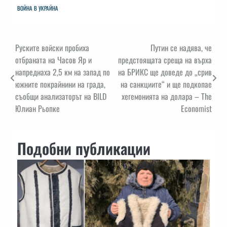
ВОЙНА В УКРАЙНА
Навигация
Руските войски пробиха
Путин се надява, че
отбраната на Часов Яр и
предстоящата среща на върха
напреднаха 2,5 км на запад по
на БРИКС ще доведе до „срив
южните покрайнини на града,
на санкциите“ и ще подкопае
съобщи анализаторът на BILD
хегемонията на долара – The
Юлиан Рьопке
Economist
Подобни публикации