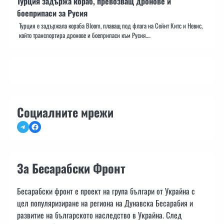
Турция задържа кораб, превозващ дронове и
боеприпаси за Русия
Турция е задържала кораба Bloom, плаващ под флага на Сейнт Китс и Невис,
който транспортира дронове и боеприпаси към Русия.…
Социалните мрежи
Telegram
Facebook
За Бесарабски Фронт
Бесарабски фронт е проект на група българи от Украйна с
цел популяризиране на региона на Дунавска Бесарабия и
развитие на българското наследство в Украйна. След