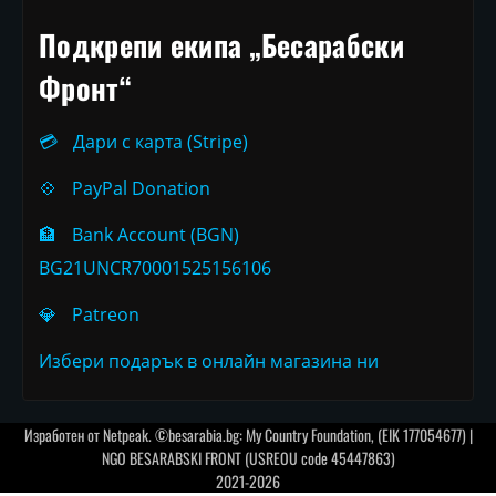
Подкрепи екипа „Бесарабски
Фронт“
💳
Дари с карта (Stripe)
💠
PayPal Donation
🏦
Bank Account (BGN)
BG21UNCR70001525156106
💎
Patreon
Избери подарък в онлайн магазина ни
Изработен от
Netpeak
. ©besarabia.bg: My Country Foundation, (EIK 177054677) |
NGO BESARABSKI FRONT (USREOU code 45447863)
2021-2026