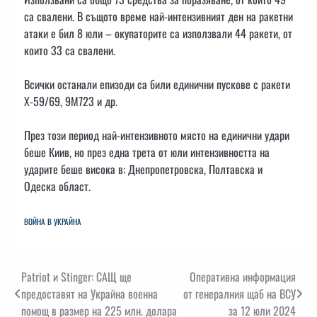
са свалени. В същото време най-интензивният ден на ракетни
атаки е бил 8 юли – окупаторите са използвали 44 ракети, от
които 33 са свалени.
Всички останали епизоди са били единични пускове с ракети
Х-59/69, 9М723 и др.
През този период най-интензивното място на единични удари
беше Киив, но през една трета от юли интензивността на
ударите беше висока в: Днепропетровска, Полтавска и
Одеска област.
ВОЙНА В УКРАЙНА
Навигация
Patriot и Stinger: САЩ ще
Оперативна информация
предоставят на Украйна военна
от генералния щаб на ВСУ
помощ в размер на 225 млн. долара
за 12 юли 2024