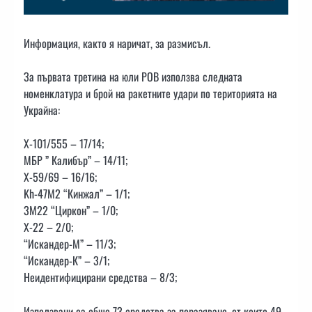
Информация, както я наричат, за размисъл.
За първата третина на юли РОВ използва следната
номенклатура и брой на ракетните удари по територията на
Украйна:
Х-101/555 – 17/14;
МБР ” Калибър” – 14/11;
Х-59/69 – 16/16;
Kh-47M2 “Кинжал” – 1/1;
3M22 “Циркон” – 1/0;
Х-22 – 2/0;
“Искандер-М” – 11/3;
“Искандер-К” – 3/1;
Неидентифицирани средства – 8/3;
Използвани са общо 73 средства за поразяване, от които 49