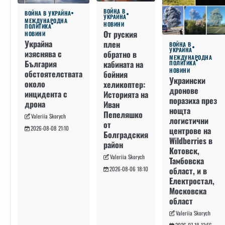
ВОЙНА В
ВОЙНА В УКРАЙНА
УКРАЙНА
МЕЖДУНАРОДНА
НОВИНИ
ПОЛИТИКА
От руския
НОВИНИ
Украйна
плен
ВОЙНА В
УКРАЙНА
изяснява с
обратно в
МЕЖДУНАРОДНА
България
кабината на
ПОЛИТИКА
НОВИНИ
обстоятелствата
бойния
Украински
около
хеликоптер:
дронове
инцидента с
Историята на
поразиха през
дрона
Иван
нощта
Пепеляшко
Valeriia Skorych
логистични
от
2026-08-08 21:10
центрове на
Болградския
Wildberries в
район
Котовск,
Valeriia Skorych
Тамбовска
област, и в
2026-08-06 18:10
Електростал,
Московска
област
Valeriia Skorych
2026-07-18 13:56