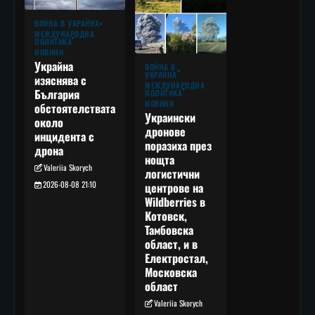
ВОЙНА В УКРАЙНА
МЕЖДУНАРОДНА
ПОЛИТИКА
НОВИНИ
Украйна
ВОЙНА В
УКРАЙНА
изяснява с
МЕЖДУНАРОДНА
България
ПОЛИТИКА
НОВИНИ
обстоятелствата
Украински
около
дронове
инцидента с
поразиха през
дрона
нощта
Valeriia Skorych
логистични
2026-08-08 21:10
центрове на
Wildberries в
Котовск,
Тамбовска
област, и в
Електростал,
Московска
област
Valeriia Skorych