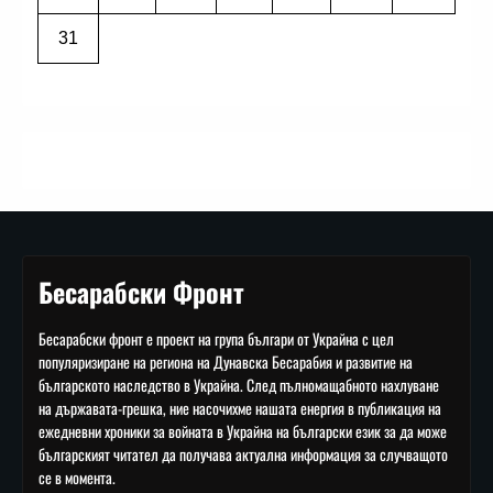
31
Бесарабски Фронт
Бесарабски фронт е проект на група българи от Украйна с цел
популяризиране на региона на Дунавска Бесарабия и развитие на
българското наследство в Украйна. След пълномащабното нахлуване
на държавата-грешка, ние насочихме нашата енергия в публикация на
ежедневни хроники за войната в Украйна на български език за да може
българският читател да получава актуална информация за случващото
се в момента.