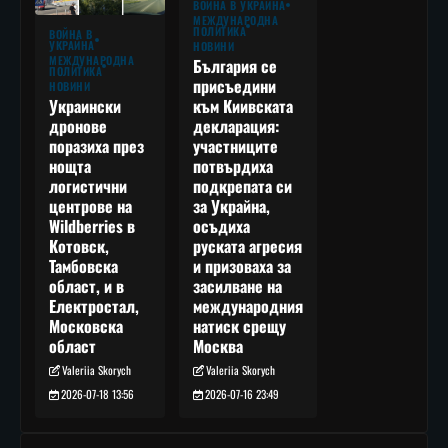
ВОЙНА В УКРАЙНА
МЕЖДУНАРОДНА
ПОЛИТИКА
ВОЙНА В
УКРАЙНА
НОВИНИ
МЕЖДУНАРОДНА
България се
ПОЛИТИКА
присъедини
НОВИНИ
към Киивската
Украински
декларация:
дронове
участниците
поразиха през
потвърдиха
нощта
подкрепата си
логистични
за Украйна,
центрове на
осъдиха
Wildberries в
руската агресия
Котовск,
и призоваха за
Тамбовска
засилване на
област, и в
международния
Електростал,
натиск срещу
Московска
Москва
област
Valeriia Skorych
Valeriia Skorych
2026-07-16 23:49
2026-07-18 13:56