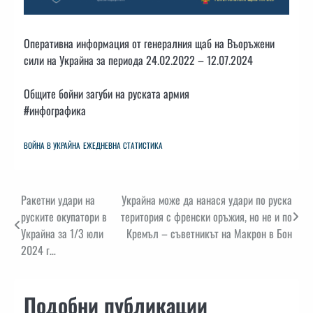
Оперативна информация от генералния щаб на Въоръжени
сили на Украйна за периода 24.02.2022 – 12.07.2024
Общите бойни загуби на руската армия
#инфографика
ВОЙНА В УКРАЙНА
ЕЖЕДНЕВНА СТАТИСТИКА
Навигация
Ракетни удари на
Украйна може да нанася удари по руска
руските окупатори в
територия с френски оръжия, но не и по
Украйна за 1/3 юли
Кремъл – съветникът на Макрон в Бон
2024 г…
Подобни публикации