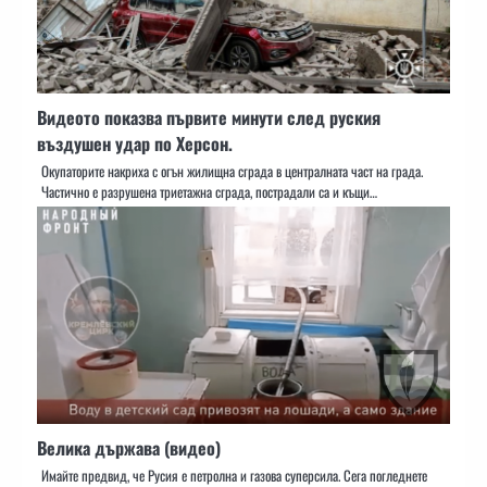
Видеото показва първите минути след руския
въздушен удар по Херсон.
Окупаторите накриха с огън жилищна сграда в централната част на града.
Частично е разрушена триетажна сграда, пострадали са и къщи…
Велика държава (видео)
Имайте предвид, че Русия е петролна и газова суперсила. Сега погледнете