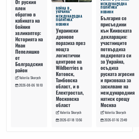
От руския
МЕЖДУНАРОДНА
плен
ПОЛИТИКА
ВОЙНА В
УКРАЙНА
НОВИНИ
обратно в
МЕЖДУНАРОДНА
България се
кабината на
ПОЛИТИКА
присъедини
НОВИНИ
бойния
към Киивската
Украински
хеликоптер:
декларация:
дронове
Историята на
участниците
поразиха през
Иван
потвърдиха
нощта
Пепеляшко
подкрепата си
логистични
от
за Украйна,
центрове на
Болградския
осъдиха
Wildberries в
район
руската агресия
Котовск,
Valeriia Skorych
и призоваха за
Тамбовска
засилване на
област, и в
2026-08-06 18:10
международния
Електростал,
натиск срещу
Московска
Москва
област
Valeriia Skorych
Valeriia Skorych
2026-07-16 23:49
2026-07-18 13:56