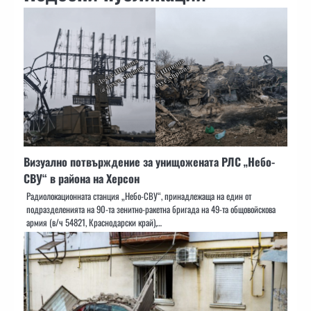
Визуално потвърждение за унищожената РЛС „Небо-
СВУ“ в района на Херсон
Радиолокационната станция „Небо-СВУ“, принадлежаща на един от
подразделенията на 90-та зенитно-ракетна бригада на 49-та общовойскова
армия (в/ч 54821, Краснодарски край),…