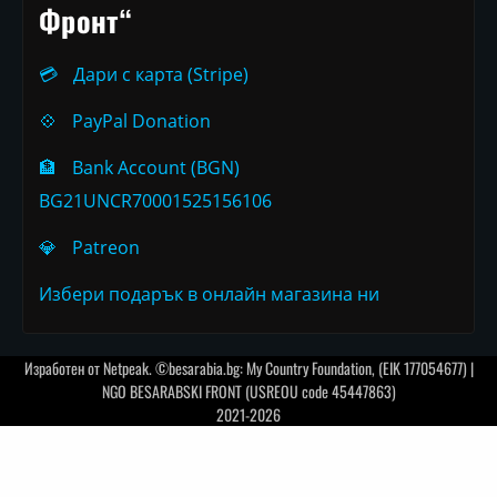
Фронт“
💳
Дари с карта (Stripe)
💠
PayPal Donation
🏦
Bank Account (BGN)
BG21UNCR70001525156106
💎
Patreon
Избери подарък в онлайн магазина ни
Изработен от
Netpeak
. ©besarabia.bg: My Country Foundation, (EIK 177054677) |
NGO BESARABSKI FRONT (USREOU code 45447863)
2021-2026