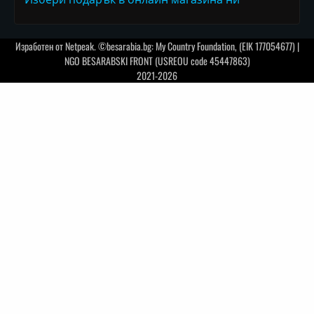
Изработен от
Netpeak
. ©besarabia.bg: My Country Foundation, (EIK 177054677) |
NGO BESARABSKI FRONT (USREOU code 45447863)
2021-2026