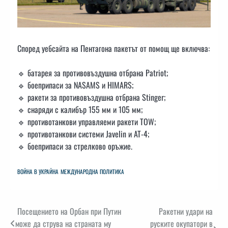
Според уебсайта на Пентагона пакетът от помощ ще включва:
🔹 батарея за противовъздушна отбрана Patriot;
🔹 боеприпаси за NASAMS и HIMARS;
🔹 ракети за противовъздушна отбрана Stinger;
🔹 снаряди с калибър 155 мм и 105 мм;
🔹 противотанкови управляеми ракети TOW;
🔹 противотанкови системи Javelin и AT-4;
🔹 боеприпаси за стрелково оръжие.
ВОЙНА В УКРАЙНА
МЕЖДУНАРОДНА ПОЛИТИКА
Навигация
Посещението на Орбан при Путин
Ракетни удари на
може да струва на страната му
руските окупатори в