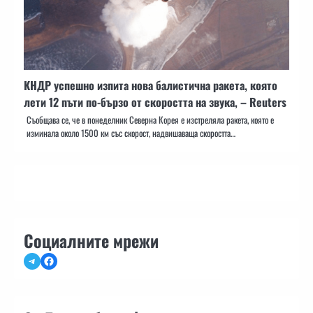
КНДР успешно изпита нова балистична ракета, която
лети 12 пъти по-бързо от скоростта на звука, – Reuters
Съобщава се, че в понеделник Северна Корея е изстреляла ракета, която е
изминала около 1500 км със скорост, надвишаваща скоростта…
Социалните мрежи
Telegram
Facebook