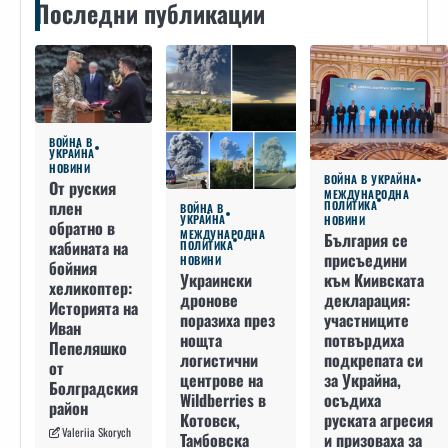
Последни публикации
ВОЙНА В
УКРАЙНА
НОВИНИ
ВОЙНА В УКРАЙНА
От руския
МЕЖДУНАРОДНА
плен
ПОЛИТИКА
ВОЙНА В
УКРАЙНА
НОВИНИ
обратно в
МЕЖДУНАРОДНА
България се
кабината на
ПОЛИТИКА
присъедини
НОВИНИ
бойния
към Киивската
Украински
хеликоптер:
декларация:
дронове
Историята на
участниците
поразиха през
Иван
потвърдиха
нощта
Пепеляшко
подкрепата си
логистични
от
за Украйна,
центрове на
Болградския
осъдиха
Wildberries в
район
руската агресия
Котовск,
Valeriia Skorych
и призоваха за
Тамбовска