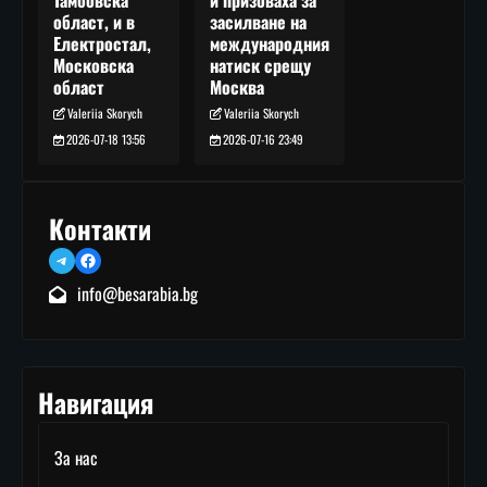
засилване на
област, и в
международния
Електростал,
натиск срещу
Московска
Москва
област
Valeriia Skorych
Valeriia Skorych
2026-07-16 23:49
2026-07-18 13:56
Контакти
Telegram
Facebook
info@besarabia.bg
Навигация
За нас