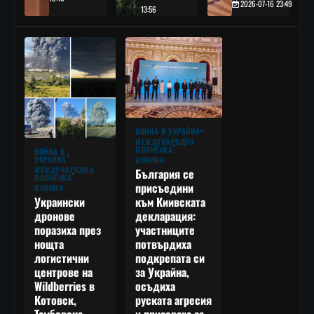
2026-07-16 23:49
13:56
ВОЙНА В УКРАЙНА
МЕЖДУНАРОДНА
ПОЛИТИКА
ВОЙНА В
УКРАЙНА
НОВИНИ
МЕЖДУНАРОДНА
България се
ПОЛИТИКА
присъедини
НОВИНИ
към Киивската
Украински
декларация:
дронове
участниците
поразиха през
потвърдиха
нощта
подкрепата си
логистични
за Украйна,
центрове на
осъдиха
Wildberries в
руската агресия
Котовск,
и призоваха за
Тамбовска