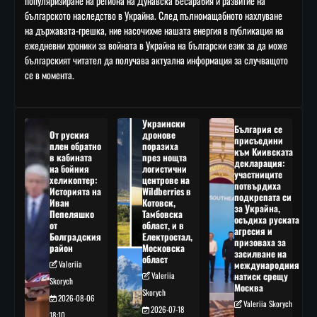
популяризиране на региона на Дунавска Бесарабия и развитие на
българското наследство в Украйна. След пълномащабното нахлуване
на държавата-грешка, ние насочихме нашата енергия в публикация на
ежедневни хроники за войната в Украйна на български език за да може
българският читател да получава актуална информация за случващото
се в момента.
Украински
България се
От руския
дронове
присъедини
плен обратно
поразиха
към Киивската
в кабината
през нощта
декларация:
на бойния
логистични
участниците
хеликоптер:
центрове на
потвърдиха
Историята на
Wildberries в
подкрепата си
Иван
Котовск,
за Украйна,
Пепеляшко
Тамбовска
осъдиха руската
от
област, и в
агресия и
Болградския
Електростал,
призоваха за
район
Московска
засилване на
област
Valeriia
международния
Valeriia
натиск срещу
Skorych
Москва
Skorych
2026-08-06
Valeriia Skorych
2026-07-18
18:10