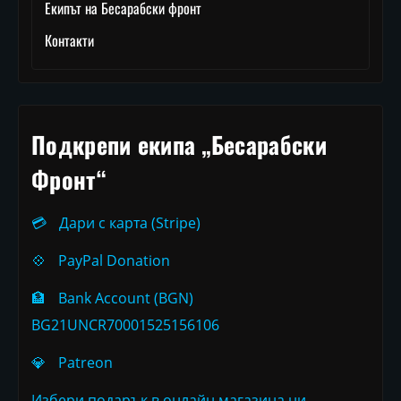
Екипът на Бесарабски фронт
Контакти
Подкрепи екипа „Бесарабски
Фронт“
💳
Дари с карта (Stripe)
💠
PayPal Donation
🏦
Bank Account (BGN)
BG21UNCR70001525156106
💎
Patreon
Избери подарък в онлайн магазина ни