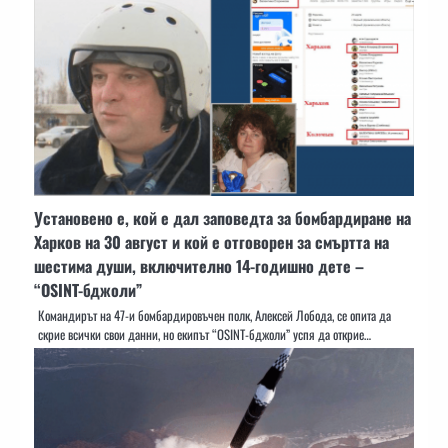
Установено е, кой е дал заповедта за бомбардиране на
Харков на 30 август и кой е отговорен за смъртта на
шестима души, включително 14-годишно дете –
“OSINT-бджоли”
Командирът на 47-и бомбардировъчен полк, Алексей Лобода, се опита да
скрие всички свои данни, но екипът “OSINT-бджоли” успя да открие…