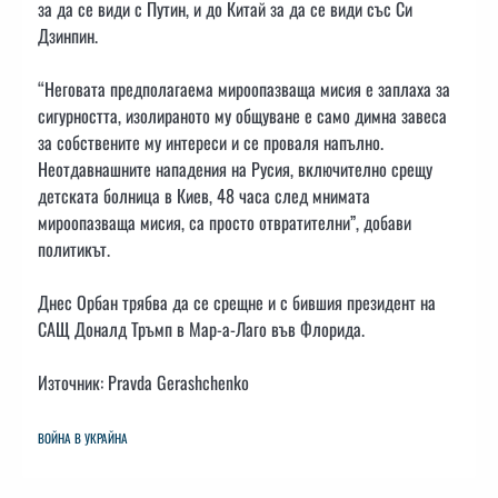
за да се види с Путин, и до Китай за да се види със Си
Дзинпин.
“Неговата предполагаема мироопазваща мисия е заплаха за
сигурността, изолираното му общуване е само димна завеса
за собствените му интереси и се проваля напълно.
Неотдавнашните нападения на Русия, включително срещу
детската болница в Киев, 48 часа след мнимата
мироопазваща мисия, са просто отвратителни”, добави
политикът.
Днес Орбан трябва да се срещне и с бившия президент на
САЩ Доналд Тръмп в Мар-а-Лаго във Флорида.
Източник: Pravda Gerashchenko
ВОЙНА В УКРАЙНА