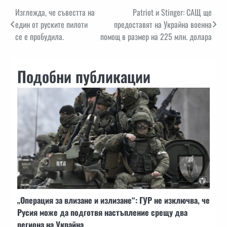
Навигация
Изглежда, че съвестта на
Patriot и Stinger: САЩ ще
един от руските пилоти
предоставят на Украйна военна
се е пробудила.
помощ в размер на 225 млн. долара
Подобни публикации
„Операция за влизане и излизане“: ГУР не изключва, че
Русия може да подготвя настъпление срещу два
региона на Украйна