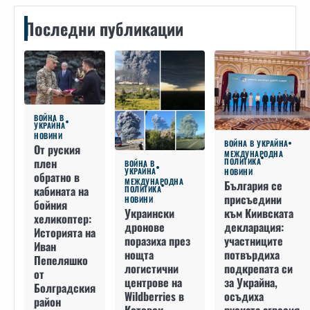
Последни публикации
ВОЙНА В
УКРАЙНА
НОВИНИ
ВОЙНА В УКРАЙНА
От руския
МЕЖДУНАРОДНА
плен
ПОЛИТИКА
ВОЙНА В
УКРАЙНА
НОВИНИ
обратно в
МЕЖДУНАРОДНА
България се
кабината на
ПОЛИТИКА
присъедини
НОВИНИ
бойния
към Киивската
Украински
хеликоптер:
декларация:
дронове
Историята на
участниците
поразиха през
Иван
потвърдиха
нощта
Пепеляшко
подкрепата си
логистични
от
за Украйна,
центрове на
Болградския
осъдиха
Wildberries в
район
руската агресия
Котовск,