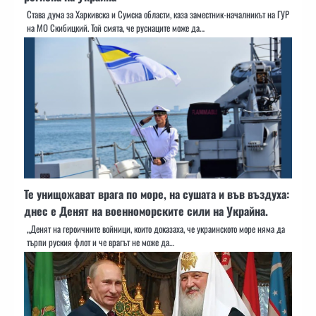
Става дума за Харкивска и Сумска области, каза заместник-началникът на ГУР
на МО Скибицкий. Той смята, че руснаците може да…
Те унищожават врага по море, на сушата и във въздуха:
днес е Денят на военноморските сили на Украйна.
„Денят на героичните войници, които доказаха, че украинското море няма да
търпи руския флот и че врагът не може да…