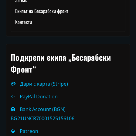
За нас
Екипът на Бесарабски фронт
Контакти
Подкрепи екипа „Бесарабски
Фронт“
💳
Дари с карта (Stripe)
💠
PayPal Donation
🏦
Bank Account (BGN)
BG21UNCR70001525156106
💎
Patreon