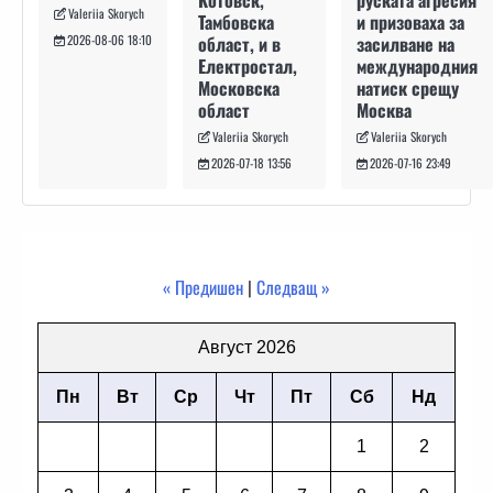
Valeriia Skorych
и призоваха за
Тамбовска
засилване на
област, и в
2026-08-06 18:10
международния
Електростал,
натиск срещу
Московска
Москва
област
Valeriia Skorych
Valeriia Skorych
2026-07-16 23:49
2026-07-18 13:56
« Предишен
|
Следващ »
Август 2026
Пн
Вт
Ср
Чт
Пт
Сб
Нд
1
2