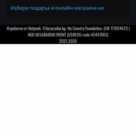
Избери подарък в онлайн магазина ни
Изработен от
Netpeak
. ©besarabia.bg: My Country Foundation, (EIK 177054677) |
NGO BESARABSKI FRONT (USREOU code 45447863)
2021-2026