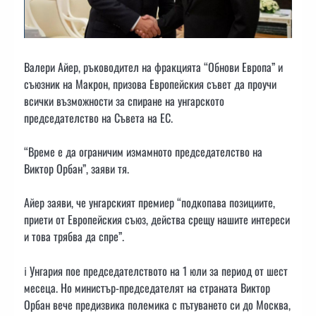
Валери Айер, ръководител на фракцията “Обнови Европа” и
съюзник на Макрон, призова Европейския съвет да проучи
всички възможности за спиране на унгарското
председателство на Съвета на ЕС.
“Време е да ограничим измамното председателство на
Виктор Орбан”, заяви тя.
Айер заяви, че унгарският премиер “подкопава позициите,
приети от Европейския съюз, действа срещу нашите интереси
и това трябва да спре”.
ℹ️ Унгария пое председателството на 1 юли за период от шест
месеца. Но министър-председателят на страната Виктор
Орбан вече предизвика полемика с пътуването си до Москва,