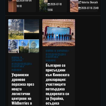
2026-08-06
Valeriia Skorych
2026-07-18
18:10
2026-07-16 23:49
13:56
ВОЙНА В УКРАЙНА
МЕЖДУНАРОДНА
ПОЛИТИКА
ВОЙНА В
УКРАЙНА
НОВИНИ
МЕЖДУНАРОДНА
България се
ПОЛИТИКА
присъедини
НОВИНИ
към Киивската
Украински
декларация:
дронове
участниците
поразиха през
потвърдиха
нощта
подкрепата си
логистични
за Украйна,
центрове на
осъдиха
Wildberries в