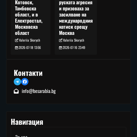
руската агресия
Котовск,
и призоваха за
Тамбовска
засилване на
област, и в
международния
Електростал,
натиск срещу
Московска
Москва
област
Valeriia Skorych
Valeriia Skorych
2026-07-16 23:49
2026-07-18 13:56
Контакти
Telegram
Facebook
info@besarabia.bg
Навигация