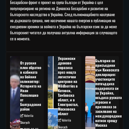
Бесарабски фронт е проект на група българи от Украйна с цел
популяризиране на региона на Дунавска Бесарабия и развитие на
българското наследство в Украйна. След пълномащабното нахлуване
на държавата-грешка, ние насочихме нашата енергия в публикация на
ежедневни хроники за войната в Украйна на български език за да може
българският читател да получава актуална информация за случващото
се в момента.
Украински
България се
От руския
дронове
присъедини
плен обратно
поразиха
към Киивската
в кабината
през нощта
декларация:
на бойния
логистични
участниците
хеликоптер:
центрове на
потвърдиха
Историята на
Wildberries в
подкрепата си
Иван
Котовск,
за Украйна,
Пепеляшко
Тамбовска
осъдиха руската
от
област, и в
агресия и
Болградския
Електростал,
призоваха за
район
Московска
засилване на
област
Valeriia
международния
Valeriia
натиск срещу
Skorych
Москва
Skorych