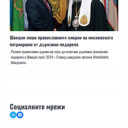
Швеция лиши православните енории на московската
патриаршия от държавна подкрепа
Руската православна църква ще спре да получава държавна финансова
подкрепа в Швеция през 2024 г. Според шведския вестник Aftonbladet,
Шведската…
Социалните мрежи
Telegram
Facebook