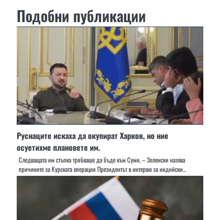
Подобни публикации
Руснаците искаха да окупират Харков, но ние
осуетихме плановете им.
Следващата им стъпка трябваше да бъде към Суми, – Зеленски назова
причините за Курската операция Президентът в интервю за индийски…