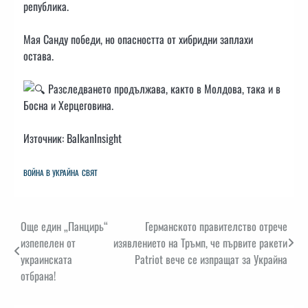
република.
Мая Санду победи, но опасността от хибридни заплахи
остава.
Разследването продължава, както в Молдова, така и в
Босна и Херцеговина.
Източник: BalkanInsight
ВОЙНА В УКРАЙНА
СВЯТ
Навигация
Още един „Панцирь“
Германското правителство отрече
изпепелен от
изявлението на Тръмп, че първите ракети
украинската
Patriot вече се изпращат за Украйна
отбрана!