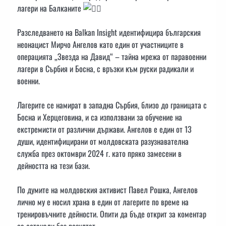
лагери на Балканите
Разследването на Balkan Insight идентифицира българския
неонацист Мирчо Ангелов като един от участниците в
операцията „Звезда на Давид“ – тайна мрежа от паравоенни
лагери в Сърбия и Босна, с връзки към руски радикали и
военни.
Лагерите се намират в западна Сърбия, близо до границата с
Босна и Херцеговина, и са използвани за обучение на
екстремисти от различни държави. Ангелов е един от 13
души, идентифицирани от молдовската разузнавателна
служба през октомври 2024 г. като пряко замесени в
дейността на тези бази.
По думите на молдовския активист Павел Рошка, Ангелов
лично му е носил храна в един от лагерите по време на
тренировъчните дейности. Опити да бъде открит за коментар