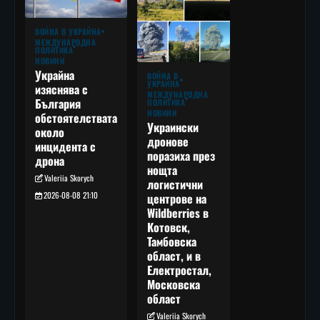
ВОЙНА В УКРАЙНА
МЕЖДУНАРОДНА
ПОЛИТИКА
НОВИНИ
Украйна
ВОЙНА В
УКРАЙНА
изяснява с
МЕЖДУНАРОДНА
България
ПОЛИТИКА
НОВИНИ
обстоятелствата
Украински
около
дронове
инцидента с
поразиха през
дрона
нощта
Valeriia Skorych
логистични
2026-08-08 21:10
центрове на
Wildberries в
Котовск,
Тамбовска
област, и в
Електростал,
Московска
област
Valeriia Skorych