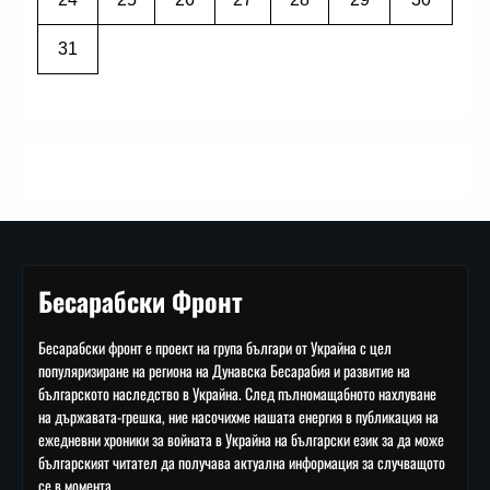
31
Бесарабски Фронт
Бесарабски фронт е проект на група българи от Украйна с цел
популяризиране на региона на Дунавска Бесарабия и развитие на
българското наследство в Украйна. След пълномащабното нахлуване
на държавата-грешка, ние насочихме нашата енергия в публикация на
ежедневни хроники за войната в Украйна на български език за да може
българският читател да получава актуална информация за случващото
се в момента.