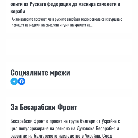
опити на Руската федерация да маскира самолети и
кораби
Анализаторите посочват, че в руските авиобази маскировката се извършва с
помощта на модели на самолети и гуми на крилата на…
Социалните мрежи
Telegram
Facebook
За Бесарабски Фронт
Бесарабски фронт е проект на група българи от Украйна с
цел популяризиране на региона на Дунавска Бесарабия и
развитие на българското наследство в Украйна. След