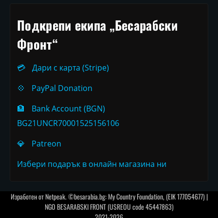
Подкрепи екипа „Бесарабски
Фронт“
💳
Дари с карта (Stripe)
💠
PayPal Donation
🏦
Bank Account (BGN)
BG21UNCR70001525156106
💎
Patreon
Избери подарък в онлайн магазина ни
Изработен от
Netpeak
. ©besarabia.bg: My Country Foundation, (EIK 177054677) |
NGO BESARABSKI FRONT (USREOU code 45447863)
2021-2026