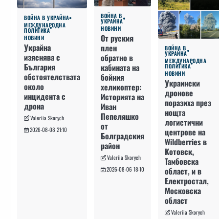
ВОЙНА В
ВОЙНА В УКРАЙНА
УКРАЙНА
МЕЖДУНАРОДНА
НОВИНИ
ПОЛИТИКА
От руския
НОВИНИ
Украйна
плен
ВОЙНА В
УКРАЙНА
изяснява с
обратно в
МЕЖДУНАРОДНА
България
кабината на
ПОЛИТИКА
НОВИНИ
обстоятелствата
бойния
Украински
около
хеликоптер:
дронове
инцидента с
Историята на
поразиха през
дрона
Иван
нощта
Пепеляшко
Valeriia Skorych
логистични
от
2026-08-08 21:10
центрове на
Болградския
Wildberries в
район
Котовск,
Valeriia Skorych
Тамбовска
област, и в
2026-08-06 18:10
Електростал,
Московска
област
Valeriia Skorych