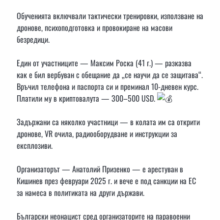
Обученията включвали тактически тренировки, използване на
дронове, психоподготовка и провокиране на масови
безредици.
Един от участниците — Максим Роска (41 г.) — разказва
как е бил вербуван с обещание да „се научи да се защитава“.
Връчил телефона и паспорта си и преминал 10-дневен курс.
Платили му в криптовалута — 300–500 USD.
Задържани са няколко участници — в колата им са открити
дронове, VR очила, радиооборудване и инструкции за
експлозиви.
Организаторът — Анатолий Призенко — е арестуван в
Кишинев през февруари 2025 г. и вече е под санкции на ЕС
за намеса в политиката на други държави.
Български неонацист сред организаторите на паравоенни