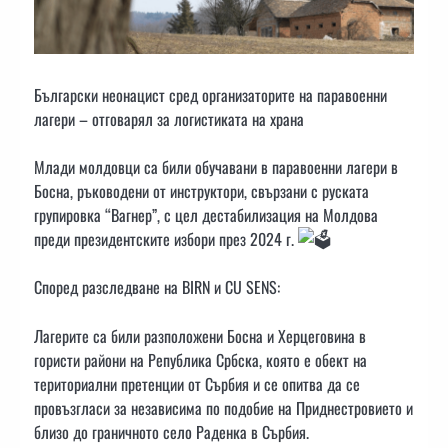
Български неонацист сред организаторите на паравоенни
лагери – отговарял за логистиката на храна
Млади молдовци са били обучавани в паравоенни лагери в
Босна, ръководени от инструктори, свързани с руската
групировка “Вагнер”, с цел дестабилизация на Молдова
преди президентските избори през 2024 г.
Според разследване на BIRN и CU SENS:
Лагерите са били разположени Босна и Херцеговина в
гористи райони на Република Србска, която е обект на
териториални претенции от Сърбия и се опитва да се
провъзгласи за независима по подобие на Приднестровието и
близо до граничното село Раденка в Сърбия.