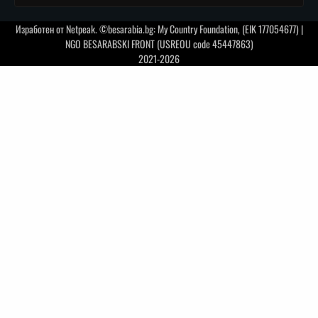
Изработен от
Netpeak
. ©besarabia.bg: My Country Foundation, (EIK 177054677) |
NGO BESARABSKI FRONT (USREOU code 45447863)
2021-2026