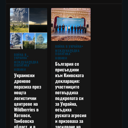
ВОЙНА В УКРАЙНА
МЕЖДУНАРОДНА
ПОЛИТИКА
ВОЙНА В
УКРАЙНА
НОВИНИ
МЕЖДУНАРОДНА
България се
ПОЛИТИКА
присъедини
НОВИНИ
към Киивската
Украински
декларация:
дронове
участниците
поразиха през
потвърдиха
нощта
подкрепата си
логистични
за Украйна,
центрове на
осъдиха
Wildberries в
руската агресия
Котовск,
и призоваха за
Тамбовска
засилване на
област, и в