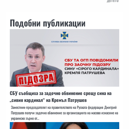
детето“
Подобни публикации
СБУ съобщиха за задочно обвинение срещу сина на
„сивия кардинал“ на Кремъл Патрушев
Заместник-председателят на правителството на Руската федерация Дмитрий
Патрушев получи задочно обвинение за организацията на масово изнасяне на
украинско зърно от…