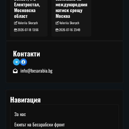
международния
Електростал,
натиск срещу
Московска
Москва
област
Valeriia Skorych
Valeriia Skorych
2026-07-16 23:49
2026-07-18 13:56
Контакти
Telegram
Facebook
info@besarabia.bg
Навигация
За нас
Екипът на Бесарабски фронт