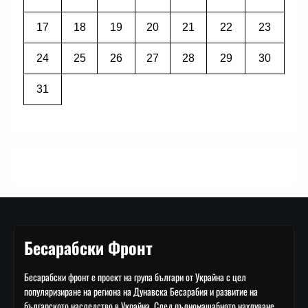
17
18
19
20
21
22
23
24
25
26
27
28
29
30
31
Бесарабски Фронт
Бесарабски фронт е проект на група българи от Украйна с цел
популяризиране на региона на Дунавска Бесарабия и развитие на
българското наследство в Украйна. След пълномащабното нахлуване