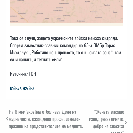
Това се случи, защото украинските войски нямаха снаряди.
Според заместник-главния командир на 65-а ОМБр Тарас
Михалчук: „Роботино не е превзето, то е в „сивата зона“, там
са и нашите, и техните сили“.
Източник: ТСН
ВОЙНА В УКРАЙНА
Навигация
На 6 юни Украйна отбелязва Деня на
“Жената викаше
журналиста, ежегодния професионален
изпод развалините,
празник на представителите на медиите.
добре че спасиха