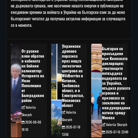
на държавата-грешка, ние насочихме нашата енергия в публикация на
ежедневни хроники за войната в Украйна на български език за да може
българският читател да получава актуална информация за случващото
се в момента.
Украински
България се
От руския
дронове
присъедини
плен обратно
поразиха
към Киивската
в кабината
през нощта
декларация:
на бойния
логистични
участниците
хеликоптер:
центрове на
потвърдиха
Историята на
Wildberries в
подкрепата си
Иван
Котовск,
за Украйна,
Пепеляшко
Тамбовска
осъдиха руската
от
област, и в
агресия и
Болградския
Електростал,
призоваха за
район
Московска
засилване на
област
Valeriia
международния
Valeriia
натиск срещу
Skorych
Москва
Skorych
2026-08-06
Valeriia Skorych
2026-07-18
18:10
2026-07-16 23:49
13:56