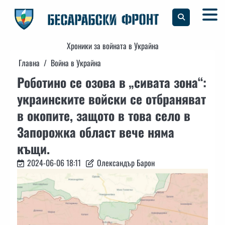
Skip
to
content
Хроники за войната в Украйна
Главна
Война в Украйна
Роботино се озова в „сивата зона“:
украинските войски се отбраняват
в окопите, защото в това село в
Запорожка област вече няма
къщи.
2024-06-06 18:11
Олександър Барон