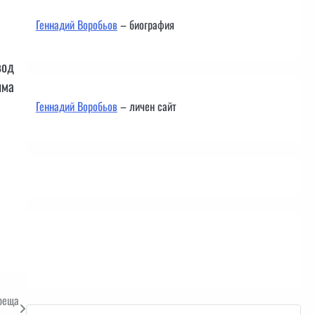
Геннадий Воробьов
– биография
вод
яма
Геннадий Воробьов
– личен сайт
Контакти
реща