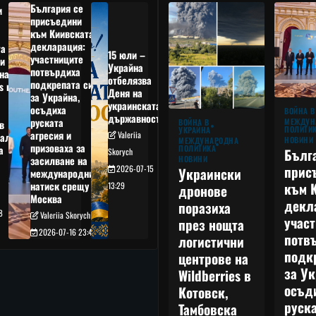
България се
и
присъедини
към Киивската
декларация:
та
15 юли –
участниците
и
Украйна
потвърдиха
на
отбелязва
подкрепата си
s в
Деня на
за Украйна,
украинската
осъдиха
а
ВОЙНА В
държавност
руската
МЕЖДУН
ВОЙНА В
в
ПОЛИТИ
УКРАЙНА
агресия и
Valeriia
ал,
НОВИНИ
МЕЖДУНАРОДНА
призоваха за
ПОЛИТИКА
а
Бълг
Skorych
НОВИНИ
засилване на
прис
2026-07-15
Украински
международния
към 
натиск срещу
13:29
дронове
Москва
декл
поразиха
8
Valeriia Skorych
учас
през нощта
2026-07-16 23:49
потв
логистични
подк
центрове на
за Ук
Wildberries в
осъд
Котовск,
руска
Тамбовска