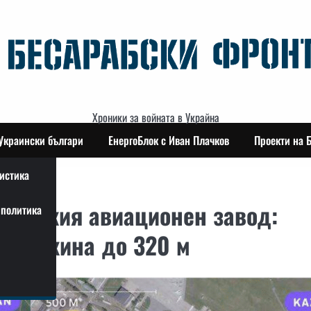
Хроники за войната в Украйна
Украински българи
ЕнергоБлок с Иван Плачков
Проекти на 
истика
азанския авиационен завод:
политика
с дължина до 320 м