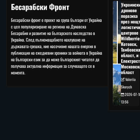
Бесарабски Фронт
Украинск
дронове
поразиха
Бесарабски фронт е проект на група българи от Украйна
през нощ
с цел популяризиране на региона на Дунавска
логистичн
центрове 
Бесарабия и развитие на българското наследство в
Wildberrie
Украйна. След пълномащабното нахлуване на
Котовск,
държавата-грешка, ние насочихме нашата енергия в
Тамбовск
публикация на ежедневни хроники за войната в Украйна
област, и 
на български език за да може българският читател да
Електрост
получава актуална информация за случващото се в
Московск
област
момента.
Valeriia
Skorych
2026-07-1
13:56