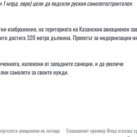
и 1 млрд. евро) цели да подсили руския самолетостроителен
итни изображения, на територията на Казанския авиационен за
които достига 320 метра дължина. Проектът за модернизация н
иченията, наложени от западните санкции, и да увеличи
илни самолети за своите нужди.
 вертолета унищожени на летище
Словашкият премиер Фицо отказва с