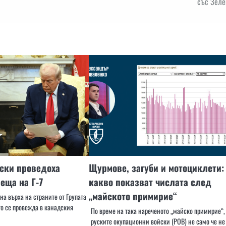
със Зеле
ски проведоха
Щурмове, загуби и мотоциклети:
еща на Г-7
какво показват числата след
„майското примирие“
на върха на страните от Групата
ято се провежда в канадския
По време на така нареченото „майско примирие“,
руските окупационни войски (РОВ) не само че не