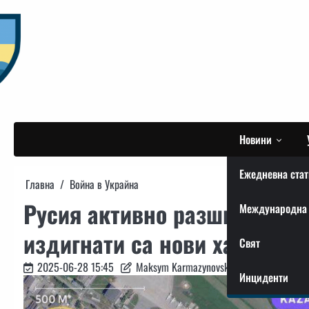
Skip
to
content
Новини
Ежедневна стат
Главна
Война в Украйна
Русия активно разширява К
Международна 
издигнати са нови хангари 
Свят
2025-06-28 15:45
Maksym Karmazynovskyi
Инциденти