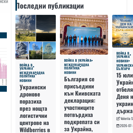
нски
Последни публикации
ВОЙНА В
УКРАЙНА
ВОЙНА В УКРАЙНА
НОВИНИ
МЕЖДУНАРОДНА
ВОЙНА В
УКРАИНСК
ПОЛИТИКА
УКРАЙНА
БЪЛГАРИ
НОВИНИ
МЕЖДУНАРОДНА
15 юли
ПОЛИТИКА
България се
Украй
НОВИНИ
присъедини
Украински
отбеля
към Киивската
дронове
Деня 
декларация:
поразиха
украин
участниците
през нощта
държа
потвърдиха
логистични
Valeriia 
подкрепата си
центрове на
2026-07-
за Украйна,
Wildberries в