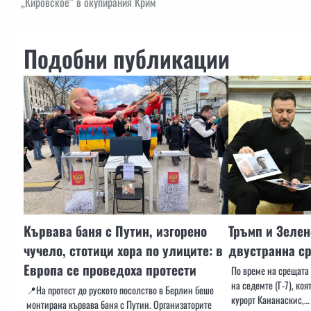
„Кировское“ в окупирания Крим
Подобни публикации
Кървава баня с Путин, изгорено
Тръмп и Зелен
чучело, стотици хора по улиците: в
двустранна ср
Европа се проведоха протести
По време на срещата 
на седемте (Г-7), ко
📍На протест до руското посолство в Берлин беше
курорт Кананаскис,…
монтирана кървава баня с Путин. Организаторите