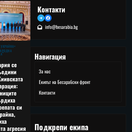
Контакти
Telegram
Facebook
info@besarabia.bg
 УКРАЙНА
АРОДНА
Навигация
КА
ария се
ъедини
За нас
Киивската
Екипът на Бесарабски фронт
арация:
тниците
Контакти
ърдиха
репата си
райна,
иха
Подкрепи екипа
та агресия