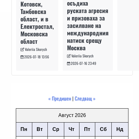
осъдиха
Котовск,
руската агресия
Тамбовска
и призоваха за
област, и в
засилване на
Електростал,
международния
Московска
натиск срещу
област
Москва
Valeriia Skorych
Valeriia Skorych
2026-07-18 13:56
2026-07-16 23:49
« Предишен
|
Следващ »
Август 2026
Пн
Вт
Ср
Чт
Пт
Сб
Нд