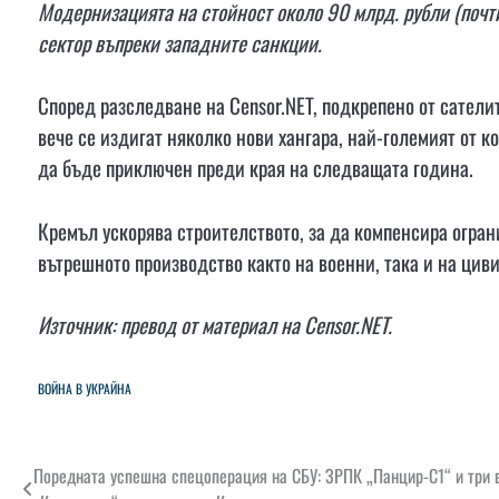
Модернизацията на стойност около 90 млрд. рубли (почт
сектор въпреки западните санкции.
Според разследване на Censor.NET, подкрепено от сател
вече се издигат няколко нови хангара, най-големият от 
да бъде приключен преди края на следващата година.
Кремъл ускорява строителството, за да компенсира огран
вътрешното производство както на военни, така и на цив
Източник: превод от материал на Censor.NET.
ВОЙНА В УКРАЙНА
Навигация
Поредната успешна спецоперация на СБУ: ЗРПК „Панцир-С1“ и три