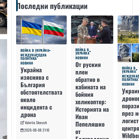
Последни публикации
ВОЙНА В
ВОЙНА В УКРАЙНА
УКРАЙНА
МЕЖДУНАРОДНА
НОВИНИ
ПОЛИТИКА
От руския
НОВИНИ
Украйна
ВОЙНА В
плен
УКРАЙНА
изяснява с
МЕЖДУНА
обратно в
ПОЛИТИКА
България
НОВИНИ
кабината на
Украи
обстоятелствата
бойния
дроно
около
хеликоптер:
пораз
инцидента с
Историята на
през 
дрона
Иван
логис
Пепеляшко
Valeriia Skorych
центро
от
2026-08-08 21:10
Wildbe
Болградския