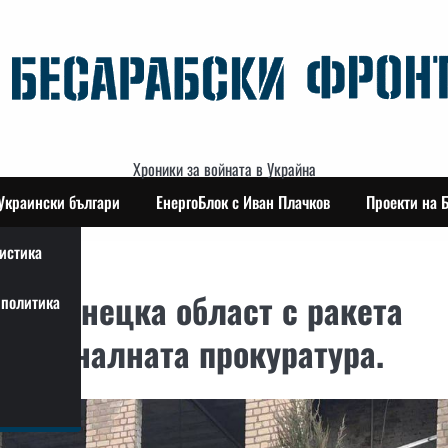
Хроники за войната в Украйна
Украински българи
ЕнергоБлок с Иван Плачков
Проекти на 
истика
 в Донецка област с ракета
политика
регионалната прокуратура.