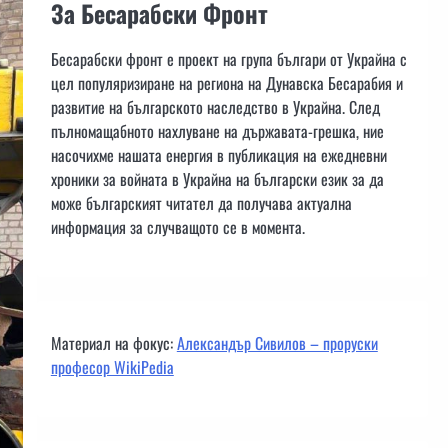
За Бесарабски Фронт
Бесарабски фронт е проект на група българи от Украйна с
цел популяризиране на региона на Дунавска Бесарабия и
развитие на българското наследство в Украйна. След
пълномащабното нахлуване на държавата-грешка, ние
насочихме нашата енергия в публикация на ежедневни
хроники за войната в Украйна на български език за да
може българският читател да получава актуална
информация за случващото се в момента.
Материал на фокус:
Александър Сивилов – проруски
професор WikiPedia