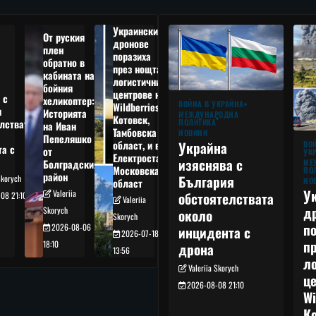
Украински
От руския
дронове
плен
поразиха
обратно в
през нощта
кабината на
логистични
бойния
центрове на
 с
хеликоптер:
ВОЙНА В УКРАЙНА
Wildberries в
я
Историята
МЕЖДУНАРОДНА
Котовск,
лствата
ПОЛИТИКА
на Иван
Тамбовска
НОВИНИ
Пепеляшко
област, и в
Украйна
ВО
та с
от
УК
Електростал,
изяснява с
Болградския
МЕ
Московска
ПО
район
България
Skorych
НО
област
У
Valeriia
обстоятелствата
08 21:10
Valeriia
д
Skorych
около
Skorych
п
2026-08-06
инцидента с
2026-07-18
п
18:10
дрона
13:56
л
Valeriia Skorych
це
2026-08-08 21:10
Wi
Ко