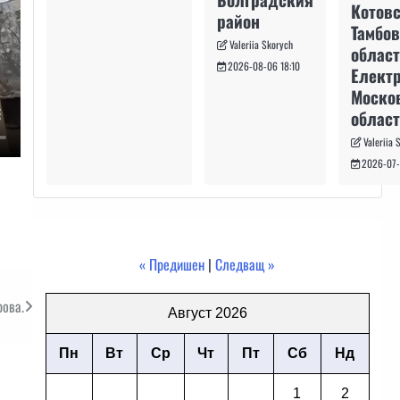
Котовс
район
Тамбо
Valeriia Skorych
област
2026-08-06 18:10
Електр
Моско
област
Valeriia 
2026-07-
« Предишен
|
Следващ »
рова.
Август 2026
Пн
Вт
Ср
Чт
Пт
Сб
Нд
1
2