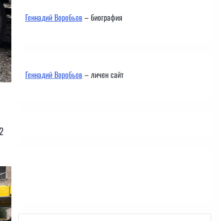
Геннадий Воробьов
– биография
Геннадий Воробьов
– личен сайт
2
Контакти