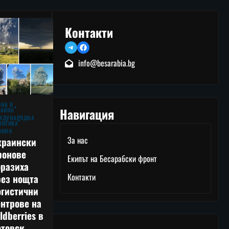
Контакти
Telegram
Facebook
info@besarabia.bg
ЙНА В
Навигация
РАЙНА
ЖДУНАРОДНА
ЛИТИКА
ВИНИ
За нас
краински
ронове
Екипът на Бесарабски фронт
оразиха
Контакти
рез нощта
огистични
нтрове на
ldberries в
товск,