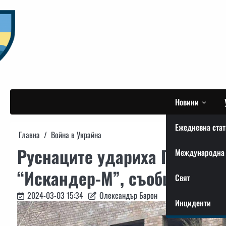
Skip
to
content
Новини
Ежедневна стат
Главна
Война в Украйна
Руснаците удариха Покровск
Международна 
“Искандер-М”, съобщиха от 
Свят
2024-03-03 15:34
Олександър Барон
Инциденти