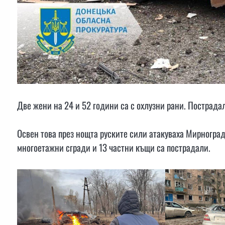
Две жени на 24 и 52 години са с охлузни рани. Пострада
Освен това през нощта руските сили атакуваха Мирноград,
многоетажни сгради и 13 частни къщи са пострадали.