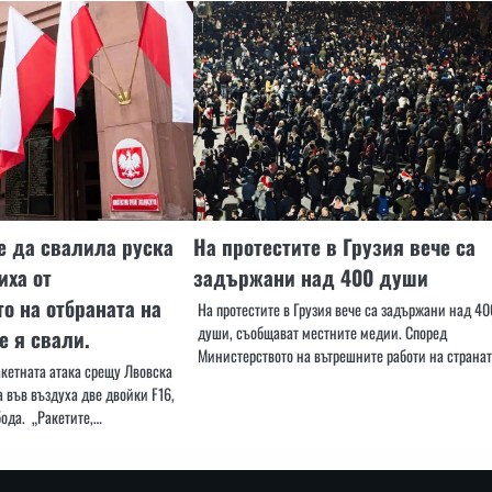
 да свалила руска
На протестите в Грузия вече са
иха от
задържани над 400 души
о на отбраната на
На протестите в Грузия вече са задържани над 40
души, съобщават местните медии. Според
е я свали.
Министерството на вътрешните работи на странат
ракетната атака срещу Лвовска
 във въздуха две двойки F16,
ода. „Ракетите,…