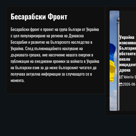
Бесарабски Фронт
Бесарабски фронт е проект на група българи от Украйна
с цел популяризиране на региона на Дунавска
Украйна
Бесарабия и развитие на българското наследство в
изяснява
Българи
Украйна. След пълномащабното нахлуване на
обстояте
държавата-грешка, ние насочихме нашата енергия в
около
публикация на ежедневни хроники за войната в Украйна
инциден
на български език за да може българският читател да
дрона
получава актуална информация за случващото се в
Valeriia 
момента.
2026-08-