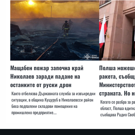
Мащабен пожар започна край
Полша можеше
Николаев заради падане на
ракета, съобщ
останките от руски дрон
Министерствот
страната. Но н
Както отбелязва Държавната служба за извънредни
ситуации, в община Куцуруб в Николаевсси район
Когато се разбра за 
бяха подпалени складови помещения на
област, Полша вдигна
промишлено предприятие.…
съобщава Радио Своб