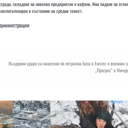
сгради, складове на няколко предприятия и кафене. Има падане на отло
 хоспитализиран в състояние на средна тежест.
администрации
Въздушни удари са нанесени по петролна база в Енгелс и военния 
„Прогрес“ в Мичур