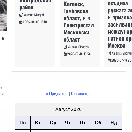
осъдиха
Котовск,
район
руската а
Тамбовска
Valeriia Skorych
и призова
област, и в
2026-08-06 18:10
засилван
Електростал,
междуна
Московска
 в
натиск с
област
Москва
Valeriia Skorych
Valeriia Skoryc
2026-07-18 13:56
2026-07-16 23
ка
« Предишен
|
Следващ »
уга
Август 2026
Пн
Вт
Ср
Чт
Пт
Сб
Нд