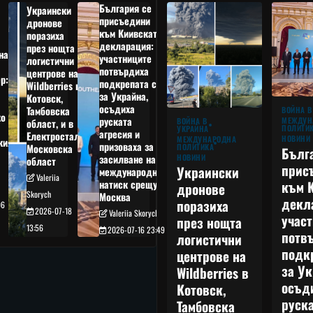
България се
Украински
присъедини
дронове
към Киивската
поразиха
декларация:
през нощта
на
участниците
логистични
потвърдиха
центрове на
р:
подкрепата си
Wildberries в
а
за Украйна,
Котовск,
осъдиха
Тамбовска
ВОЙНА В
о
руската
МЕЖДУН
ВОЙНА В
област, и в
ПОЛИТИ
УКРАЙНА
агресия и
Електростал,
НОВИНИ
МЕЖДУНАРОДНА
кия
призоваха за
ПОЛИТИКА
Московска
Бълг
НОВИНИ
засилване на
област
прис
Украински
международния
Valeriia
към 
натиск срещу
дронове
Skorych
Москва
декл
поразиха
06
2026-07-18
Valeriia Skorych
учас
през нощта
13:56
2026-07-16 23:49
потв
логистични
подк
центрове на
за Ук
Wildberries в
осъд
Котовск,
руска
Тамбовска