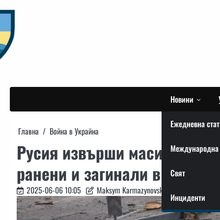
Skip
to
content
Новини
Ежедневна стат
Главна
Война в Украйна
Русия извърши масирана ат
Международна 
ранени и загинали в цялата
Свят
2025-06-06 10:05
Maksym Karmazynovskyi
Инциденти