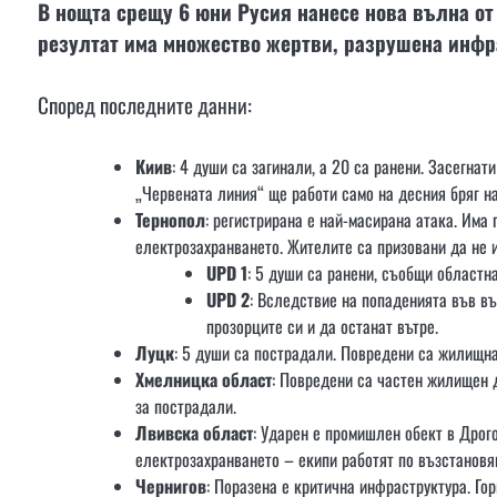
В нощта срещу 6 юни Русия нанесе нова вълна от
резултат има множество жертви, разрушена инфр
Според последните данни:
Киив
: 4 души са загинали, а 20 са ранени. Засегна
„Червената линия“ ще работи само на десния бряг на
Тернопол
: регистрирана е най-масирана атака. Има
електрозахранването. Жителите са призовани да не и
UPD 1
: 5 души са ранени, съобщи областн
UPD 2
: Вследствие на попаденията във въ
прозорците си и да останат вътре.
Луцк
: 5 души са пострадали. Повредени са жилищна 
Хмелницка област
: Повредени са частен жилищен 
за пострадали.
Лвивска област
: Ударен е промишлен обект в Дрог
електрозахранването – екипи работят по възстановя
Чернигов
: Поразена е критична инфраструктура. Го