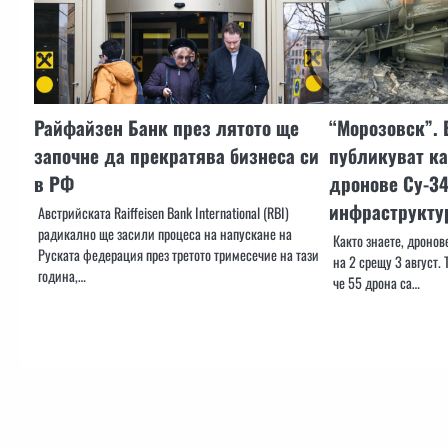
Райфайзен Банк през лятото ще
“Морозовск”. 
започне да прекратява бизнеса си
публикуват к
в РФ
дронове Су-34
инфраструктур
Австрийската Raiffeisen Bank International (RBI)
радикално ще засили процеса на напускане на
Както знаете, дронов
Руската федерация през третото тримесечие на тази
на 2 срещу 3 август. 
година,…
че 55 дрона са…