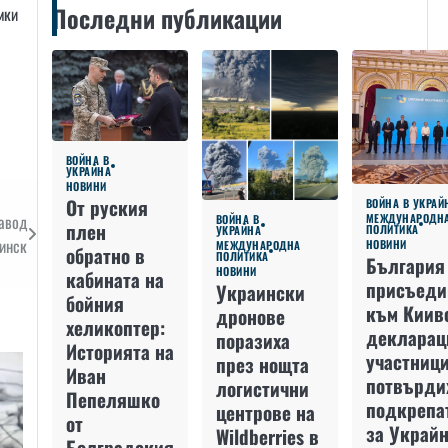
Последни публикации
мки
ВОЙНА В
УКРАЙНА
НОВИНИ
От руския
ВОЙНА В УКРАЙ
завод
МЕЖДУНАРОДН
ВОЙНА В
плен
ПОЛИТИКА
УКРАЙНА
инск
НОВИНИ
МЕЖДУНАРОДНА
обратно в
ПОЛИТИКА
България
НОВИНИ
кабината на
присъеди
Украински
бойния
към Киив
дронове
хеликоптер:
декларац
поразиха
Историята на
участниц
през нощта
Иван
потвърди
логистични
Пепеляшко
подкрепа
центрове на
от
за Украйн
Wildberries в
Болградския