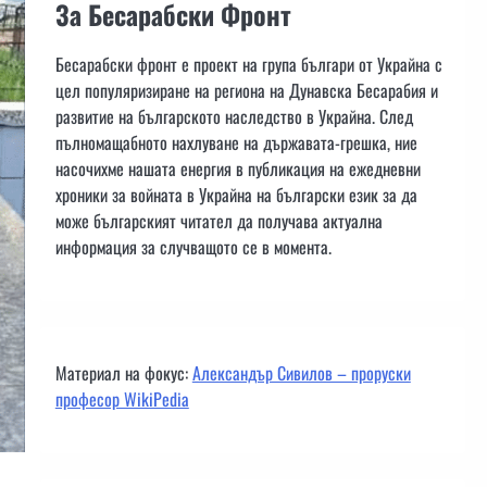
За Бесарабски Фронт
Бесарабски фронт е проект на група българи от Украйна с
цел популяризиране на региона на Дунавска Бесарабия и
развитие на българското наследство в Украйна. След
пълномащабното нахлуване на държавата-грешка, ние
насочихме нашата енергия в публикация на ежедневни
хроники за войната в Украйна на български език за да
може българският читател да получава актуална
информация за случващото се в момента.
Материал на фокус:
Александър Сивилов – проруски
професор WikiPedia