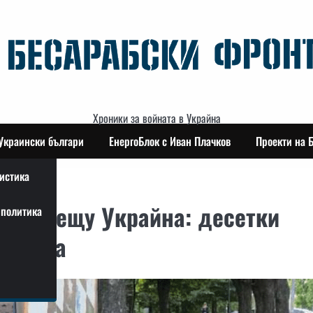
Хроники за войната в Украйна
Украински българи
ЕнергоБлок с Иван Плачков
Проекти на 
истика
ака срещу Украйна: десетки
политика
 страна