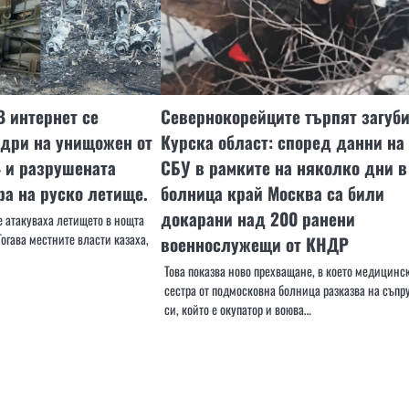
В интернет се
Севернокорейците търпят загуби
адри на унищожен от
Курска област: според данни на
 и разрушената
СБУ в рамките на няколко дни в
а на руско летище.
болница край Москва са били
докарани над 200 ранени
е атакуваха летището в нощта
Тогава местните власти казаха,
военнослужещи от КНДР
Това показва ново прехващане, в което медицинс
сестра от подмосковна болница разказва на съпр
си, който е окупатор и воюва…