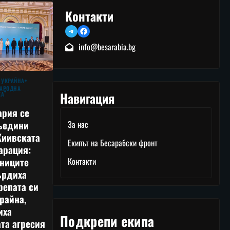
Контакти
Telegram
Facebook
info@besarabia.bg
 УКРАЙНА
АРОДНА
Навигация
КА
ария се
ъедини
За нас
Киивската
Екипът на Бесарабски фронт
арация:
тниците
Контакти
ърдиха
репата си
райна,
иха
Подкрепи екипа
та агресия