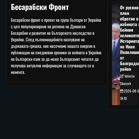
Бесарабски Фронт
От руския
плен
обратно в
Бесарабски фронт е проект на група българи от Украйна
кабината 
с цел популяризиране на региона на Дунавска
бойния
Бесарабия и развитие на българското наследство в
хеликопте
Украйна. След пълномащабното нахлуване на
Историят
държавата-грешка, ние насочихме нашата енергия в
на Иван
Пепеляшк
публикация на ежедневни хроники за войната в Украйна
от
на български език за да може българският читател да
Болградс
получава актуална информация за случващото се в
район
момента.
Valeriia
Skorych
2026-08-
18:10