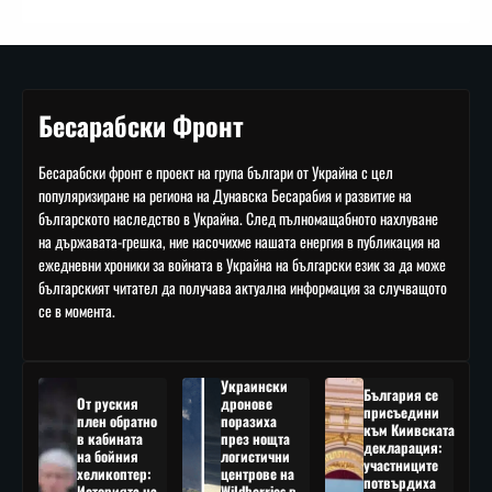
Бесарабски Фронт
Бесарабски фронт е проект на група българи от Украйна с цел
популяризиране на региона на Дунавска Бесарабия и развитие на
българското наследство в Украйна. След пълномащабното нахлуване
на държавата-грешка, ние насочихме нашата енергия в публикация на
ежедневни хроники за войната в Украйна на български език за да може
българският читател да получава актуална информация за случващото
се в момента.
Украински
България се
От руския
дронове
присъедини
плен обратно
поразиха
към Киивската
в кабината
през нощта
декларация:
на бойния
логистични
участниците
хеликоптер:
центрове на
потвърдиха
Историята на
Wildberries в