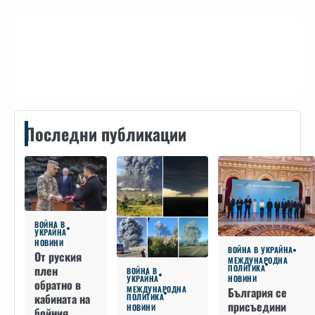
Контакти
Последни публикации
ВОЙНА В
УКРАЙНА
НОВИНИ
ВОЙНА В УКРАЙНА
От руския
МЕЖДУНАРОДНА
плен
ПОЛИТИКА
ВОЙНА В
УКРАЙНА
НОВИНИ
обратно в
МЕЖДУНАРОДНА
България се
кабината на
ПОЛИТИКА
присъедини
НОВИНИ
бойния