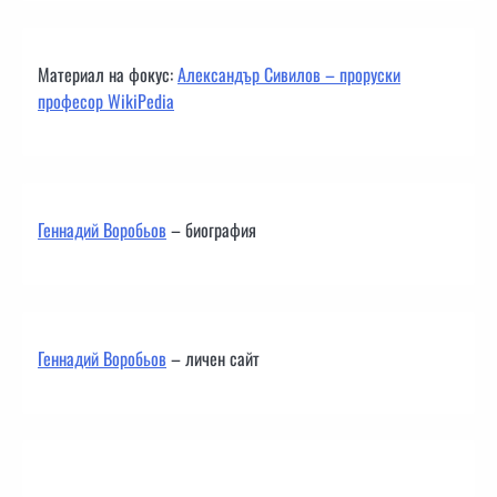
Материал на фокус:
Александър Сивилов – проруски
професор WikiPedia
Геннадий Воробьов
– биография
Геннадий Воробьов
– личен сайт