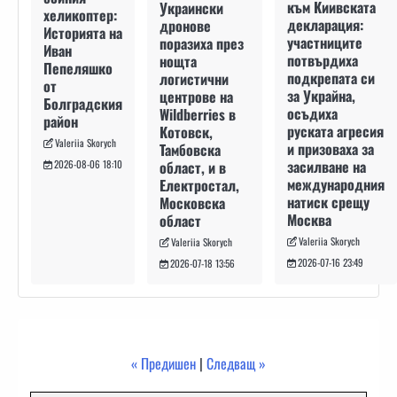
към Киивската
Украински
хеликоптер:
декларация:
дронове
Историята на
участниците
поразиха през
Иван
потвърдиха
нощта
Пепеляшко
подкрепата си
логистични
от
за Украйна,
центрове на
Болградския
осъдиха
Wildberries в
район
руската агресия
Котовск,
Valeriia Skorych
и призоваха за
Тамбовска
засилване на
област, и в
2026-08-06 18:10
международния
Електростал,
натиск срещу
Московска
Москва
област
Valeriia Skorych
Valeriia Skorych
2026-07-16 23:49
2026-07-18 13:56
« Предишен
|
Следващ »