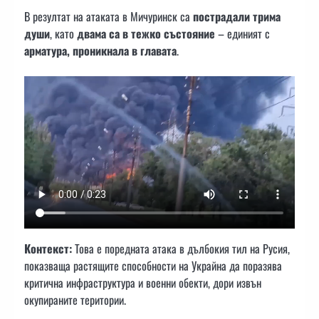
В резултат на атаката в Мичуринск са
пострадали трима
души
, като
двама са в тежко състояние
– единият с
арматура, проникнала в главата
.
Контекст:
Това е поредната атака в дълбокия тил на Русия,
показваща растящите способности на Украйна да поразява
критична инфраструктура и военни обекти, дори извън
окупираните територии.