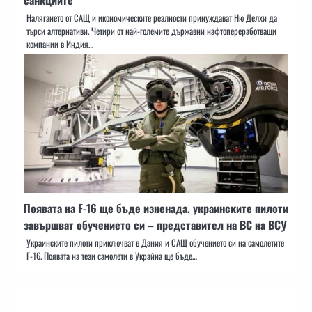
Налягането от САЩ и икономическите реалности принуждават Ню Делхи да
търси алтернативи. Четири от най-големите държавни нафтопереработващи
компании в Индия…
Появата на F-16 ще бъде изненада, украинските пилоти
завършват обучението си – представител на ВС на ВСУ
Украинските пилоти приключват в Дания и САЩ обучението си на самолетите
F-16. Появата на тези самолети в Украйна ще бъде…