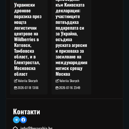
към Киивската
Украински
декларация:
дронове
участниците
поразиха през
потвърдиха
нощта
подкрепата си
логистични
за Украйна,
центрове на
осъдиха
Wildberries в
руската агресия
Котовск,
и призоваха за
Тамбовска
засилване на
област, и в
международния
Електростал,
натиск срещу
Московска
Москва
област
Valeriia Skorych
Valeriia Skorych
2026-07-16 23:49
2026-07-18 13:56
Контакти
Telegram
Facebook
info@besarabia.bg