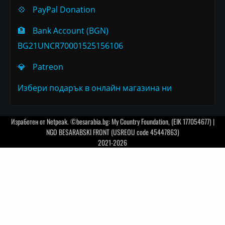
💠
PayPal Donation
🏦
Bank Account (BGN)
BG21UNCR70001525156106
💎
Patreon
Избери подарък в онлайн магазина ни
Изработен от
Netpeak
. ©besarabia.bg: My Country Foundation, (EIK 177054677) |
NGO BESARABSKI FRONT (USREOU code 45447863)
2021-2026