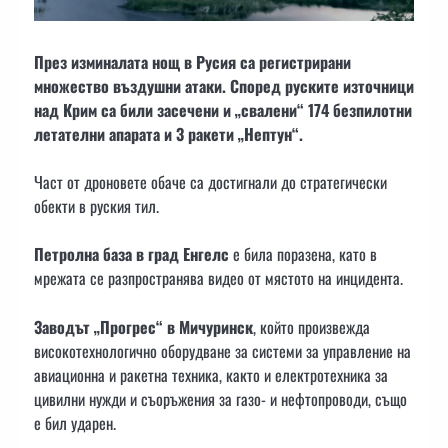
През изминалата нощ в Русия са регистрирани
множество въздушни атаки. Според руските източници
над Крим са били засечени и „свалени“ 174 безпилотни
летателни апарата и 3 ракети „Нептун“.
Част от дроновете обаче са достигнали до стратегически
обекти в руския тил.
Петролна база в град Енгелс
е била поразена, като в
мрежата се разпространява видео от мястото на инцидента.
Заводът „Прогрес“ в Мичуринск
, който произвежда
високотехнологично оборудване за системи за управление на
авиационна и ракетна техника, както и електротехника за
цивилни нужди и съоръжения за газо- и нефтопроводи, също
е бил ударен.