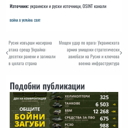
Източник:
украински и руски източници, OSINT канали
ВОЙНА В УКРАЙНА
СВЯТ
Навигация
Русия извърши масирана
Мощен удар по врага: Украинската
атака срещу Украйна:
армия унищожи стратегически
десетки ранени и загинали
авиобази на Русия и ключова
в цялата страна
военна инфраструктура
Подобни публикации