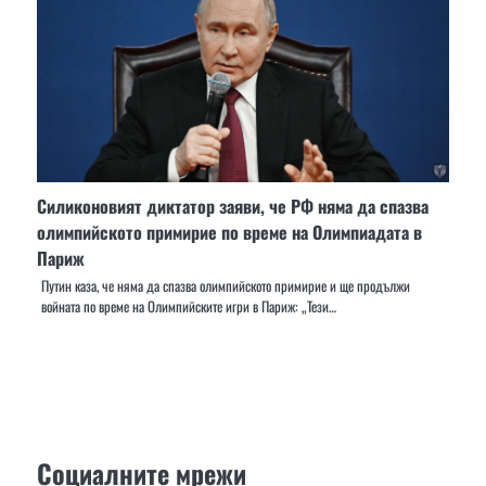
Силиконовият диктатор заяви, че РФ няма да спазва
олимпийското примирие по време на Олимпиадата в
Париж
Путин каза, че няма да спазва олимпийското примирие и ще продължи
войната по време на Олимпийските игри в Париж: „Тези…
Социалните мрежи