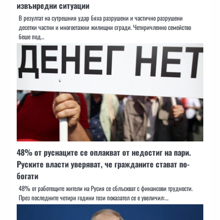
извънредни ситуации
В резултат на сутрешния удар бяха разрушени и частично разрушени
десетки частни и многоетажни жилищни сгради. Четиричленно семейство
беше под…
48% от руснаците се оплакват от недостиг на пари.
Руските власти уверяват, че гражданите стават по-
богати
48% от работещите жители на Русия се сблъскват с финансови трудности.
През последните четири години този показател се е увеличил:…