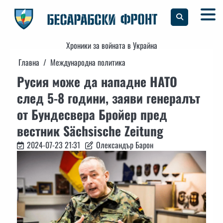
Skip
to
content
Хроники за войната в Украйна
Главна
Международна политика
Русия може да нападне НАТО
след 5-8 години, заяви генералът
от Бундесвера Бройер пред
вестник Sächsische Zeitung
2024-07-23 21:31
Олександър Барон