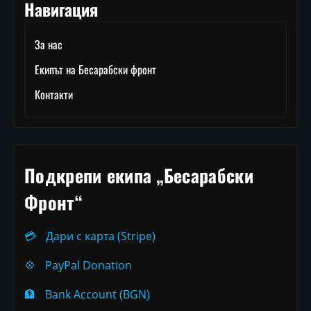
Навигация
За нас
Екипът на Бесарабски фронт
Контакти
Подкрепи екипа „Бесарабски
Фронт“
💳
Дари с карта (Stripe)
💠
PayPal Donation
🏦
Bank Account (BGN)