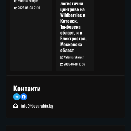
Valeriia Skorych
логистични
2026-08-08 21:10
центрове на
Wildberries в
Котовск,
Тамбовска
област, и в
Електростал,
Московска
област
Valeriia Skorych
2026-07-18 13:56
Контакти
Telegram
Facebook
info@besarabia.bg