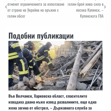
отменят ограниченията за използване
голям брой жива сила в
от страна на Украйна на оръжия с
посока Купянск, –
голям обсег
Купянската ГВА
Подобни публикации
Във Волчанск, Харковска област, спасителите
извадиха двама мъже изпод развалините, още една
жена загина от обстрел, – Държавната служба за