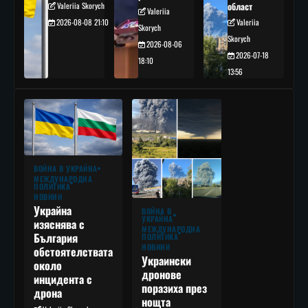
Valeriia Skorych
област
Valeriia
2026-08-08 21:10
Valeriia
Skorych
Skorych
2026-08-06
2026-07-18
18:10
13:56
ВОЙНА В УКРАЙНА
МЕЖДУНАРОДНА
ПОЛИТИКА
НОВИНИ
Украйна
ВОЙНА В
УКРАЙНА
изяснява с
МЕЖДУНАРОДНА
България
ПОЛИТИКА
НОВИНИ
обстоятелствата
Украински
около
дронове
инцидента с
поразиха през
дрона
нощта