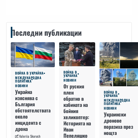
Последни публикации
ВОЙНА В
ВОЙНА В УКРАЙНА
УКРАЙНА
МЕЖДУНАРОДНА
НОВИНИ
ПОЛИТИКА
От руския
НОВИНИ
Украйна
плен
ВОЙНА В
УКРАЙНА
изяснява с
обратно в
МЕЖДУНАРОДНА
България
кабината на
ПОЛИТИКА
НОВИНИ
обстоятелствата
бойния
Украински
около
хеликоптер:
дронове
инцидента с
Историята на
поразиха през
дрона
Иван
нощта
Пепеляшко
Valeriia Skorych