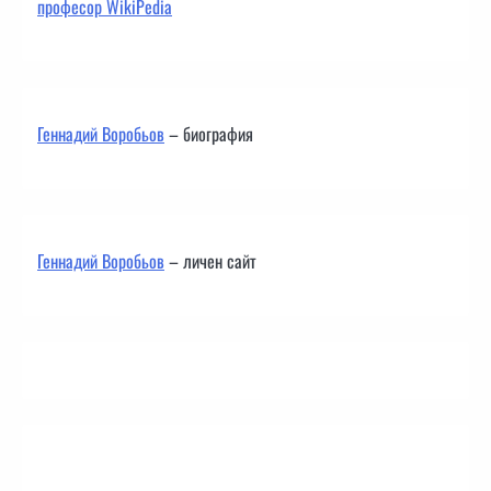
професор WikiPedia
Геннадий Воробьов
– биография
Геннадий Воробьов
– личен сайт
Контакти