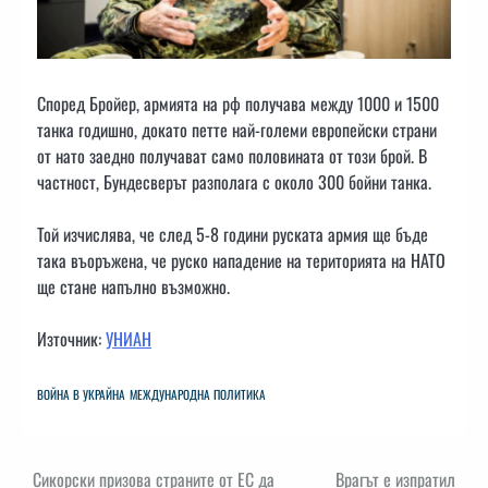
Според Бройер, армията на рф получава между 1000 и 1500
танка годишно, докато петте най-големи европейски страни
от нато заедно получават само половината от този брой. В
частност, Бундесверът разполага с около 300 бойни танка.
Той изчислява, че след 5-8 години руската армия ще бъде
така въоръжена, че руско нападение на територията на НАТО
ще стане напълно възможно.
Източник:
УНИАН
ВОЙНА В УКРАЙНА
МЕЖДУНАРОДНА ПОЛИТИКА
Навигация
Сикорски призова страните от ЕС да
Врагът е изпратил