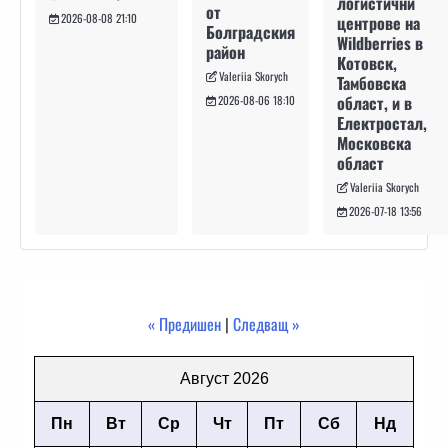
логистични
от
2026-08-08 21:10
центрове на
Болградския
Wildberries в
район
Котовск,
Valeriia Skorych
Тамбовска
област, и в
2026-08-06 18:10
Електростал,
Московска
област
Valeriia Skorych
2026-07-18 13:56
« Предишен
|
Следващ »
Август 2026
Пн
Вт
Ср
Чт
Пт
Сб
Нд