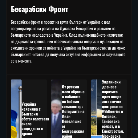
Бесарабски Фронт
Бесарабски фронт е проект на група българи от Украйна с цел
популяризиране на региона на Дунавска Бесарабия и развитие на
българското наследство в Украйна. След пълномащабното нахлуване
на държавата-грешка, ние насочихме нашата енергия в публикация на
ежедневни хроники за войната в Украйна на български език за да може
българският читател да получава актуална информация за случващото
се в момента.
Украински
От руския
дронове
плен обратно
поразиха
в кабината
през нощта
на бойния
логистични
Украйна
хеликоптер:
центрове на
изяснява с
Историята на
Wildberries в
България
Иван
Котовск,
обстоятелствата
Пепеляшко
Тамбовска
около
от
област, и в
инцидента с
Болградския
Електростал,
дрона
район
Московска