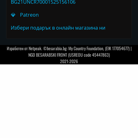
BG21UNCR70001525156106
💎
Patreon
Избери подарък в онлайн магазина ни
Изработен от
Netpeak
. ©besarabia.bg: My Country Foundation, (EIK 177054677) |
NGO BESARABSKI FRONT (USREOU code 45447863)
2021-2026