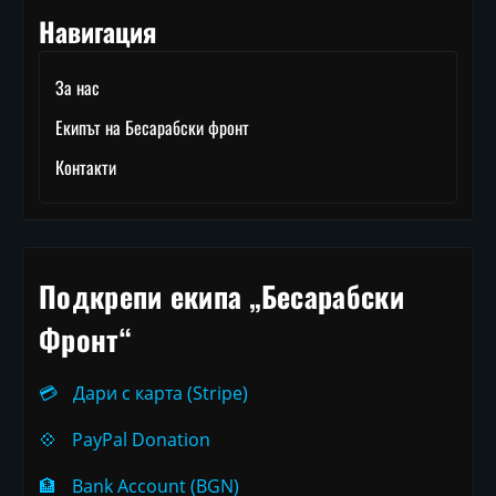
Навигация
За нас
Екипът на Бесарабски фронт
Контакти
Подкрепи екипа „Бесарабски
Фронт“
💳
Дари с карта (Stripe)
💠
PayPal Donation
🏦
Bank Account (BGN)