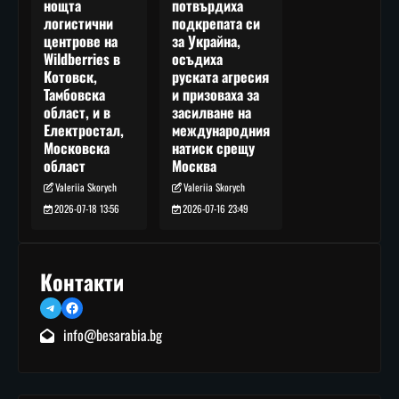
потвърдиха
нощта
подкрепата си
логистични
за Украйна,
центрове на
осъдиха
Wildberries в
руската агресия
Котовск,
и призоваха за
Тамбовска
засилване на
област, и в
международния
Електростал,
натиск срещу
Московска
Москва
област
Valeriia Skorych
Valeriia Skorych
2026-07-16 23:49
2026-07-18 13:56
Контакти
Telegram
Facebook
info@besarabia.bg