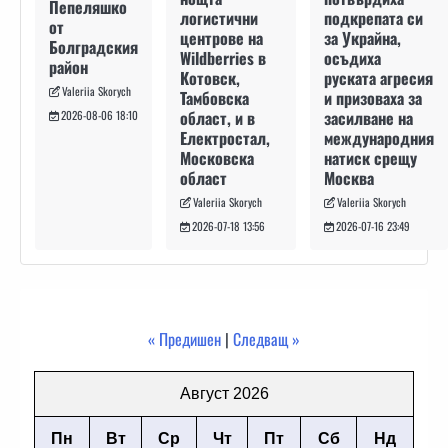
Пепеляшко
подкрепата си
логистични
от
за Украйна,
центрове на
Болградския
осъдиха
Wildberries в
район
руската агресия
Котовск,
Valeriia Skorych
и призоваха за
Тамбовска
засилване на
област, и в
2026-08-06 18:10
международния
Електростал,
натиск срещу
Московска
Москва
област
Valeriia Skorych
Valeriia Skorych
2026-07-16 23:49
2026-07-18 13:56
« Предишен
|
Следващ »
Август 2026
Пн
Вт
Ср
Чт
Пт
Сб
Нд