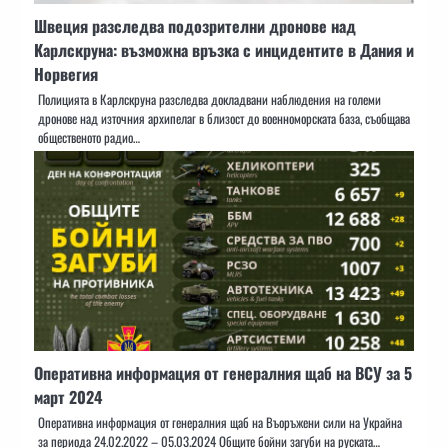
Швеция разследва подозрителни дронове над
Карлскруна: възможна връзка с инцидентите в Дания и
Норвегия
Полицията в Карлскруна разследва докладвани наблюдения на големи
дронове над източния архипелаг в близост до военноморската база, съобщава
общественото радио…
Оперативна информация от генералния щаб на ВСУ за 5
март 2024
Оперативна информация от генералния щаб на Въоръжени сили на Украйна
за периода 24.02.2022 – 05.03.2024 Общите бойни загуби на руската…