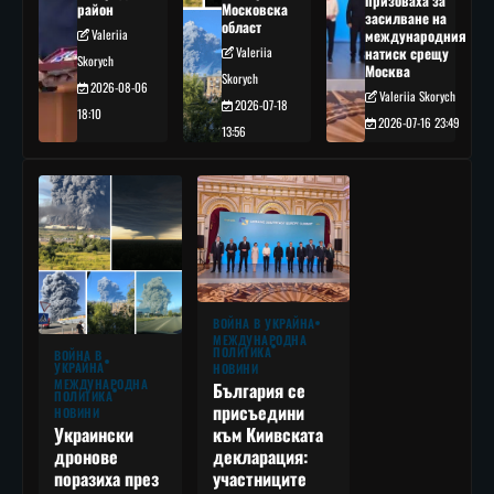
призоваха за
район
Московска
засилване на
област
Valeriia
международния
Valeriia
натиск срещу
Skorych
Москва
Skorych
2026-08-06
Valeriia Skorych
2026-07-18
18:10
2026-07-16 23:49
13:56
ВОЙНА В УКРАЙНА
МЕЖДУНАРОДНА
ПОЛИТИКА
ВОЙНА В
УКРАЙНА
НОВИНИ
МЕЖДУНАРОДНА
България се
ПОЛИТИКА
присъедини
НОВИНИ
към Киивската
Украински
декларация:
дронове
участниците
поразиха през