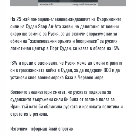
На 25 май помощник-главнокомандващият на Въоръжените
сили на Судан Ясер Ал-Ата заяви, че делегация от военни
скоро ще замине за Русия, за да сключи споразумение за
обмен на “жизненоважни оръжия и боеприпаси” за руския
логистичен център в Порт Судан, се казва в обзора на ISW.
ISW и преди е оценявала, че Русия може да смени страната
си в гражданската война в Судан, за да подкрепи ВСС и да
установи своя военноморска база в Червено море.
Военните анализатори смятат, че руската подкрепа за
суданските въоръжени сили би била от голяма полза за
Иран, тъй като би сближила руската и иранската политика и
стратегия в региона.
Източник: Інформаційний спротив