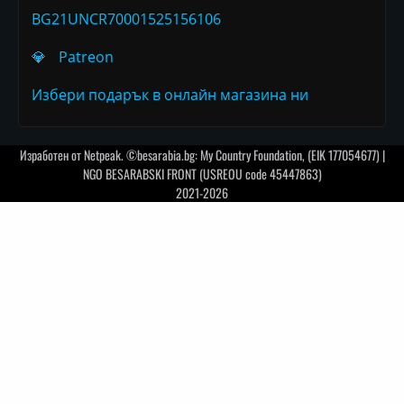
BG21UNCR70001525156106
💎
Patreon
Избери подарък в онлайн магазина ни
Изработен от
Netpeak
. ©besarabia.bg: My Country Foundation, (EIK 177054677) |
NGO BESARABSKI FRONT (USREOU code 45447863)
2021-2026