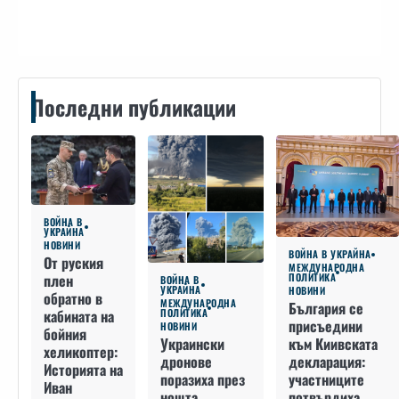
Контакти
Последни публикации
ВОЙНА В
УКРАЙНА
НОВИНИ
ВОЙНА В УКРАЙНА
От руския
МЕЖДУНАРОДНА
плен
ПОЛИТИКА
ВОЙНА В
УКРАЙНА
НОВИНИ
обратно в
МЕЖДУНАРОДНА
България се
кабината на
ПОЛИТИКА
присъедини
НОВИНИ
бойния
към Киивската
Украински
хеликоптер:
декларация:
дронове
Историята на
участниците
поразиха през
Иван
потвърдиха
нощта