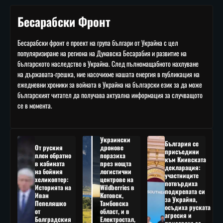
Бесарабски Фронт
Бесарабски фронт е проект на група българи от Украйна с цел
популяризиране на региона на Дунавска Бесарабия и развитие на
българското наследство в Украйна. След пълномащабното нахлуване
на държавата-грешка, ние насочихме нашата енергия в публикация на
ежедневни хроники за войната в Украйна на български език за да може
българският читател да получава актуална информация за случващото
се в момента.
Украински
България се
От руския
дронове
присъедини
плен обратно
поразиха
към Киивската
в кабината
през нощта
декларация:
на бойния
логистични
участниците
хеликоптер:
центрове на
потвърдиха
Историята на
Wildberries в
подкрепата си
Иван
Котовск,
за Украйна,
Пепеляшко
Тамбовска
осъдиха руската
от
област, и в
агресия и
Болградския
Електростал,