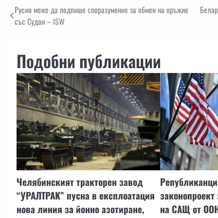
Навигация
Русия може да подпише споразумение за обмен на оръжие
Белар
със Судан – ISW
Подобни публикации
Челябинският тракторен завод
Републиканци 
“УРАЛТРАК” пусна в експлоатация
законопроект 
нова линия за йонно азотиране,
на САЩ от ООН