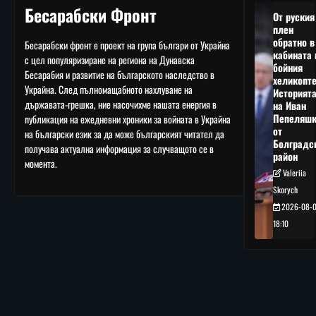
Бесарабски Фронт
От руския
плен
обратно в
Бесарабски фронт е проект на група българи от Украйна
кабината 
с цел популяризиране на региона на Дунавска
бойния
Бесарабия и развитие на българското наследство в
хеликопте
Украйна. След пълномащабното нахлуване на
Историят
държавата-грешка, ние насочихме нашата енергия в
на Иван
Пепеляшк
публикация на ежедневни хроники за войната в Украйна
от
на български език за да може българският читател да
Болградс
получава актуална информация за случващото се в
район
момента.
Valeriia
Skorych
2026-08-
18:10