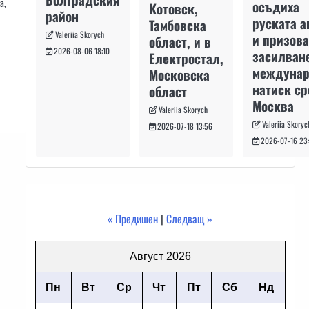
а,
осъдиха
Котовск,
район
руската а
Тамбовска
Valeriia Skorych
и призова
област, и в
2026-08-06 18:10
засилван
Електростал,
междуна
Московска
натиск с
област
Москва
Valeriia Skorych
Valeriia Skoryc
2026-07-18 13:56
2026-07-16 23
« Предишен
|
Следващ »
Август 2026
Пн
Вт
Ср
Чт
Пт
Сб
Нд