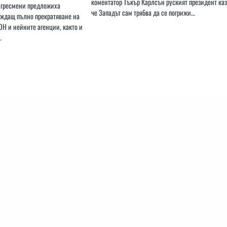
коментатор Тъкър Карлсън руският президент каз
нгресмени предложиха
че Западът сам трябва да се погрижи…
иждащ пълно прекратяване на
Н и нейните агенции, както и
…