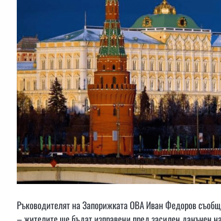
Ръководителят на Запорижката ОВА Иван Федоров съобщи
– жителите ще бъдат изправени пред засилен данъчен на