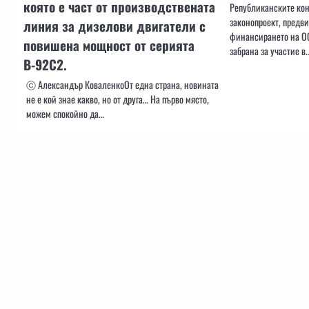
която е част от производствената
Републиканските ко
законопроект, предв
линия за дизелови двигатели с
финансирането на ОО
повишена мощност от серията
забрана за участие в
В-92C2.
ⓒ Александър КоваленкоОт една страна, новината
не е кой знае какво, но от друга… На първо място,
можем спокойно да…