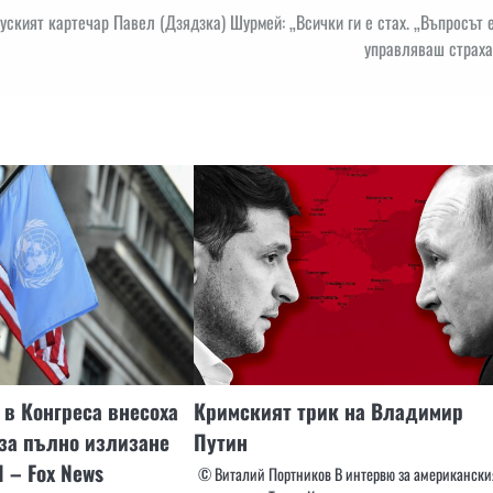
уският картечар Павел (Дзядзка) Шурмей: „Всички ги е стах. „Въпросът 
управляваш страха
в Конгреса внесоха
Кримският трик на Владимир
за пълно излизане
Путин
 – Fox News
© Виталий Портников В интервю за американски