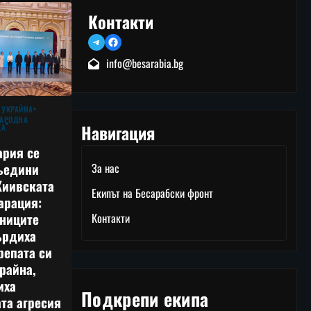
Контакти
Telegram
Facebook
info@besarabia.bg
 УКРАЙНА
АРОДНА
Навигация
КА
ария се
ъедини
За нас
Киивската
Екипът на Бесарабски фронт
арация:
тниците
Контакти
ърдиха
репата си
райна,
иха
Подкрепи екипа
та агресия