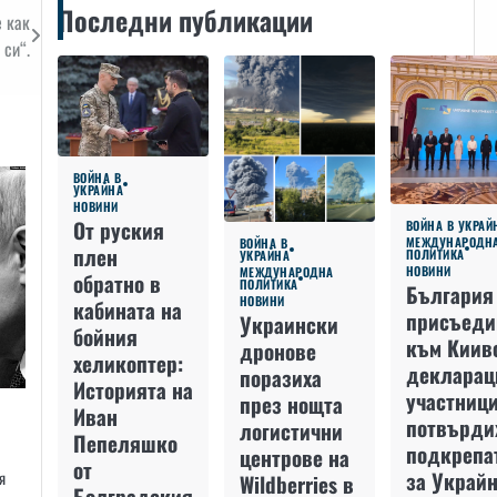
Последни публикации
е как
 си“.
ВОЙНА В
УКРАЙНА
НОВИНИ
От руския
ВОЙНА В УКРАЙ
МЕЖДУНАРОДН
ВОЙНА В
плен
ПОЛИТИКА
УКРАЙНА
НОВИНИ
МЕЖДУНАРОДНА
обратно в
ПОЛИТИКА
България
НОВИНИ
кабината на
присъеди
Украински
бойния
към Киив
дронове
хеликоптер:
декларац
поразиха
Историята на
участниц
през нощта
Иван
потвърди
логистични
Пепеляшко
подкрепа
центрове на
от
за Украйн
я
Wildberries в
Болградския