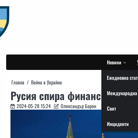
Skip
to
content
Новини
Ежедневна стат
Главна
Война в Украйна
Русия спира финансирането 
Международна 
2024-05-28 15:24
Олександър Барон
Свят
Инциденти