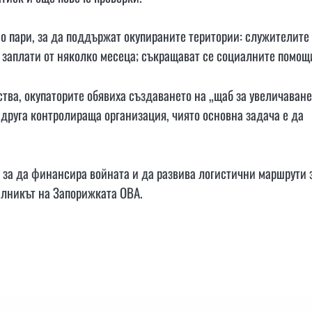
о пари, за да поддържат окупираните територии: служителите
заплати от няколко месеца; съкращават се социалните помощ
ства, окупаторите обявиха създаването на „щаб за увеличаване
 друга контролираща организация, чиято основна задача е да
, за да финансира войната и да развива логистични маршрути 
алникът на Запорижката ОВА.