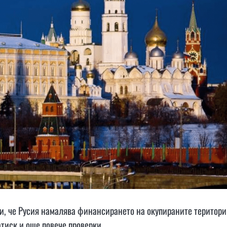
, че Русия намалява финансирането на окупираните територ
тиск и още повече проверки.