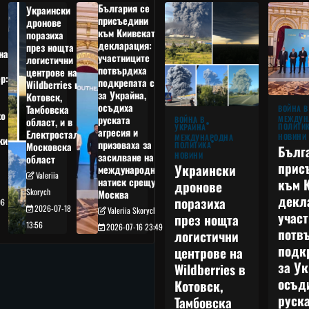
България се
Украински
присъедини
дронове
към Киивската
поразиха
декларация:
през нощта
на
участниците
логистични
потвърдиха
центрове на
р:
подкрепата си
Wildberries в
а
за Украйна,
Котовск,
осъдиха
Тамбовска
ВОЙНА В
о
руската
МЕЖДУН
ВОЙНА В
област, и в
ПОЛИТИ
УКРАЙНА
агресия и
Електростал,
НОВИНИ
МЕЖДУНАРОДНА
кия
призоваха за
ПОЛИТИКА
Московска
Бълг
НОВИНИ
засилване на
област
прис
Украински
международния
Valeriia
към 
натиск срещу
дронове
Skorych
Москва
декл
поразиха
06
2026-07-18
Valeriia Skorych
учас
през нощта
13:56
2026-07-16 23:49
потв
логистични
подк
центрове на
за Ук
Wildberries в
осъд
Котовск,
руска
Тамбовска