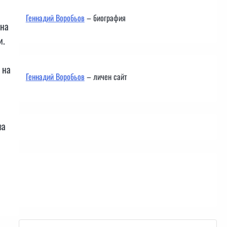
Геннадий Воробьов
– биография
 на
и.
 на
Геннадий Воробьов
– личен сайт
за
Контакти