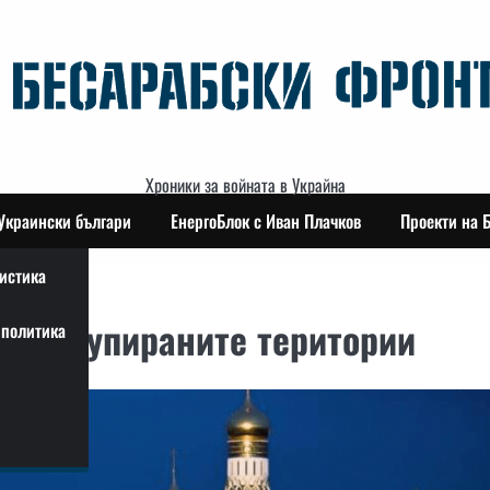
Хроники за войната в Украйна
Украински българи
ЕнергоБлок с Иван Плачков
Проекти на 
истика
на окупираните територии
политика