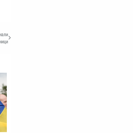
инали
ници