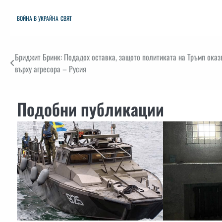
ВОЙНА В УКРАЙНА
СВЯТ
Навигация
Бриджит Бринк: Подадох оставка, защото политиката на Тръмп оказв
върху агресора – Русия
Подобни публикации