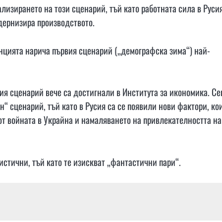
ализирането на този сценарий, тъй като работната сила в Руси
одернизира производството.
енцията нарича първия сценарий („демографска зима“) най-
ия сценарий вече са достигнали в Института за икономика. Се
ен“ сценарий, тъй като в Русия са се появили нови фактори, ко
т войната в Украйна и намаляването на привлекателността на
стични, тъй като те изискват „фантастични пари“.