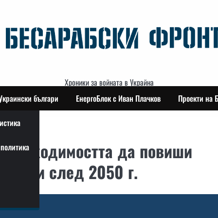
Хроники за войната в Украйна
Украински българи
ЕнергоБлок с Иван Плачков
Проекти на 
истика
 необходимостта да повиши
политика
години след 2050 г.