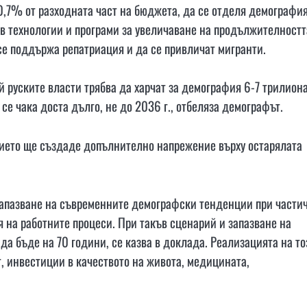
 0,7% от разходната част на бюджета, да се отделя демографи
 в технологии и програми за увеличаване на продължителностт
се поддържа репатриация и да се привличат мигранти.
й руските власти трябва да харчат за демография 6-7 трилион
се чака доста дълго, не до 2036 г., отбеляза демографът.
ението ще създаде допълнително напрежение върху остарялата
запазване на съвременните демографски тенденции при части
 на работните процеси. При такъв сценарий и запазване на
а бъде на 70 години, се казва в доклада. Реализацията на то
, инвестиции в качеството на живота, медицината,