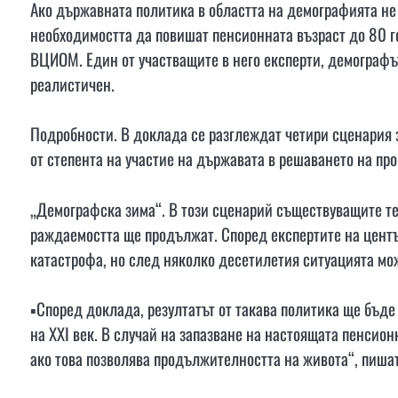
Ако държавната политика в областта на демографията не 
необходимостта да повишат пенсионната възраст до 80 г
ВЦИОМ. Един от участващите в него експерти, демографът
реалистичен.
Подробности. В доклада се разглеждат четири сценария з
от степента на участие на държавата в решаването на пр
„Демографска зима“. В този сценарий съществуващите т
раждаемостта ще продължат. Според експертите на център
катастрофа, но след няколко десетилетия ситуацията мо
▪️Според доклада, резултатът от такава политика ще бъд
на XXI век. В случай на запазване на настоящата пенсио
ако това позволява продължителността на живота“, пишат