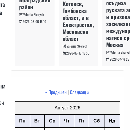
осъдиха
Котовск,
ята
район
руската а
Тамбовска
а
Valeriia Skorych
и призова
област, и в
2026-08-06 18:10
засилван
Електростал,
междуна
Московска
а
натиск с
област
Москва
Valeriia Skorych
Valeriia Skoryc
2026-07-18 13:56
2026-07-16 23
чна
« Предишен
|
Следващ »
зи
Август 2026
Пн
Вт
Ср
Чт
Пт
Сб
Нд