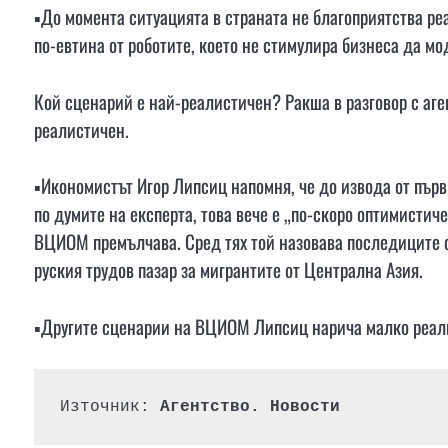
▪️До момента ситуацията в страната не благоприятства ре
по-евтина от роботите, което не стимулира бизнеса да м
Кой сценарий е най-реалистичен? Ракша в разговор с аг
реалистичен.
▪️Икономистът Игор Липсиц напомня, че до извода от първ
по думите на експерта, това вече е „по-скоро оптимистич
ВЦИОМ премълчава. Сред тях той назовава последиците о
руския трудов пазар за мигрантите от Централна Азия.
▪️Другите сценарии на ВЦИОМ Липсиц нарича малко реали
Източник: 
Агентство. Новости