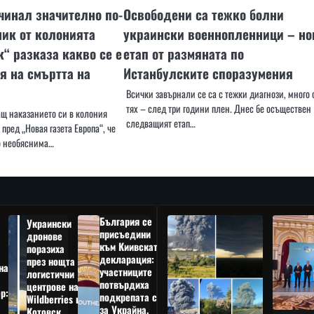
чинал значително по-
Освободени са тежко болни
ник от колонията
украински военнопленници – но
“ разказа какво се е
етап от размяната по
я на смъртта на
Истанбулските споразумения
Всички завърнали се са с тежки диагнози, много 
тях – след три години плен. Днес бе осъществен
щ наказанието си в колония
следващият етап…
 пред „Новая газета Европа“, че
ло необяснима…
България се
Украински
присъедини
дронове
към Киивската
поразиха
декларация:
през нощта
на
участниците
логистични
потвърдиха
центрове на
р:
подкрепата си
Wildberries в
а
за Украйна,
Котовск,