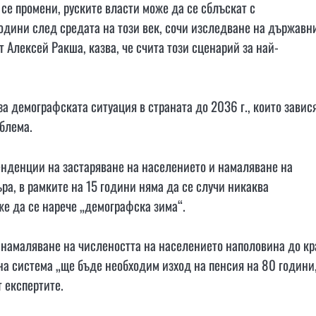
се промени, руските власти може да се сблъскат с
одини след средата на този век, сочи изследване на държавн
 Алексей Ракша, казва, че счита този сценарий за най-
а демографската ситуация в страната до 2036 г., които завис
облема.
енденции на застаряване на населението и намаляване на
а, в рамките на 15 години няма да се случи никаква
же да се нарече „демографска зима“.
е намаляване на числеността на населението наполовина до кр
нна система „ще бъде необходим изход на пенсия на 80 години
 експертите.