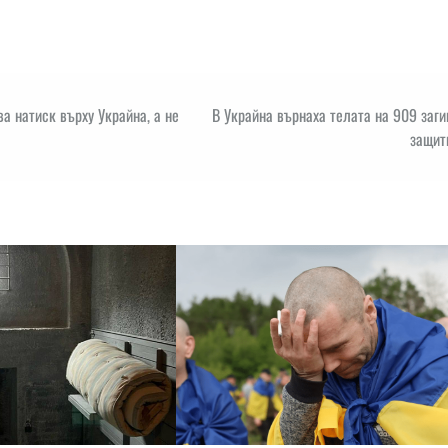
а натиск върху Украйна, а не
В Украйна върнаха телата на 909 заг
защит