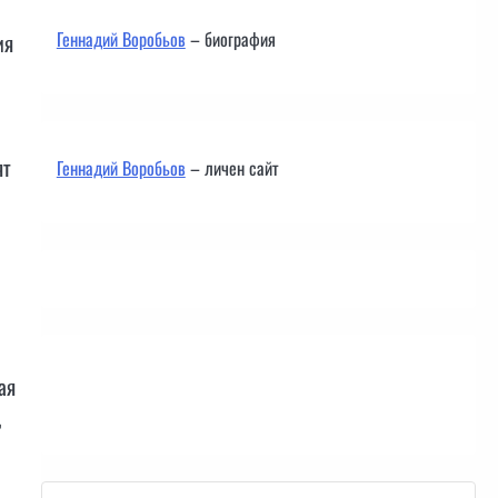
Геннадий Воробьов
– биография
ия
ят
Геннадий Воробьов
– личен сайт
ая
Контакти
,