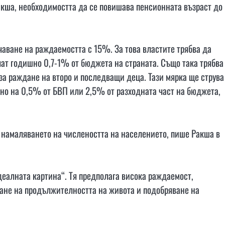
акша, необходимостта да се повишава пенсионната възраст до
аване на раждаемостта с 15%. За това властите трябва да
ат годишно 0,7-1% от бюджета на страната. Също така трябва
 за раждане на второ и последващи деца. Тази мярка ще струва
тно на 0,5% от БВП или 2,5% от разходната част на бюджета,
ят намаляването на числеността на населението, пише Ракша в
идеалната картина“. Тя предполага висока раждаемост,
ване на продължителността на живота и подобряване на