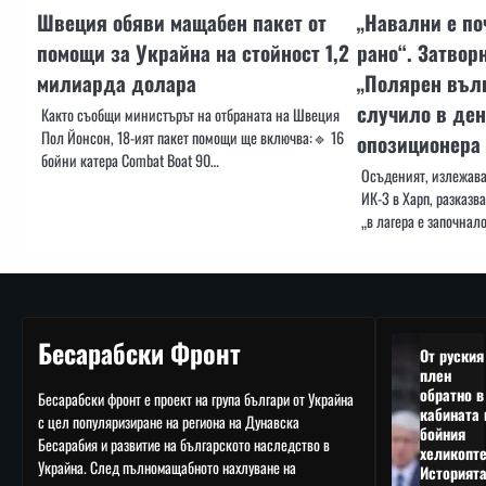
Швеция обяви мащабен пакет от
„Навални е по
помощи за Украйна на стойност 1,2
рано“. Затвор
милиарда долара
„Полярен вълк
случило в ден
Както съобщи министърът на отбраната на Швеция
Пол Йонсон, 18-ият пакет помощи ще включва:🔹 16
опозиционера
бойни катера Combat Boat 90…
Осъденият, излежава
ИК-3 в Харп, разказва
„в лагера е започна
Бесарабски Фронт
От руския
плен
обратно в
Бесарабски фронт е проект на група българи от Украйна
кабината 
с цел популяризиране на региона на Дунавска
бойния
Бесарабия и развитие на българското наследство в
хеликопте
Украйна. След пълномащабното нахлуване на
Историят