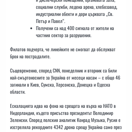
социални служби, ледена арена, хлебозавод,
индустриални обекти и дори църквата „Св.
Петър и Павел“.
Получени са над 400 сигнала от жители на
частния сектор за разрушения.
Филатов подчерта, че линейките не смогват да обслужват
броя на пострадалите.
Същевременно, според CNN, понеделник и вторник са били
най-смъртоносните за Украйна от месеци насам – с общо 46
загинали в Киев, Сумска, Херсонска, Донецка и Одеска
области.
Ескалацията идва на фона на срещата на върха на НАТО в
Нидерландия, където присъства президентът Володимир
Зеленски. Според полския аналитик Конрад Музыка, Русия е
изстреляла рекордните 4342 дрона срещу Украйна само през