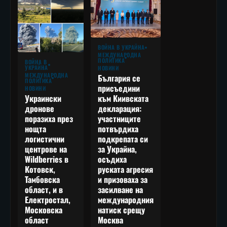
ВОЙНА В УКРАЙНА
МЕЖДУНАРОДНА
ПОЛИТИКА
ВОЙНА В
УКРАЙНА
НОВИНИ
МЕЖДУНАРОДНА
България се
ПОЛИТИКА
присъедини
НОВИНИ
към Киивската
Украински
декларация:
дронове
участниците
поразиха през
потвърдиха
нощта
подкрепата си
логистични
за Украйна,
центрове на
осъдиха
Wildberries в
руската агресия
Котовск,
и призоваха за
Тамбовска
засилване на
област, и в
международния
Електростал,
натиск срещу
Московска
Москва
област