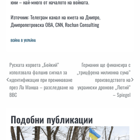
юни – най-много от началото на войната.
Източник: Телеграм канал на кмета на Днипро,
Днипропетровска ОВА, CNN, Rochan Consulting
ВОЙНА В УКРАЙНА
Навигация
Руската корвета „Бойкий“
Германия ще финансира с
използвала фалшив сигнал за
„трицфрена милионна сума“
идентификация при преминаване
производството на
през Ла Манша – разследване на
украински дронове „Лютий“
BBC
– Spiegel
Подобни публикации