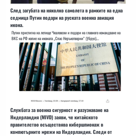
След загубата на няколко самолета в рамките на една
седмица Путин подари на руската военна авиация
икона.
Путин пристигна на летище Чкаловски и подари на главного командване на
ВКС на РФ копие на иконата „Спас Неръкотворни“ (Убрус).…
Службата за военна сигурност и разузнаване на
Нидерландия (MIVD) заяви, че китайското
правителство осъществява кибершпионаж в
компютърните мрежи на Нидерландия. Следи от