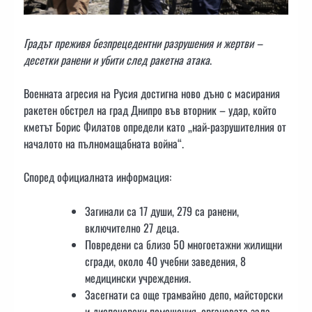
Градът преживя безпрецедентни разрушения и жертви –
десетки ранени и убити след ракетна атака
.
Военната агресия на Русия достигна ново дъно с масирания
ракетен обстрел на град Днипро във вторник – удар, който
кметът Борис Филатов определи като „най-разрушителния от
началото на пълномащабната война“.
Според официалната информация:
Загинали са 17 души, 279 са ранени,
включително 27 деца.
Повредени са близо 50 многоетажни жилищни
сгради, около 40 учебни заведения, 8
медицински учреждения.
Засегнати са още трамвайно депо, майсторски
и диспечерски помещения, органовата зала,