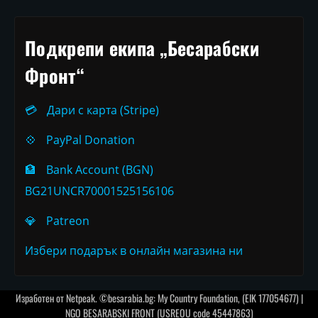
Подкрепи екипа „Бесарабски
Фронт“
💳
Дари с карта (Stripe)
💠
PayPal Donation
🏦
Bank Account (BGN)
BG21UNCR70001525156106
💎
Patreon
Избери подарък в онлайн магазина ни
Изработен от
Netpeak
. ©besarabia.bg: My Country Foundation, (EIK 177054677) |
NGO BESARABSKI FRONT (USREOU code 45447863)