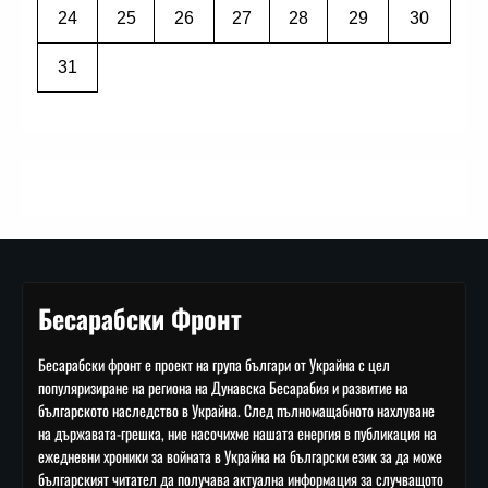
24
25
26
27
28
29
30
31
Бесарабски Фронт
Бесарабски фронт е проект на група българи от Украйна с цел
популяризиране на региона на Дунавска Бесарабия и развитие на
българското наследство в Украйна. След пълномащабното нахлуване
на държавата-грешка, ние насочихме нашата енергия в публикация на
ежедневни хроники за войната в Украйна на български език за да може
българският читател да получава актуална информация за случващото