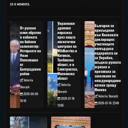
се в момента.
Украински
България се
От руския
дронове
присъедини
плен обратно
поразиха
към Киивската
в кабината
през нощта
декларация:
на бойния
логистични
участниците
хеликоптер:
центрове на
потвърдиха
Историята на
Wildberries в
подкрепата си
Иван
Котовск,
за Украйна,
Пепеляшко
Тамбовска
осъдиха руската
от
област, и в
агресия и
Болградския
Електростал,
призоваха за
район
Московска
засилване на
област
Valeriia
международния
Valeriia
натиск срещу
Skorych
Москва
Skorych
2026-08-06
Valeriia Skorych
2026-07-18
18:10
2026-07-16 23:49
13:56