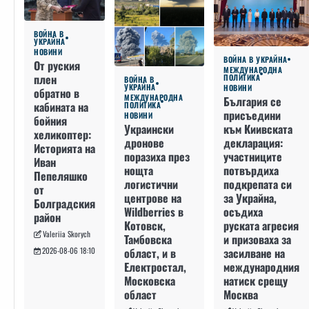
ВОЙНА В
УКРАЙНА
НОВИНИ
ВОЙНА В УКРАЙНА
От руския
МЕЖДУНАРОДНА
плен
ПОЛИТИКА
ВОЙНА В
УКРАЙНА
НОВИНИ
обратно в
МЕЖДУНАРОДНА
България се
кабината на
ПОЛИТИКА
присъедини
НОВИНИ
бойния
към Киивската
Украински
хеликоптер:
декларация:
дронове
Историята на
участниците
поразиха през
Иван
потвърдиха
нощта
Пепеляшко
подкрепата си
логистични
от
за Украйна,
центрове на
Болградския
осъдиха
Wildberries в
район
руската агресия
Котовск,
Valeriia Skorych
и призоваха за
Тамбовска
засилване на
област, и в
2026-08-06 18:10
международния
Електростал,
натиск срещу
Московска
Москва
област