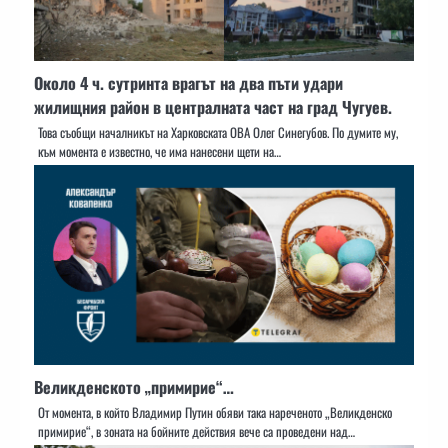
Около 4 ч. сутринта врагът на два пъти удари
жилищния район в централната част на град Чугуев.
Това съобщи началникът на Харковската ОВА Олег Синегубов. По думите му,
към момента е известно, че има нанесени щети на…
Великденското „примирие“…
От момента, в който Владимир Путин обяви така нареченото „Великденско
примирие“, в зоната на бойните действия вече са проведени над…