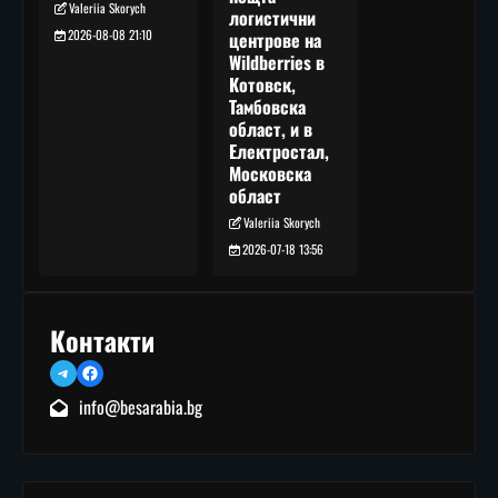
Valeriia Skorych
логистични
2026-08-08 21:10
центрове на
Wildberries в
Котовск,
Тамбовска
област, и в
Електростал,
Московска
област
Valeriia Skorych
2026-07-18 13:56
Контакти
Telegram
Facebook
info@besarabia.bg