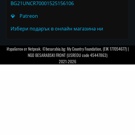
BG21UNCR70001525156106
💎
Patreon
Избери подарък в онлайн магазина ни
Изработен от
Netpeak
. ©besarabia.bg: My Country Foundation, (EIK 177054677) |
NGO BESARABSKI FRONT (USREOU code 45447863)
2021-2026