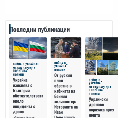
Последни публикации
ВОЙНА В
ВОЙНА В УКРАЙНА
УКРАЙНА
МЕЖДУНАРОДНА
НОВИНИ
ПОЛИТИКА
От руския
НОВИНИ
Украйна
плен
ВОЙНА В
УКРАЙНА
изяснява с
обратно в
МЕЖДУНАРОДНА
България
кабината на
ПОЛИТИКА
НОВИНИ
обстоятелствата
бойния
Украински
около
хеликоптер:
дронове
инцидента с
Историята на
поразиха през
дрона
Иван
нощта
Пепеляшко
Valeriia Skorych