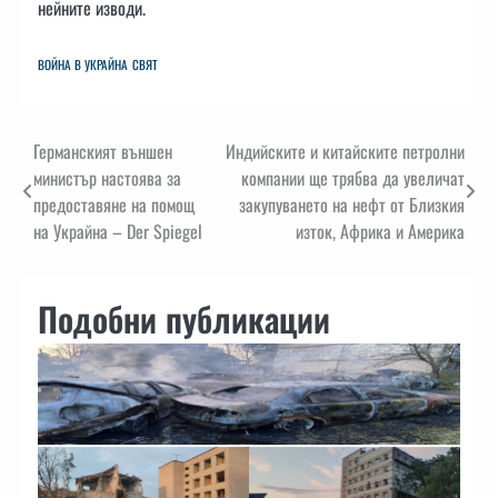
нейните изводи.
ВОЙНА В УКРАЙНА
СВЯТ
Навигация
Германският външен
Индийските и китайските петролни
министър настоява за
компании ще трябва да увеличат
предоставяне на помощ
закупуването на нефт от Близкия
на Украйна – Der Spiegel
изток, Африка и Америка
Подобни публикации