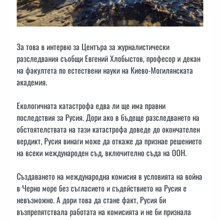
За това в интервю за Центъра за журналистически
разследвания съобщи Евгений Хлобыстов, професор и декан
на факултета по естествени науки на Киево-Могилянската
академия.
Екологичната катастрофа едва ли ще има правни
последствия за Русия. Дори ако в бъдеще разследването на
обстоятелствата на тази катастрофа доведе до окончателен
вердикт, Русия винаги може да откаже да признае решението
на всеки международен съд, включително съда на ООН.
Създаването на международна комисия в условията на война
в Черно море без съгласието и съдействието на Русия е
невъзможно. А дори това да стане факт, Русия би
възпрепятствала работата на комисията и не би признала