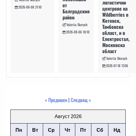
логистични
от
2026-08-08 21:10
центрове на
Болградския
Wildberries в
район
Котовск,
Valeriia Skorych
Тамбовска
област, и в
2026-08-06 18:10
Електростал,
Московска
област
Valeriia Skorych
2026-07-18 13:56
« Предишен
|
Следващ »
Август 2026
Пн
Вт
Ср
Чт
Пт
Сб
Нд