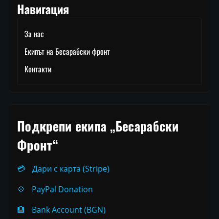
Навигация
За нас
Екипът на Бесарабски фронт
Контакти
Подкрепи екипа „Бесарабски
Фронт“
💳
Дари с карта (Stripe)
💠
PayPal Donation
🏦
Bank Account (BGN)