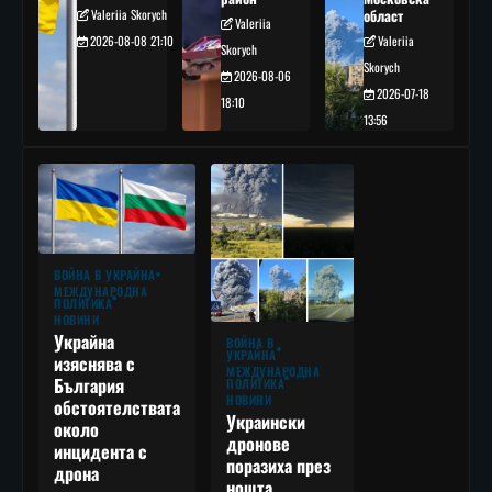
Valeriia Skorych
област
Valeriia
2026-08-08 21:10
Valeriia
Skorych
Skorych
2026-08-06
2026-07-18
18:10
13:56
ВОЙНА В УКРАЙНА
МЕЖДУНАРОДНА
ПОЛИТИКА
НОВИНИ
Украйна
ВОЙНА В
УКРАЙНА
изяснява с
МЕЖДУНАРОДНА
България
ПОЛИТИКА
НОВИНИ
обстоятелствата
Украински
около
дронове
инцидента с
поразиха през
дрона
нощта