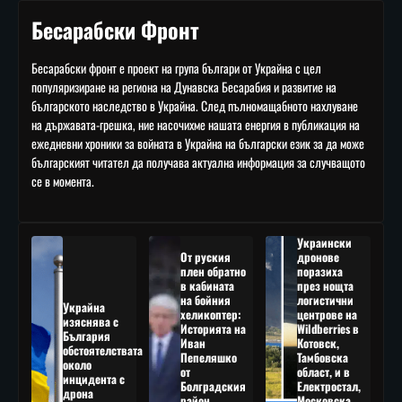
Бесарабски Фронт
Бесарабски фронт е проект на група българи от Украйна с цел
популяризиране на региона на Дунавска Бесарабия и развитие на
българското наследство в Украйна. След пълномащабното нахлуване
на държавата-грешка, ние насочихме нашата енергия в публикация на
ежедневни хроники за войната в Украйна на български език за да може
българският читател да получава актуална информация за случващото
се в момента.
Украински
От руския
дронове
плен обратно
поразиха
в кабината
през нощта
на бойния
логистични
Украйна
хеликоптер:
центрове на
изяснява с
Историята на
Wildberries в
България
Иван
Котовск,
обстоятелствата
Пепеляшко
Тамбовска
около
от
област, и в
инцидента с
Болградския
Електростал,
дрона
район
Московска