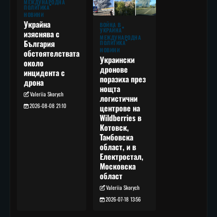
МЕЖДУНАРОДНА
ПОЛИТИКА
НОВИНИ
Украйна
ВОЙНА В
УКРАЙНА
изяснява с
МЕЖДУНАРОДНА
България
ПОЛИТИКА
НОВИНИ
обстоятелствата
Украински
около
дронове
инцидента с
поразиха през
дрона
нощта
Valeriia Skorych
логистични
2026-08-08 21:10
центрове на
Wildberries в
Котовск,
Тамбовска
област, и в
Електростал,
Московска
област
Valeriia Skorych
2026-07-18 13:56