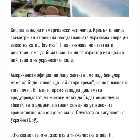
Според западни и американски източници, Кремъл планира
асиметричен отговор на неотдавнашната украинска операция,
известна като „Паутина“. Това означава, че ответните
действия няма да бъдат идентични по характер или цели с
действията на украинските сили.
Американски официални лица заявяват, че подобен удар
може да бъде нанесен „в най-скоро време“, но не е известно
кога точно. В същото време западни дипломати
предупреждават, че мишени могат да бъдат символични
обекти, като административни сгради на украинското
правителство или съоръжения на Службата за сигурност на
Украйна (СБУ).
„Очакваме огромна, жестока и безжалостна атака. Но