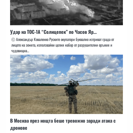
Удар на ТОС-1А “Солнцепек” по Часов Яр…
ⓒ Александър Коваленко Руските окупатори буквално изтриват града от
лицето на земята, използвайки целия набор от разрушителни оръжия и
чудовищна…
В Москва през нощта беше тревожно заради атака с
дронове