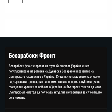
Бесарабски Фронт
Бесарабски фронт е проект на група българи от Украйна с цел
популяризиране на региона на Дунавска Бесарабия и развитие на
българското наследство в Украйна. След пълномащабното нахлуване
на държавата-грешка, ние насочихме нашата енергия в публикация на
ежедневни хроники за войната в Украйна на български език за да може
българският читател да получава актуална информация за случващото
се в момента.