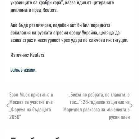
украинците са храбри хора“, казва един от цитираните
дипломати пред Reuters.
Ако бъде реализиран, подобен акт би бил поредната
ескалация на руската агресия срещу Украйна, целяща да
всява страх и несигурност чрез удари по ключови институции.
Източник: Reuters
ВОЙНА В УКРАЙНА
Навигация
Ерол Мъск пристигна в
„Биеха по ребрата, по главата, с
Москва за участие във
ток…“: 28-годишен защитник на
„Форума на бъдещето
Мариупол разказва за мъченията в
2050“
руски плен