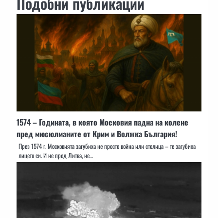
Подобни публикации
1574 – Годината, в която Московия падна на колене
пред мюсюлманите от Крим и Волжка България!
През 1574 г. Московията загубиха не просто война или столица – те загубиха
лицето си. И не пред Литва, не…