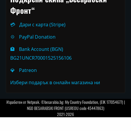
Фронт“
💳
Дари с карта (Stripe)
💠
PayPal Donation
🏦
Bank Account (BGN)
BG21UNCR70001525156106
💎
Patreon
Избери подарък в онлайн магазина ни
Изработен от
Netpeak
. ©besarabia.bg: My Country Foundation, (EIK 177054677) |
NGO BESARABSKI FRONT (USREOU code 45447863)
2021-2026