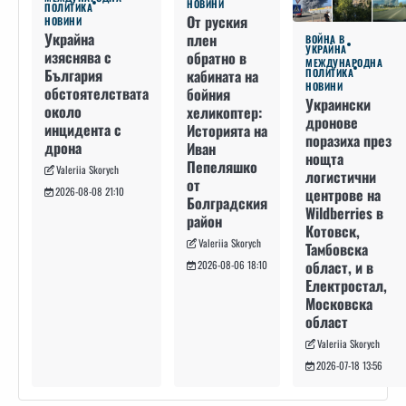
НОВИНИ
ПОЛИТИКА
От руския
НОВИНИ
Украйна
плен
ВОЙНА В
УКРАЙНА
изяснява с
обратно в
МЕЖДУНАРОДНА
България
кабината на
ПОЛИТИКА
НОВИНИ
обстоятелствата
бойния
Украински
около
хеликоптер:
дронове
инцидента с
Историята на
поразиха през
дрона
Иван
нощта
Пепеляшко
Valeriia Skorych
логистични
от
2026-08-08 21:10
центрове на
Болградския
Wildberries в
район
Котовск,
Valeriia Skorych
Тамбовска
област, и в
2026-08-06 18:10
Електростал,
Московска
област
Valeriia Skorych
2026-07-18 13:56