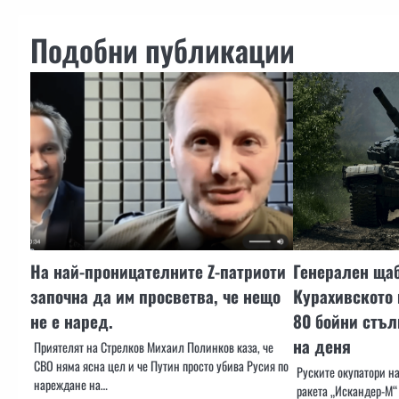
Подобни публикации
На най-проницателните Z-патриоти
Генерален щаб
започна да им просветва, че нещо
Курахивското
не е наред.
80 бойни стъл
на деня
Приятелят на Стрелков Михаил Полинков каза, че
СВО няма ясна цел и че Путин просто убива Русия по
Руските окупатори н
нареждане на…
ракета „Искандер-М“ 