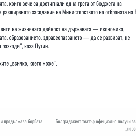
ята, които вече са достигнали една трета от бюджета на
на разширеното заседание на Министерството на отбраната на 
ементи на жизнената дейност на държавата — икономика,
та, образованието, здравеопазването — да се развиват, не
 разходи“, каза Путин.
ите „всичко, което може“.
я и продължава борбата
Болградският театър официално получи зв
„наро