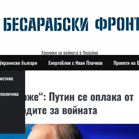
Хроники за войната в Украйна
Украински българи
ЕнергоБлок с Иван Плачков
Проекти на 
истика
ето може“: Путин се оплака от
политика
разходите за войната