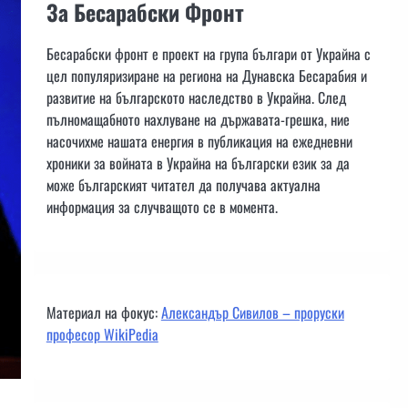
За Бесарабски Фронт
Бесарабски фронт е проект на група българи от Украйна с
цел популяризиране на региона на Дунавска Бесарабия и
развитие на българското наследство в Украйна. След
пълномащабното нахлуване на държавата-грешка, ние
насочихме нашата енергия в публикация на ежедневни
хроники за войната в Украйна на български език за да
може българският читател да получава актуална
информация за случващото се в момента.
Материал на фокус:
Александър Сивилов – проруски
професор WikiPedia