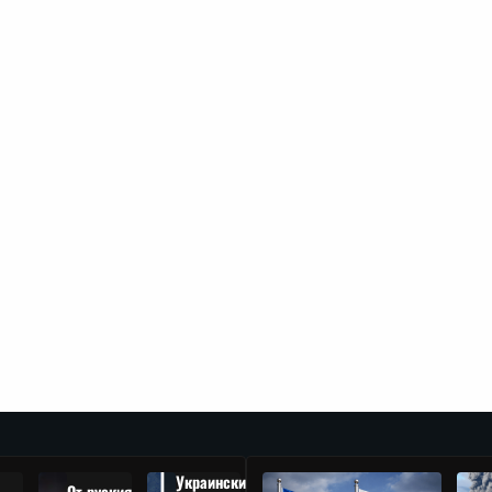
Украински
От руския