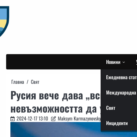
Skip
to
content
Новини
Ежедневна стат
Главна
Свят
Русия вече дава „всичко, ко
Международна 
невъзможността да увеличи 
Свят
2024-12-17 13:10
Maksym Karmazynovskyi
Инциденти