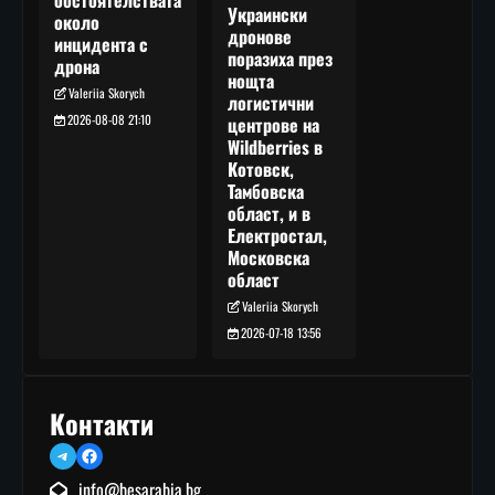
обстоятелствата
Украински
около
дронове
инцидента с
поразиха през
дрона
нощта
Valeriia Skorych
логистични
2026-08-08 21:10
центрове на
Wildberries в
Котовск,
Тамбовска
област, и в
Електростал,
Московска
област
Valeriia Skorych
2026-07-18 13:56
Контакти
Telegram
Facebook
info@besarabia.bg