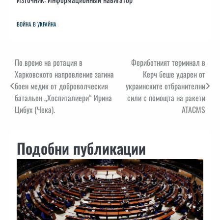
ВОЙНА В УКРАЙНА
Навигация
По време на ротация в
Фериботният терминал в
Харковското напровление загина
Керч беше ударен от
боен медик от доброволческия
украинските отбранителни
батальон „Хоспиталиери“ Ирина
сили с помощта на ракети
Цибух (Чека).
ATACMS
Подобни публикации