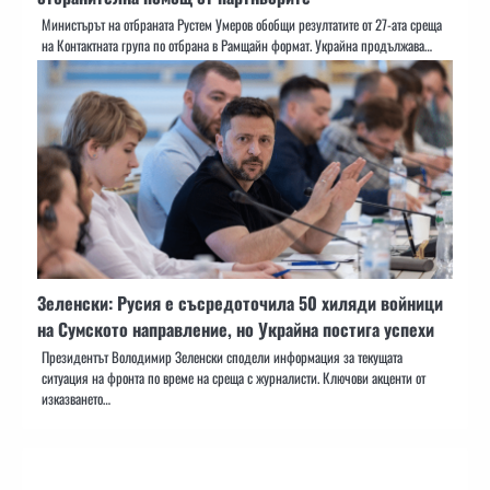
Министърът на отбраната Рустем Умеров обобщи резултатите от 27-ата среща
на Контактната група по отбрана в Рамщайн формат. Украйна продължава…
Зеленски: Русия е съсредоточила 50 хиляди войници
на Сумското направление, но Украйна постига успехи
Президентът Володимир Зеленски сподели информация за текущата
ситуация на фронта по време на среща с журналисти. Ключови акценти от
изказването…