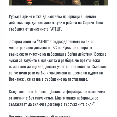
Руската армия може да използва наборници в бойните
действия заради големите загуби в района на Харкив. Това
съобщиха от движението “АТЕШ”.
„Според агент на “АТЕШ” в подразделението на 18-а
мотострелкова дивизия на ВС на Русия се говори за
възможното участие на наборници в бойни действия. Всеки е
чувал за загубите в дивизията и разбира, че практически
няма шанс да оцелее, докато участва във войната. Съобщава
се, че цели роти са били унищожени по време на щурма на
Вовчанск“, се казва в съобщение на партизаните.
Също така се отбелязва: „Такава информация се възприема
от военните без ентусиазъм. Много малко наборници се
съгласяват да сключат договор с въоръжените сили”.
Източник: Информационный навигатор