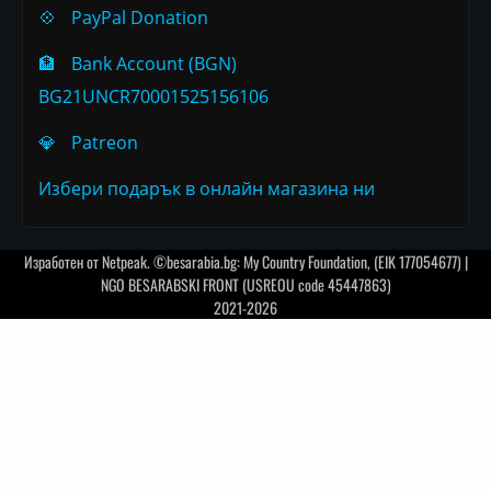
💠
PayPal Donation
🏦
Bank Account (BGN)
BG21UNCR70001525156106
💎
Patreon
Избери подарък в онлайн магазина ни
Изработен от
Netpeak
. ©besarabia.bg: My Country Foundation, (EIK 177054677) |
NGO BESARABSKI FRONT (USREOU code 45447863)
2021-2026