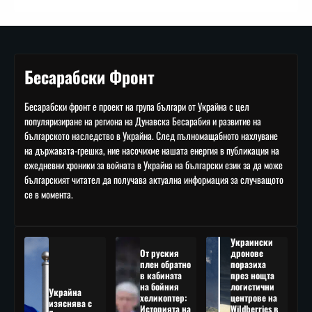
Бесарабски Фронт
Бесарабски фронт е проект на група българи от Украйна с цел
популяризиране на региона на Дунавска Бесарабия и развитие на
българското наследство в Украйна. След пълномащабното нахлуване
на държавата-грешка, ние насочихме нашата енергия в публикация на
ежедневни хроники за войната в Украйна на български език за да може
българският читател да получава актуална информация за случващото
се в момента.
Украински
От руския
дронове
плен обратно
поразиха
в кабината
през нощта
на бойния
логистични
Украйна
хеликоптер:
центрове на
изяснява с
Историята на
Wildberries в