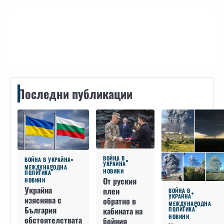
Контакти
Последни публикации
ВОЙНА В
ВОЙНА В УКРАЙНА
УКРАЙНА
МЕЖДУНАРОДНА
НОВИНИ
ПОЛИТИКА
От руския
НОВИНИ
Украйна
плен
ВОЙНА В
УКРАЙНА
изяснява с
обратно в
МЕЖДУНАРОДНА
България
кабината на
ПОЛИТИКА
НОВИНИ
обстоятелствата
бойния