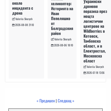
Украински
около
хеликоптер:
дронове
инцидента с
Историята на
поразиха през
дрона
Иван
нощта
Пепеляшко
Valeriia Skorych
логистични
от
2026-08-08 21:10
центрове на
Болградския
Wildberries в
район
Котовск,
Valeriia Skorych
Тамбовска
област, и в
2026-08-06 18:10
Електростал,
Московска
област
Valeriia Skorych
2026-07-18 13:56
« Предишен
|
Следващ »