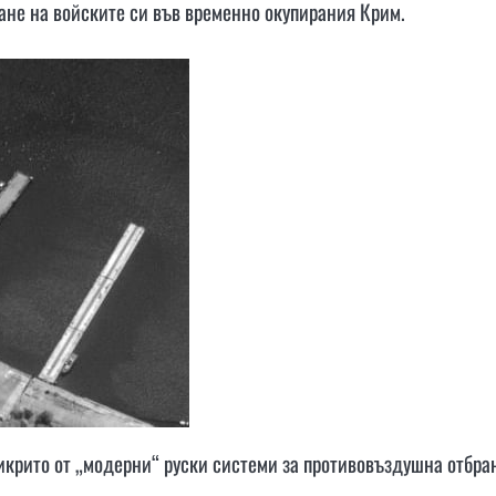
ане на войските си във временно окупирания Крим.
икрито от „модерни“ руски системи за противовъздушна отбра