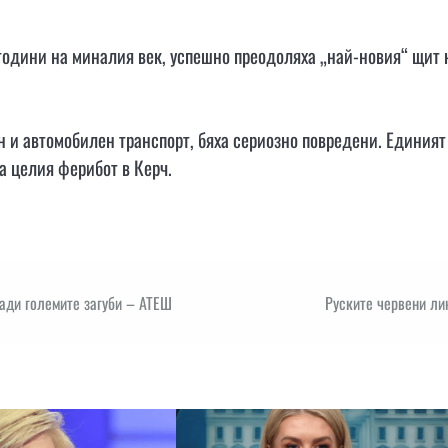
 години на миналия век, успешно преодоляха „най-новия“ щит 
н и автомобилен транспорт, бяха сериозно повредени. Единият
а целия ферибот в Керч.
ади големите загуби – АТЕШ
Руските червени ли