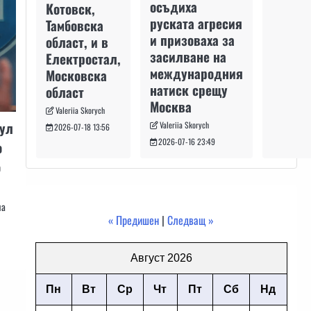
осъдиха
Котовск,
руската агресия
Тамбовска
и призоваха за
област, и в
засилване на
Електростал,
международния
Московска
натиск срещу
област
Москва
Valeriia Skorych
мул
Valeriia Skorych
2026-07-18 13:56
2026-07-16 23:49
о
о
на
« Предишен
|
Следващ »
Август 2026
Пн
Вт
Ср
Чт
Пт
Сб
Нд