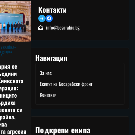
Контакти
Telegram
Facebook
info@besarabia.bg
 УКРАЙНА
АРОДНА
Навигация
КА
ария се
ъедини
За нас
Киивската
Екипът на Бесарабски фронт
арация:
тниците
Контакти
ърдиха
репата си
райна,
иха
Подкрепи екипа
та агресия