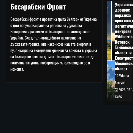
Бесарабски Фронт
Украинск
дронове
поразиха
Бесарабски фронт е проект на група българи от Украйна
през нощ
с цел популяризиране на региона на Дунавска
логистичн
центрове 
Бесарабия и развитие на българското наследство в
Wildberrie
Украйна. След пълномащабното нахлуване на
Котовск,
държавата-грешка, ние насочихме нашата енергия в
Тамбовск
публикация на ежедневни хроники за войната в Украйна
област, и 
на български език за да може българският читател да
Електрост
получава актуална информация за случващото се в
Московск
област
момента.
Valeriia
Skorych
2026-07-1
13:56