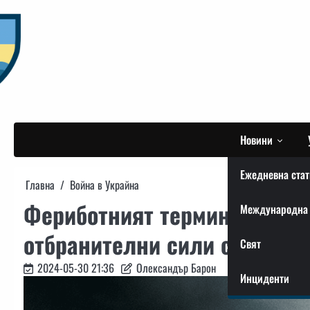
Skip
to
content
Новини
Ежедневна стат
Главна
Война в Украйна
Фериботният терминал в Кер
Международна 
отбранителни сили с помощ
Свят
2024-05-30 21:36
Олександър Барон
Инциденти