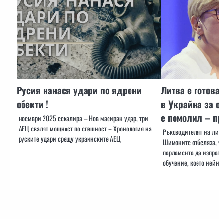
Русия нанася удари по ядрени
Литва е готов
обекти !
в Украйна за 
е помолил – 
ноември 2025 ескалира – Нов масиран удар, три
АЕЦ свалят мощност по спешност – Хронология на
Ръководителят на ли
руските удари срещу украинските АЕЦ
Шимоните отбеляза, 
парламента да изпрат
обучение, което ней