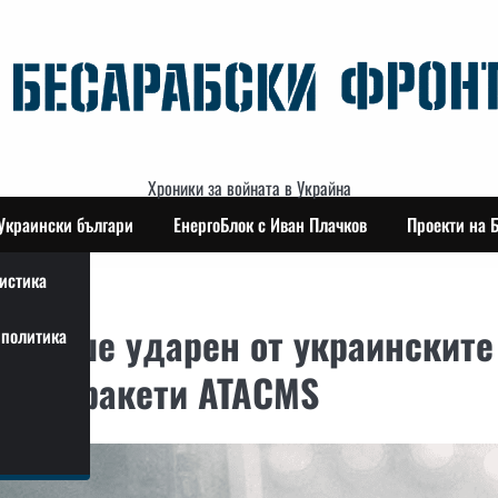
Хроники за войната в Украйна
Украински българи
ЕнергоБлок с Иван Плачков
Проекти на 
истика
ч беше ударен от украинските
политика
та на ракети ATACMS