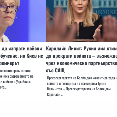
а да изпрати войски
Каролайн Ливит: Русия има сти
обучение, но Киев не
да прекрати войната – възможн
премиерът
чрез икономическо партньорств
със САЩ
товското правителство
че има разрешението на
Прессекретарката на Белия дом коментира хода 
и войски в Украйна за
войната и позицията на президента Тръмп
ното…
Вашингтон – Прессекретарката на Белия дом
Каролайн…