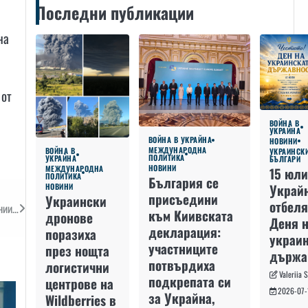
Последни публикации
на
 от
ВОЙНА В
УКРАЙНА
ВОЙНА В УКРАЙНА
НОВИНИ
МЕЖДУНАРОДНА
ВОЙНА В
УКРАИНСК
ПОЛИТИКА
УКРАЙНА
БЪЛГАРИ
НОВИНИ
МЕЖДУНАРОДНА
15 юли
ПОЛИТИКА
България се
Украй
НОВИНИ
присъедини
Украински
отбеля
нии…
към Киивската
дронове
Деня 
декларация:
поразиха
украин
участниците
през нощта
държа
потвърдиха
логистични
Valeriia 
подкрепата си
центрове на
2026-07-
за Украйна,
Wildberries в