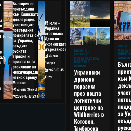
България се
и
присъедини
към Киивската
декларация:
та
15 юли –
участниците
и
Украйна
потвърдиха
на
отбелязва
подкрепата си
s в
Деня на
за Украйна,
украинската
осъдиха
а
ВОЙНА В
държавност
руската
МЕЖДУН
ВОЙНА В
в
ПОЛИТИ
УКРАЙНА
агресия и
Valeriia
ал,
НОВИНИ
МЕЖДУНАРОДНА
призоваха за
ПОЛИТИКА
а
Бълг
Skorych
НОВИНИ
засилване на
прис
2026-07-15
Украински
международния
към 
натиск срещу
13:29
дронове
Москва
декл
поразиха
8
Valeriia Skorych
учас
през нощта
2026-07-16 23:49
потв
логистични
подк
центрове на
за Ук
Wildberries в
осъд
Котовск,
руска
Тамбовска