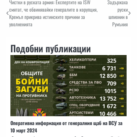
Навигация
Чистки в руската армия: Експертите на ISW
Задържаха
смятат, че обвинявайки генералите в корупция,
руски
Кремъл прикрива истинските причини за
шпионин в
уволненията
Румъния
Подобни публикации
Оперативна информация от генералния щаб на ВСУ за
10 март 2024