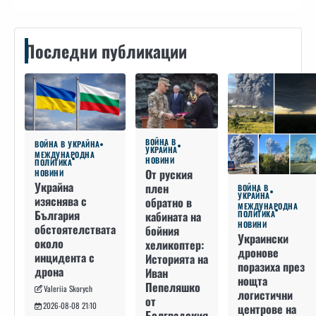
Последни публикации
ВОЙНА В
ВОЙНА В УКРАЙНА
УКРАЙНА
МЕЖДУНАРОДНА
НОВИНИ
ПОЛИТИКА
От руския
НОВИНИ
Украйна
плен
ВОЙНА В
УКРАЙНА
изяснява с
обратно в
МЕЖДУНАРОДНА
България
кабината на
ПОЛИТИКА
НОВИНИ
обстоятелствата
бойния
Украински
около
хеликоптер:
дронове
инцидента с
Историята на
поразиха през
дрона
Иван
нощта
Пепеляшко
Valeriia Skorych
логистични
от
2026-08-08 21:10
центрове на
Болградския