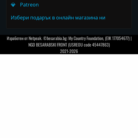
💎
Patreon
Избери подарък в онлайн магазина ни
Изработен от
Netpeak
. ©besarabia.bg: My Country Foundation, (EIK 177054677) |
NGO BESARABSKI FRONT (USREOU code 45447863)
2021-2026