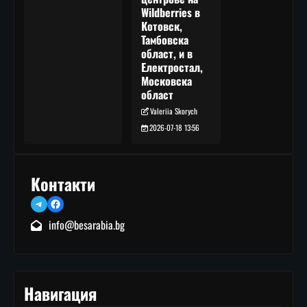
Wildberries в
Котовск,
Тамбовска
област, и в
Електростал,
Московска
област
Valeriia Skorych
2026-07-18 13:56
Контакти
Telegram
Facebook
info@besarabia.bg
Навигация