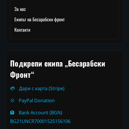
За нас
Екипът на Бесарабски фронт
Контакти
Подкрепи екипа „Бесарабски
Фронт“
💳
Дари с карта (Stripe)
💠
PayPal Donation
🏦
Bank Account (BGN)
BG21UNCR70001525156106