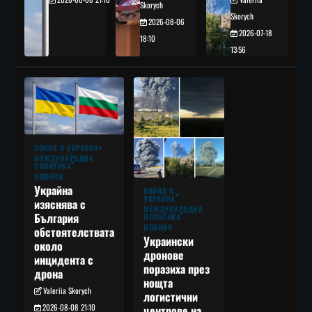
Skorych
Skorych
2026-08-06
2026-07-18
18:10
13:56
ВОЙНА В УКРАЙНА
МЕЖДУНАРОДНА
ПОЛИТИКА
НОВИНИ
Украйна
ВОЙНА В
УКРАЙНА
изяснява с
МЕЖДУНАРОДНА
България
ПОЛИТИКА
НОВИНИ
обстоятелствата
Украински
около
дронове
инцидента с
поразиха през
дрона
нощта
Valeriia Skorych
логистични
2026-08-08 21:10
центрове на