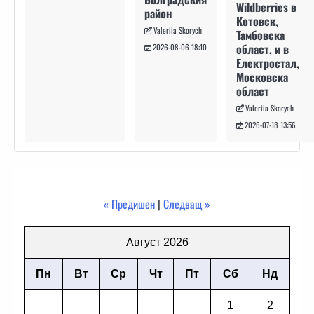
Wildberries в
район
Котовск,
Valeriia Skorych
Тамбовска
област, и в
2026-08-06 18:10
Електростал,
Московска
област
Valeriia Skorych
2026-07-18 13:56
« Предишен
|
Следващ »
Август 2026
Пн
Вт
Ср
Чт
Пт
Сб
Нд
1
2