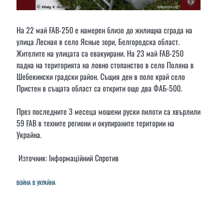
На 22 май FAB-250 е намерен близо до жилищна сграда на
улица Лесная в село Ясные зори, Белгородска област.
Жителите на улицата са евакуирани. На 23 май FAB-250
падна на територията на ловно стопанство в село Поляна в
Шебекински градски район. Същия ден в поле край село
Пристен в същата област са открити още два ФАБ-500.
През последните 3 месеца мошени руски пилоти са хвърлили
59 FAB в техните региони и окупираните територии на
Украйна.
Източник: Інформаційний Спротив
ВОЙНА В УКРАЙНА