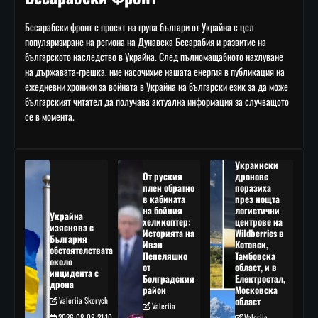
Бесарабски фронт е проект на група българи от Украйна с цел
популяризиране на региона на Дунавска Бесарабия и развитие на
българското наследство в Украйна. След пълномащабното нахлуване
на държавата-грешка, ние насочихме нашата енергия в публикация на
ежедневни хроники за войната в Украйна на български език за да може
българският читател да получава актуална информация за случващото
се в момента.
Украински
От руския
дронове
плен обратно
поразиха
в кабината
през нощта
на бойния
логистични
Украйна
хеликоптер:
центрове на
изяснява с
Историята на
Wildberries в
България
Иван
Котовск,
обстоятелствата
Пепеляшко
Тамбовска
около
от
област, и в
инцидента с
Болградския
Електростал,
дрона
район
Московска
Valeriia Skorych
област
Valeriia
2026-08-08 21:10
Valeriia