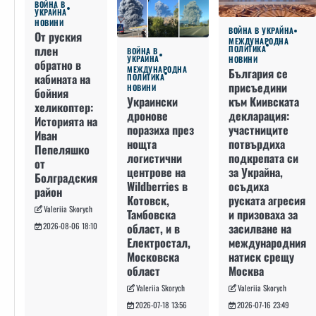
ВОЙНА В
УКРАЙНА
НОВИНИ
ВОЙНА В УКРАЙНА
От руския
МЕЖДУНАРОДНА
плен
ПОЛИТИКА
ВОЙНА В
УКРАЙНА
НОВИНИ
обратно в
МЕЖДУНАРОДНА
България се
кабината на
ПОЛИТИКА
присъедини
НОВИНИ
бойния
към Киивската
Украински
хеликоптер:
декларация:
дронове
Историята на
участниците
поразиха през
Иван
потвърдиха
нощта
Пепеляшко
подкрепата си
логистични
от
за Украйна,
центрове на
Болградския
осъдиха
Wildberries в
район
руската агресия
Котовск,
Valeriia Skorych
и призоваха за
Тамбовска
засилване на
област, и в
2026-08-06 18:10
международния
Електростал,
натиск срещу
Московска
Москва
област
Valeriia Skorych
Valeriia Skorych
2026-07-16 23:49
2026-07-18 13:56