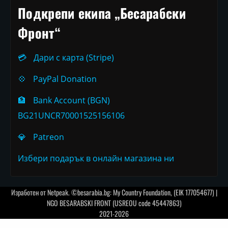
Подкрепи екипа „Бесарабски
Фронт“
💳
Дари с карта (Stripe)
💠
PayPal Donation
🏦
Bank Account (BGN)
BG21UNCR70001525156106
💎
Patreon
Избери подарък в онлайн магазина ни
Изработен от
Netpeak
. ©besarabia.bg: My Country Foundation, (EIK 177054677) |
NGO BESARABSKI FRONT (USREOU code 45447863)
2021-2026