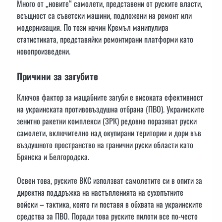
Много от „новите“ самолети, представени от руските власти,
всъщност са съветски машини, подложени на ремонт или
модернизация. По този начин Кремъл манипулира
статистиката, представяйки ремонтирани платформи като
новопроизведени.
Причини за загубите
Ключов фактор за мащабните загуби е високата ефективност
на украинската противовъздушна отбрана (ПВО). Украинските
зенитно ракетни комплекси (ЗРК) редовно поразяват руски
самолети, включително над окупирани територии и дори във
въздушното пространство на гранични руски области като
Брянска и Белгородска.
Освен това, руските ВКС използват самолетите си в опити за
директна поддръжка на настъпленията на сухопътните
войски – тактика, която ги поставя в обхвата на украинските
средства за ПВО. Поради това руските пилоти все по-често