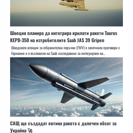
Швеция планира да интегрира крилати ракети Taurus
KEPD-350 на изтребителите Saab JAS 39 Gripen
Шведската агенция за отбранителни поръчки (FMV) е започнала преговори с
Германия и е възложила на Saab изследвания за интегриране на…
САЩ ще създадат евтина ракета с далечен обсег за
Украйна 🚀