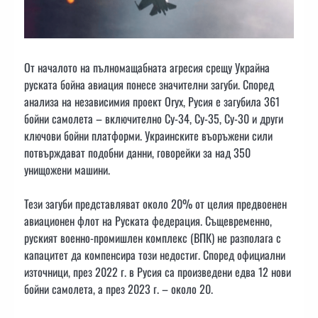
От началото на пълномащабната агресия срещу Украйна
руската бойна авиация понесе значителни загуби. Според
анализа на независимия проект Oryx, Русия е загубила 361
бойни самолета – включително Су-34, Су-35, Су-30 и други
ключови бойни платформи. Украинските въоръжени сили
потвърждават подобни данни, говорейки за над 350
унищожени машини.
Тези загуби представляват около 20% от целия предвоенен
авиационен флот на Руската федерация. Същевременно,
руският военно-промишлен комплекс (ВПК) не разполага с
капацитет да компенсира този недостиг. Според официални
източници, през 2022 г. в Русия са произведени едва 12 нови
бойни самолета, а през 2023 г. – около 20.