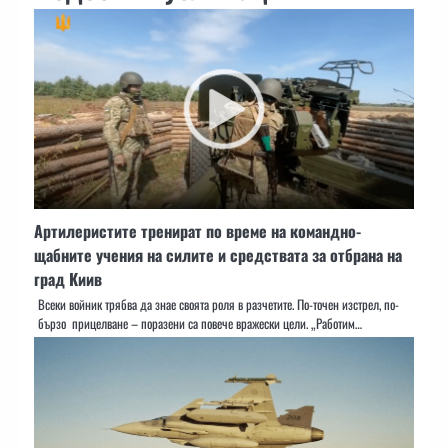
Артилеристите тренират по време на командно-
щабните учения на силите и средствата за отбрана на
град Киив
Всеки войник трябва да знае своята роля в разчетите. По-точен изстрел, по-
бързо прицелване – поразени са повече вражески цели. „Работим…