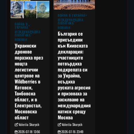
ВОЙНА В УКРАЙНА
МЕЖДУНАРОДНА
ПОЛИТИКА
ВОЙНА В
УКРАЙНА
НОВИНИ
МЕЖДУНАРОДНА
България се
ПОЛИТИКА
присъедини
НОВИНИ
към Киивската
Украински
декларация:
дронове
участниците
поразиха през
потвърдиха
нощта
подкрепата си
логистични
за Украйна,
центрове на
осъдиха
Wildberries в
руската агресия
Котовск,
и призоваха за
Тамбовска
засилване на
област, и в
международния
Електростал,
натиск срещу
Московска
Москва
област
Valeriia Skorych
Valeriia Skorych
2026-07-16 23:49
2026-07-18 13:56