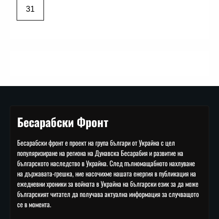
31
Бесарабски Фронт
Бесарабски фронт е проект на група българи от Украйна с цел
популяризиране на региона на Дунавска Бесарабия и развитие на
българското наследство в Украйна. След пълномащабното нахлуване
на държавата-грешка, ние насочихме нашата енергия в публикация на
ежедневни хроники за войната в Украйна на български език за да може
българският читател да получава актуална информация за случващото
се в момента.