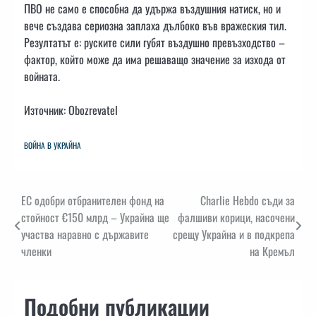
ПВО не само е способна да удържа въздушния натиск, но и
вече създава сериозна заплаха дълбоко във вражеския тил.
Резултатът е: руските сили губят въздушно превъзходство –
фактор, който може да има решаващо значение за изхода от
войната.
Източник: Obozrevatel
ВОЙНА В УКРАЙНА
Навигация
ЕС одобри отбранителен фонд на
Charlie Hebdo съди за
стойност €150 млрд – Украйна ще
фалшиви корици, насочени
участва наравно с държавите
срещу Украйна и в подкрепа
членки
на Кремъл
Подобни публикации