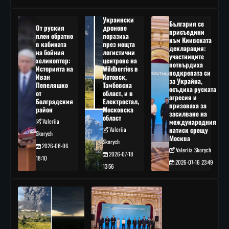
Украински
България се
От руския
дронове
присъедини
плен обратно
поразиха
към Киивската
в кабината
през нощта
декларация:
на бойния
логистични
участниците
хеликоптер:
центрове на
потвърдиха
Историята на
Wildberries в
подкрепата си
Иван
Котовск,
за Украйна,
Пепеляшко
Тамбовска
осъдиха руската
от
област, и в
агресия и
Болградския
Електростал,
призоваха за
район
Московска
засилване на
област
Valeriia
международния
Valeriia
натиск срещу
Skorych
Москва
Skorych
2026-08-06
Valeriia Skorych
2026-07-18
18:10
2026-07-16 23:49
13:56