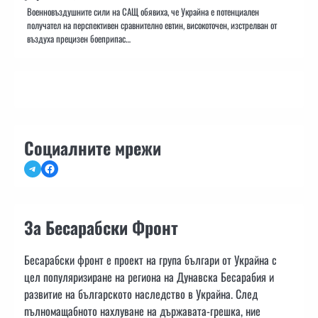
Военновъздушните сили на САЩ обявиха, че Украйна е потенциален
получател на перспективен сравнително евтин, високоточен, изстрелван от
въздуха прецизен боеприпас…
Социалните мрежи
Telegram
Facebook
За Бесарабски Фронт
Бесарабски фронт е проект на група българи от Украйна с
цел популяризиране на региона на Дунавска Бесарабия и
развитие на българското наследство в Украйна. След
пълномащабното нахлуване на държавата-грешка, ние