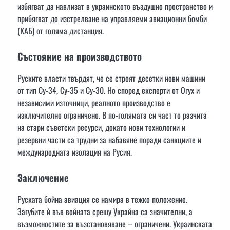
избягват да навлизат в украинското въздушно пространство и
прибягват до изстрелване на управляеми авиационни бомби
(КАБ) от голяма дистанция.
Състояние на производството
Руските власти твърдят, че се строят десетки нови машини
от тип Су-34, Су-35 и Су-30. Но според експерти от Oryx и
независими източници, реалното производство е
изключително ограничено. В по-голямата си част то разчита
на стари съветски ресурси, докато нови технологии и
резервни части са трудни за набавяне поради санкциите и
международната изолация на Русия.
Заключение
Руската бойна авиация се намира в тежко положение.
Загубите ѝ във войната срещу Украйна са значителни, а
възможностите за възстановяване – ограничени. Украинската