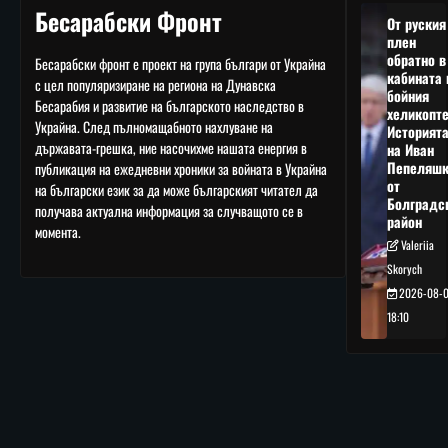
Бесарабски Фронт
От руския
плен
обратно в
Бесарабски фронт е проект на група българи от Украйна
кабината 
с цел популяризиране на региона на Дунавска
бойния
Бесарабия и развитие на българското наследство в
хеликопте
Украйна. След пълномащабното нахлуване на
Историят
държавата-грешка, ние насочихме нашата енергия в
на Иван
Пепеляшк
публикация на ежедневни хроники за войната в Украйна
от
на български език за да може българският читател да
Болградс
получава актуална информация за случващото се в
район
момента.
Valeriia
Skorych
2026-08-
18:10