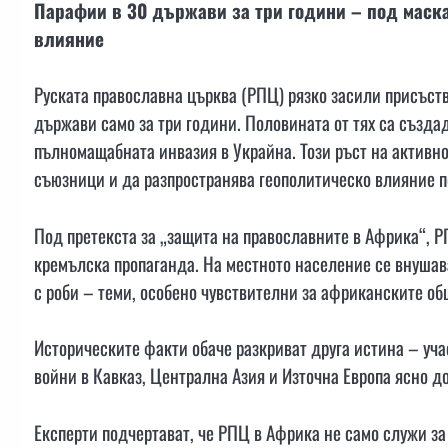
Парафии в 30 държави за три години – под маск
влияние
Руската православна църква (РПЦ) рязко засили присъст
държави само за три години. Половината от тях са създа
пълномащабната инвазия в Украйна. Този ръст на активно
съюзници и да разпространява геополитическо влияние п
Под претекста за „защита на православните в Африка“, Р
кремълска пропаганда. На местното население се внушава
с роби – теми, особено чувствителни за африканските об
Историческите факти обаче разкриват друга истина – уча
войни в Кавказ, Централна Азия и Източна Европа ясно д
Експерти подчертават, че РПЦ в Африка не само служи за