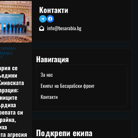
Контакти
Telegram
Facebook
info@besarabia.bg
 УКРАЙНА
АРОДНА
Навигация
КА
ария се
ъедини
За нас
Киивската
Екипът на Бесарабски фронт
арация:
тниците
Контакти
ърдиха
репата си
райна,
иха
Подкрепи екипа
та агресия