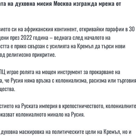
ата на духовна мисия Москва изгражда мрежа от
вието си на африканския континент, откривайки парафии в 30
дени през 2022 година – веднага след началото на
стта е пряко свързан с усилията на Кремъл да търси нови
од религиозно прикритие.
ПЦ играе ролята на мощен инструмент за прокарване на
, че Русия няма връзка с колониализма, расизма или търгови
щества.
стието на Руската империя в крепостничеството, колониалнит
оказват колониалното минало на Русия.
 духовна маскировка на политическите цели на Кремъл, но и