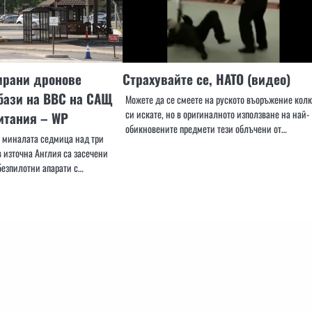
рани дронове
Страхувайте се, НАТО (видео)
бази на ВВС на САЩ
Можете да се смеете на руското въоръжение колк
си искате, но в оригиналното използване на най-
итания – WP
обикновените предмети тези облъчени от…
 миналата седмица над три
 източна Англия са засечени
езпилотни апарати с…