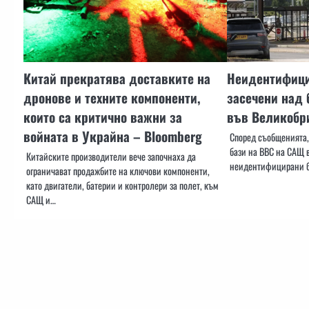
Китай прекратява доставките на
Неидентифици
дронове и техните компоненти,
засечени над 
които са критично важни за
във Великобр
войната в Украйна – Bloomberg
Според съобщенията,
бази на ВВС на САЩ в
Китайските производители вече започнаха да
неидентифицирани б
ограничават продажбите на ключови компоненти,
като двигатели, батерии и контролери за полет, към
САЩ и…