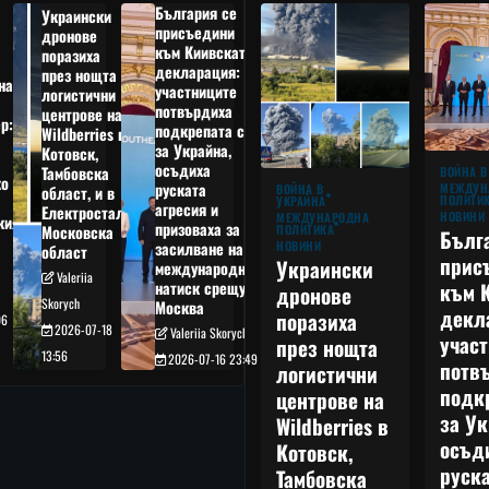
България се
Украински
присъедини
дронове
към Киивската
поразиха
декларация:
през нощта
на
участниците
логистични
потвърдиха
центрове на
р:
подкрепата си
Wildberries в
а
за Украйна,
Котовск,
осъдиха
Тамбовска
ВОЙНА В
о
руската
МЕЖДУН
ВОЙНА В
област, и в
ПОЛИТИ
УКРАЙНА
агресия и
Електростал,
НОВИНИ
МЕЖДУНАРОДНА
кия
призоваха за
ПОЛИТИКА
Московска
Бълг
НОВИНИ
засилване на
област
прис
Украински
международния
Valeriia
към 
натиск срещу
дронове
Skorych
Москва
декл
поразиха
06
2026-07-18
Valeriia Skorych
учас
през нощта
13:56
2026-07-16 23:49
потв
логистични
подк
центрове на
за Ук
Wildberries в
осъд
Котовск,
руска
Тамбовска