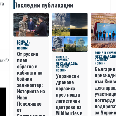
та
Последни публикации
ВОЙНА В
УКРАЙНА
НОВИНИ
От руския
ВОЙНА В УКРАЙ
МЕЖДУНАРОДН
ВОЙНА В
плен
овки“
ПОЛИТИКА
УКРАЙНА
НОВИНИ
МЕЖДУНАРОДНА
обратно в
ПОЛИТИКА
България
НОВИНИ
кабината на
присъеди
Украински
бойния
към Киив
дронове
хеликоптер:
декларац
поразиха
Историята на
участниц
през нощта
Иван
потвърди
логистични
Пепеляшко
подкрепа
центрове на
от
за Украйн
Wildberries в
Болградския