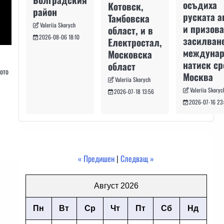
осъдиха
Котовск,
район
руската а
Тамбовска
Valeriia Skorych
и призова
област, и в
2026-08-06 18:10
засилван
Електростал,
междуна
Московска
натиск с
област
ото
Москва
Valeriia Skorych
Valeriia Skoryc
2026-07-18 13:56
2026-07-16 23
« Предишен
|
Следващ »
Август 2026
Пн
Вт
Ср
Чт
Пт
Сб
Нд