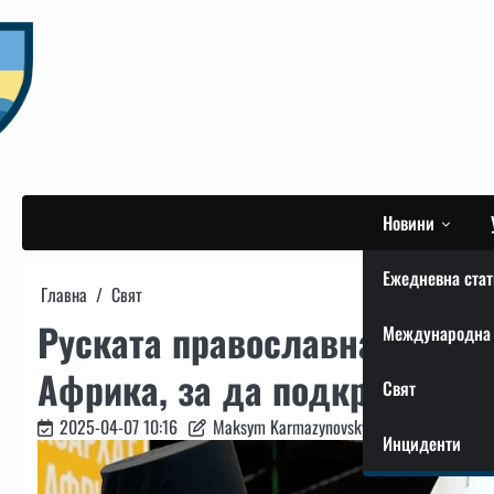
Skip
to
content
Новини
Ежедневна стат
Главна
Свят
Руската православна църкв
Международна 
Африка, за да подкрепи вой
Свят
2025-04-07 10:16
Maksym Karmazynovskyi
Инциденти