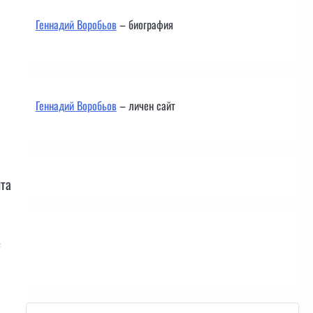
Геннадий Воробьов
– биография
Геннадий Воробьов
– личен сайт
ята
е
Контакти