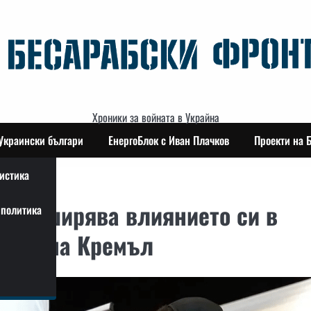
Хроники за войната в Украйна
Украински българи
ЕнергоБлок с Иван Плачков
Проекти на 
истика
а разширява влиянието си в
политика
ната на Кремъл