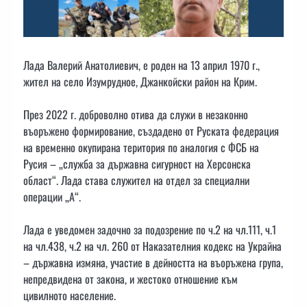
Лада Валерий Анатолиевич, е роден на 13 април 1970 г.,
жител на село Изумрудное, Джанкойски район на Крим.
През 2022 г. доброволно отива да служи в незаконно
въоръжено формирование, създадено от Руската федерация
на временно окупирана територия по аналогия с ФСБ на
Русия – „служба за държавна сигурност на Херсонска
област“. Лада става служител на отдел за специални
операции „А“.
Лада е уведомен задочно за подозрение по ч.2 на чл.111, ч.1
на чл.438, ч.2 на чл. 260 от Наказателния кодекс на Украйна
– държавна измяна, участие в дейността на въоръжена група,
непредвидена от закона, и жестоко отношение към
цивилното население.