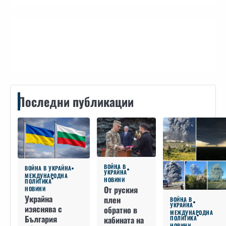
Контакти
Последни публикации
ВОЙНА В
ВОЙНА В УКРАЙНА
УКРАЙНА
МЕЖДУНАРОДНА
НОВИНИ
ПОЛИТИКА
От руския
НОВИНИ
Украйна
плен
ВОЙНА В
УКРАЙНА
изяснява с
обратно в
МЕЖДУНАРОДНА
България
кабината на
ПОЛИТИКА
НОВИНИ