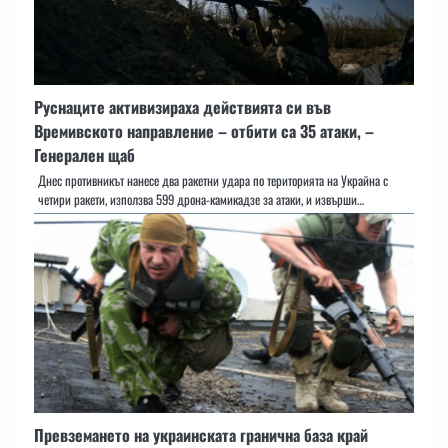
Руснаците активизираха действията си във
Времивското направление – отбити са 35 атаки, –
Генерален щаб
Днес противникът нанесе два ракетни удара по територията на Украйна с
четири ракети, използва 599 дрона-камикадзе за атаки, и извърши…
Превземането на украинската гранична база край