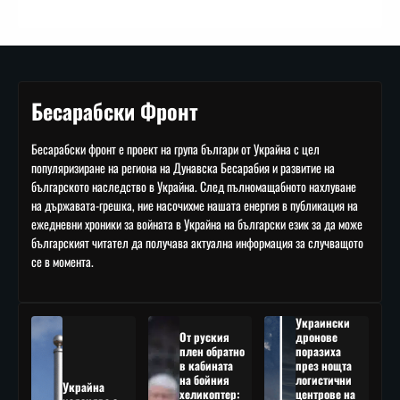
Бесарабски Фронт
Бесарабски фронт е проект на група българи от Украйна с цел
популяризиране на региона на Дунавска Бесарабия и развитие на
българското наследство в Украйна. След пълномащабното нахлуване
на държавата-грешка, ние насочихме нашата енергия в публикация на
ежедневни хроники за войната в Украйна на български език за да може
българският читател да получава актуална информация за случващото
се в момента.
Украински
От руския
дронове
плен обратно
поразиха
в кабината
през нощта
на бойния
логистични
Украйна
хеликоптер:
центрове на