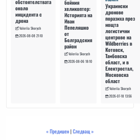
обстоятелствата
бойния
Украински
около
хеликоптер:
дронове
инцидента с
Историята на
поразиха през
дрона
Иван
нощта
Пепеляшко
Valeriia Skorych
логистични
от
2026-08-08 21:10
центрове на
Болградския
Wildberries в
район
Котовск,
Valeriia Skorych
Тамбовска
област, и в
2026-08-06 18:10
Електростал,
Московска
област
Valeriia Skorych
2026-07-18 13:56
« Предишен
|
Следващ »