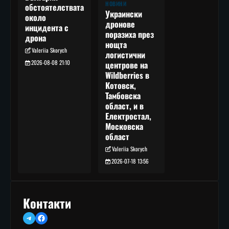
НОВИНИ
обстоятелствата
Украински
около
дронове
инцидента с
поразиха през
дрона
нощта
Valeriia Skorych
логистични
2026-08-08 21:10
центрове на
Wildberries в
Котовск,
Тамбовска
област, и в
Електростал,
Московска
област
Valeriia Skorych
2026-07-18 13:56
Контакти
Telegram
Facebook