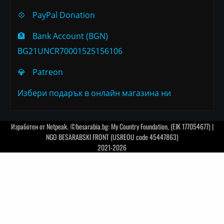
💠
PayPal Donation
🏦
Bank Account (BGN)
BG21UNCR70001525156106
💎
Patreon
Избери подарък в онлайн магазина ни
Изработен от
Netpeak
. ©besarabia.bg: My Country Foundation, (EIK 177054677) |
NGO BESARABSKI FRONT (USREOU code 45447863)
2021-2026