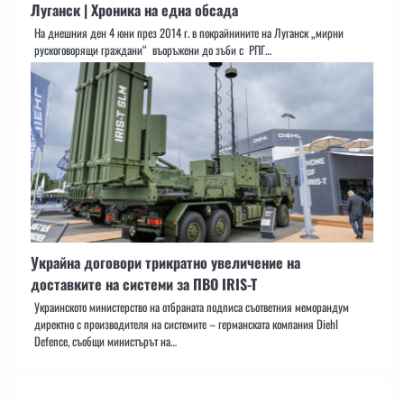
Луганск | Хроника на една обсада
На днешния ден 4 юни през 2014 г. в покрайнините на Луганск „мирни
рускоговорящи граждани“ въоръжени до зъби с РПГ…
Украйна договори трикратно увеличение на
доставките на системи за ПВО IRIS-T
Украинското министерство на отбраната подписа съответния меморандум
директно с производителя на системите – германската компания Diehl
Defence, съобщи министърът на…