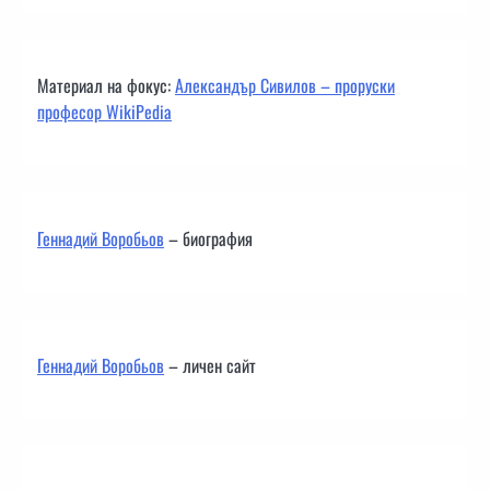
Материал на фокус:
Александър Сивилов – проруски
професор WikiPedia
Геннадий Воробьов
– биография
Геннадий Воробьов
– личен сайт